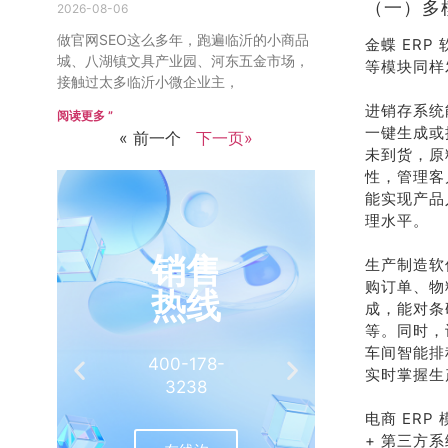
（一）多
2026-08-06
做官网SEO这么多年，跑遍临沂的小商品
金蝶 ER
城、八湖镇文具产业园、河东五金市场，
等模块同样
接触过太多临沂小微企业主，
进销存系统
阅读更多 ”
一键生成或
« 前一个
下一页»
未到货，原
性，管理客
能实现产品
理水平。
销售
推
生产制造软
购订单、物
热线
有
成，能对条
等。同时，
车间智能排
400-178-
介绍客
实时掌握生
3238
相
电商 ERP
+ 第三方