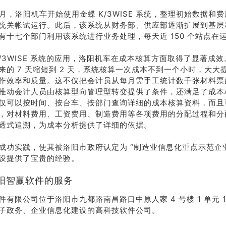
 9 月，洛阳机车开始使用金蝶 K/3WISE 系统，整理初始数据
统关帐试运行。此后，该系统从财务部、供应部逐渐扩展到基层
有十七个部门利用该系统进行业务处理，每天近 150 个站点在
K/3WISE 系统的应用，洛阳机车在成本核算方面取得了显著成
来的 7 天缩短到 2 天，系统核算一次成本不到一个小时，大大
作效率和质量。这不仅把会计员从每月需手工统计数千张材料票
推动会计人员由核算型向管理型转变提供了条件，还满足了成本
仅可以按时间、按台车、按部门查询详细的成本核算资料，而且
，对材料费用、工资费用、制造费用等各项费用的分配过程和分
透式追溯，为成本分析提供了详细的依据。
成功实践，使其被洛阳市政府认定为 “制造业信息化重点示范企
设提供了宝贵的经验。
阳智赢软件的服务
有限公司位于洛阳市九都路南昌路口中原人家 4 号楼 1 单元 1
子政务、企业信息化建设的高科技软件公司。