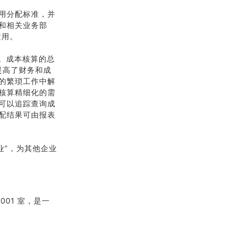
和费用分配标准，并
和相关业务部
运用。
效。成本核算的总
提高了财务和成
的繁琐工作中解
核算精细化的需
可以追踪查询成
配结果可由报表
业”，为其他企业
001 室，是一