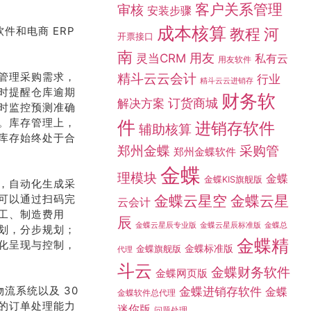
客户关系管理
审核
安装步骤
成本核算
件和电商 ERP
教程
河
开票接口
南
灵当CRM
用友
私有云
用友软件
管理采购需求，
精斗云云会计
行业
精斗云云进销存
时提醒仓库逾期
财务软
订货商城
解决方案
时监控预测准确
。库存管理上，
件
进销存软件
辅助核算
库存始终处于合
采购管
郑州金蝶
郑州金蝶软件
金蝶
理模块
金蝶
金蝶KIS旗舰版
，自动化生成采
金蝶云星空
金蝶云星
可以通过扫码完
云会计
工、制造费用
辰
金蝶总
金蝶云星辰专业版
金蝶云星辰标准版
划，分步规划；
金蝶精
化呈现与控制，
金蝶标准版
金蝶旗舰版
代理
斗云
金蝶财务软件
金蝶网页版
物流系统以及 30
金蝶进销存软件
金蝶
金蝶软件总代理
的订单处理能力
迷你版
问题处理