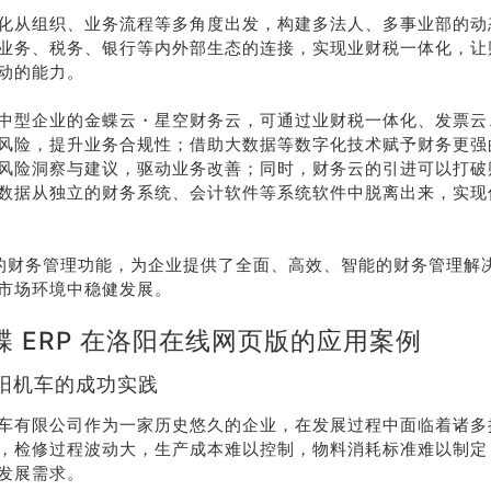
化从组织、业务流程等多角度出发，构建多法人、多事业部的动
业务、税务、银行等内外部生态的连接，实现业财税一体化，让
动的能力。
中型企业的金蝶云・星空财务云，可通过业财税一体化、发票云
风险，提升业务合规性；借助大数据等数字化技术赋予财务更强
风险洞察与建议，驱动业务改善；同时，财务云的引进可以打破
数据从独立的财务系统、会计软件等系统软件中脱离出来，实现
P 的财务管理功能，为企业提供了全面、高效、智能的财务管理解
市场环境中稳健发展。
蝶 ERP 在洛阳在线网页版的应用案例
阳机车的成功实践
车有限公司作为一家历史悠久的企业，在发展过程中面临着诸多
，检修过程波动大，生产成本难以控制，物料消耗标准难以制定
发展需求。