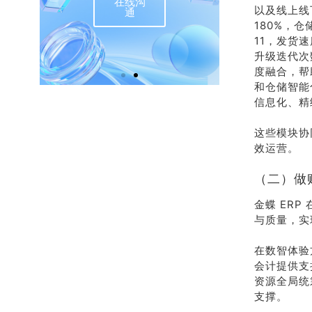
在线沟
联
以及线上线
通
180%，仓
11，发货速
升级迭代次
度融合，帮
和仓储智能
信息化、精
这些模块协
效运营。
（二）做
金蝶 ER
与质量，实
在数智体验
会计提供支
资源全局统
支撑。