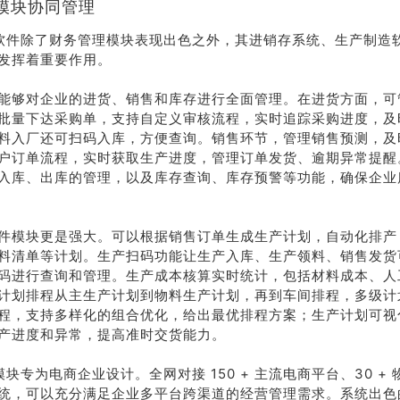
模块协同管理
P 软件除了财务管理模块表现出色之外，其进销存系统、生产制造软
发挥着重要作用。
能够对企业的进货、销售和库存进行全面管理。在进货方面，可
批量下达采购单，支持自定义审核流程，实时追踪采购进度，及
料入厂还可扫码入库，方便查询。销售环节，管理销售预测，及
户订单流程，实时获取生产进度，管理订单发货、逾期异常提醒
入库、出库的管理，以及库存查询、库存预警等功能，确保企业
荐
销售
件模块更是强大。可以根据销售订单生成生产计划，自动化排产
料清单等计划。生产扫码功能让生产入库、生产领料、销售发货
礼
热线
码进行查询和管理。生产成本核算实时统计，包括材料成本、人
计划排程从主生产计划到物料生产计划，再到车间排程，多级计
程，支持多样化的组合优化，给出最优排程方案；生产计划可视
户豪礼
400-178-
产进度和异常，提高准时交货能力。
送
3238
 模块专为电商企业设计。全网对接 150 + 主流电商平台、30 + 
系统，可以充分满足企业多平台跨渠道的经营管理需求。系统出色