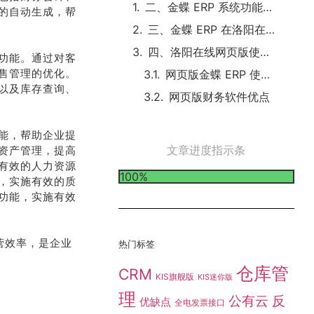
二、金蝶 ERP 系统功能详解
的自动生成，帮
三、金蝶 ERP 在洛阳在线网页版的应用案例
四、洛阳在线网页版使用金蝶 ERP 的方法
功能。通过对客
售管理的优化。
网页版金蝶 ERP 使用方法
以及库存查询、
网页版财务软件优点
能，帮助企业提
文章进度指示条
资产管理，提高
有效的人力资源
100%
，实施有效的质
功能，实施有效
营效率，是企业
热门标签
仓库管
CRM
KIS旗舰版
KIS迷你版
理
公有云
反
优缺点
全电发票接口