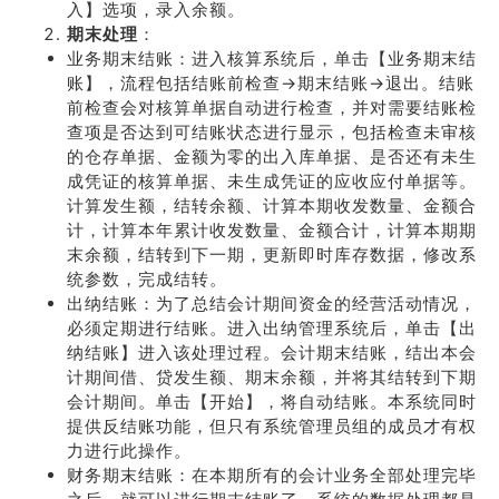
入】选项，录入余额。
期末处理
：
业务期末结账：进入核算系统后，单击【业务期末结
账】，流程包括结账前检查→期末结账→退出。结账
前检查会对核算单据自动进行检查，并对需要结账检
查项是否达到可结账状态进行显示，包括检查未审核
的仓存单据、金额为零的出入库单据、是否还有未生
成凭证的核算单据、未生成凭证的应收应付单据等。
计算发生额，结转余额、计算本期收发数量、金额合
计，计算本年累计收发数量、金额合计，计算本期期
末余额，结转到下一期，更新即时库存数据，修改系
统参数，完成结转。
出纳结账：为了总结会计期间资金的经营活动情况，
必须定期进行结账。进入出纳管理系统后，单击【出
纳结账】进入该处理过程。会计期末结账，结出本会
计期间借、贷发生额、期末余额，并将其结转到下期
会计期间。单击【开始】，将自动结账。本系统同时
提供反结账功能，但只有系统管理员组的成员才有权
力进行此操作。
财务期末结账：在本期所有的会计业务全部处理完毕