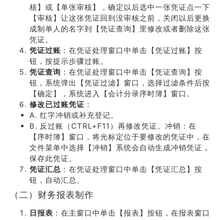
核】或【单张审核】，确定以后选中一张凭证点一下
【审核】让这张凭证回到没审核之前，关闭以后更换
成制单人的名字到【凭证查询】里修改或者删除这张
凭证。
凭证过账
：在凭证处理窗口中单击【凭证过账】按
钮，按提示步骤过账。
凭证查询
：在凭证处理窗口中单击【凭证查询】按
钮，系统弹出【凭证过滤】窗口，选择过滤条件后按
【确定】，系统进入【会计分录序时簿】窗口。
修改已过账凭证
：
A. 红字冲销或补充登记。
B. 反过账（CTRL+F11）再修改凭证。冲销：在
【序时簿】窗口，将光标定位于要修改的凭证中，在
文件菜单中选择【冲销】系统会自动生成冲销凭证，
保存此凭证。
凭证汇总
：在凭证处理窗口中单击【凭证汇总】按
钮，自动汇总。
（二）财务报表制作
日报表
：在主窗口中单击【报表】按钮，在报表窗口