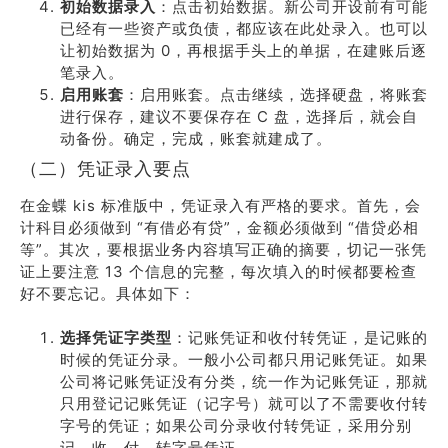
初始数据录入
：点击初始数据。新公司开设前有可能
已经有一些资产或负债，都应该在此处录入。也可以
让初始数据为 0，再根据手头上的单据，在建账后逐
笔录入。
启用账套
：启用账套。点击继续，选择硬盘，将账套
进行保存，建议不要保存在 C 盘，选择后，就会自
动备份。确定，完成，账套就建成了。
（二）凭证录入要点
在金蝶 kis 标准版中，凭证录入有严格的要求。首先，会
计科目必须做到 “有借必有贷”，金额必须做到 “借贷必相
等”。其次，要根据业务内容填写正确的摘要，切记一张凭
证上要注意 13 个信息的完整，每次填入的时候都要检查
好不要忘记。具体如下：
选择凭证字类型
：记账凭证和收付转凭证，是记账的
时候的凭证分录。一般小公司都只用记账凭证。如果
公司将记账凭证没有分类，统一作为记账凭证，那就
只用登记记账凭证（记字号）就可以了不需要收付转
字号的凭证；如果公司分录收付转凭证，采用分别
记、收、付、转字号凭证。