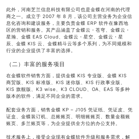
此外，河南芝兰信息科技有限公司也是金蝶在河南的代理
商之一。成立于 2007 年 8 月，该公司主营业务为企业信
息化咨询和建设服务，主要负责金蝶 ERP 软件在豫西地
区的营销和服务。其产品涵盖了金蝶云・苍穹、金蝶云・
星瀚、金蝶 EAS Cloud、金蝶云・星空、金蝶云・星
辰、金蝶 KIS 云、金蝶精斗云等多个系列，为不同规模和
行业的企业提供了丰富的选择。
（二）丰富的服务项目
在金蝶软件销售方面，提供金蝶 KIS 专业版、金蝶 KIS
商贸版、KIS 标准版、KIS 迷你版、KIS 行政事业版、
KIS 旗舰版、K3 wise、K3 CLOUD、OA、EAS 等多种
版本的软件，满足不同企业的需求。
配套业务方面，销售金蝶 KP – J105 凭证纸、凭证皮、凭
证盒、金蝶装订机、总账账页、明细账账页、数量金额账
账页、多兰账页等，为企业提供全方位的办公支持。
技术服务上，接受企业现有金蝶软件升级和服务需求，解