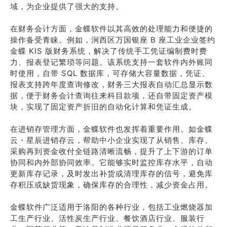
域，为企业提供了强大的支持。
在财务会计方面，金蝶软件以其高效的处理能力和便捷的
操作备受青睐。例如，涧西区万国银座 B 座工业企业签约
金蝶 KIS 版财务系统，解决了传统手工凭证编制费时费
力、报表登记繁琐等问题。该系统支持一套软件内外账同
时使用，自带 SQL 数据库，可存储大容量数据，凭证、
报表支持跨年度查询修改，财务三大报表自动汇总显示数
据，便于财务会计查询往来科目款项，还自带固定资产模
块，实现了固定资产折旧的自动化计算和凭证生成。
在进销存管理方面，金蝶软件也发挥着重要作用。如金蝶
云・星辰进销存云，帮助中小企业实现了从销售、库存、
采购再到资金收付全链路清晰流畅，提升了上下游的订单
协同和内外部协同效率。它能够实时监控库存水平，自动
更新库存记录，及时发出补货或清理库存的信号，避免库
存积压或缺货现象，确保库存的合理性，减少资金占用。
金蝶软件广泛适用于洛阳的各种行业，包括工业燃烧器加
工生产行业、活性炭生产行业、餐饮酒店行业、服装行