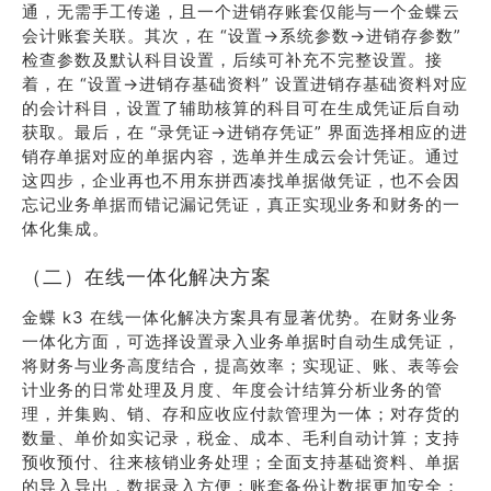
通，无需手工传递，且一个进销存账套仅能与一个金蝶云
会计账套关联。其次，在 “设置→系统参数→进销存参数”
检查参数及默认科目设置，后续可补充不完整设置。接
着，在 “设置→进销存基础资料” 设置进销存基础资料对应
的会计科目，设置了辅助核算的科目可在生成凭证后自动
获取。最后，在 “录凭证→进销存凭证” 界面选择相应的进
销存单据对应的单据内容，选单并生成云会计凭证。通过
这四步，企业再也不用东拼西凑找单据做凭证，也不会因
忘记业务单据而错记漏记凭证，真正实现业务和财务的一
体化集成。
（二）在线一体化解决方案
金蝶 k3 在线一体化解决方案具有显著优势。在财务业务
一体化方面，可选择设置录入业务单据时自动生成凭证，
将财务与业务高度结合，提高效率；实现证、账、表等会
计业务的日常处理及月度、年度会计结算分析业务的管
理，并集购、销、存和应收应付款管理为一体；对存货的
数量、单价如实记录，税金、成本、毛利自动计算；支持
预收预付、往来核销业务处理；全面支持基础资料、单据
的导入导出，数据录入方便；账套备份让数据更加安全；