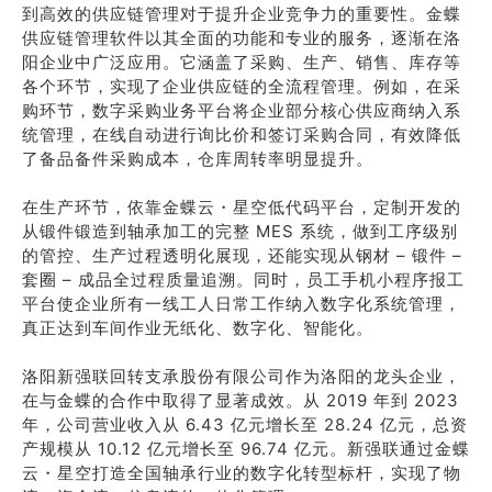
到高效的供应链管理对于提升企业竞争力的重要性。金蝶
供应链管理软件以其全面的功能和专业的服务，逐渐在洛
阳企业中广泛应用。它涵盖了采购、生产、销售、库存等
各个环节，实现了企业供应链的全流程管理。例如，在采
购环节，数字采购业务平台将企业部分核心供应商纳入系
统管理，在线自动进行询比价和签订采购合同，有效降低
了备品备件采购成本，仓库周转率明显提升。
在生产环节，依靠金蝶云・星空低代码平台，定制开发的
从锻件锻造到轴承加工的完整 MES 系统，做到工序级别
的管控、生产过程透明化展现，还能实现从钢材 – 锻件 –
套圈 – 成品全过程质量追溯。同时，员工手机小程序报工
平台使企业所有一线工人日常工作纳入数字化系统管理，
真正达到车间作业无纸化、数字化、智能化。
洛阳新强联回转支承股份有限公司作为洛阳的龙头企业，
在与金蝶的合作中取得了显著成效。从 2019 年到 2023
年，公司营业收入从 6.43 亿元增长至 28.24 亿元，总资
产规模从 10.12 亿元增长至 96.74 亿元。新强联通过金蝶
云・星空打造全国轴承行业的数字化转型标杆，实现了物