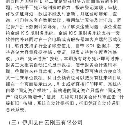
涧西区万国银座 B 座工业企业在财务方面面临着诸多问
题。传统手工凭证编制费时费力，报表登记繁琐，审核、
修改凭证麻烦，数据不能及时更新，月底登帐麻烦，查
询、打印往来客户数据繁琐，费用统计无法及时汇总，固
定资产折旧数据计算麻烦。为了解决这些问题，该企业签
约金蝶 KIS 版财务系统。金蝶 KIS 版财务系统支持一套
软件内外账同时在一台电脑或者服务器加客户端的形式使
用，软件支持多行业多账套使用。自带 SQL 数据库，支
持存储大容量数据存储，凭证、报表支持跨年度查询修
改。点击 “凭证过账” 按钮，本期所有财务凭证即可过账，
财务三大报表自动汇总显示数据。便于财务会计查询本
期、往期往来科目款项，在明细分类账即可快速方便查询
某一往来单位款项。科目余额表也可以把所有往来科目明
细在一个页面显示出来，引出或者直接打印即可。系统内
自带 “固定资产模块”，新购进的固定资产只需在 “固定资
产” 模块内新增卡片信息，后续每月财务会计只需点击 “计
提折旧” 按钮，系统自动计提折旧，折旧凭证自动传递到
总账系统。
（三）伊川县白云刚玉有限公司