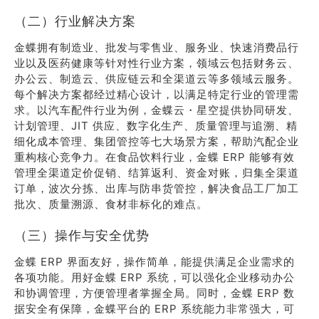
（二）行业解决方案
金蝶拥有制造业、批发与零售业、服务业、快速消费品行
业以及医药健康等针对性行业方案，领域云包括财务云、
办公云、制造云、供应链云和全渠道云等多领域云服务。
每个解决方案都经过精心设计，以满足特定行业的管理需
求。以汽车配件行业为例，金蝶云・星空提供协同研发、
计划管理、JIT 供应、数字化生产、质量管理与追溯、精
细化成本管理、集团管控等七大场景方案，帮助汽配企业
重构核心竞争力。在食品饮料行业，金蝶 ERP 能够有效
管理全渠道定价促销、结算返利、资金对账，归集全渠道
订单，波次分拣、出库与防串货管控，解决食品工厂加工
批次、质量溯源、食材非标化的难点。
（三）操作与安全优势
金蝶 ERP 界面友好，操作简单，能提供满足企业需求的
各项功能。用好金蝶 ERP 系统，可以强化企业移动办公
和协调管理，方便管理者掌握全局。同时，金蝶 ERP 数
据安全有保障，金蝶平台的 ERP 系统能力非常强大，可