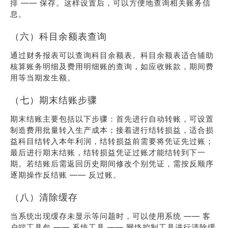
排 —— 保存。这样设置后，可以方便地查询相关账务信
息。
（六）科目余额表查询
通过财务报表可以查询科目余额表。科目余额表适合辅助
核算账务明细及费用明细账的查询，如应收账款，期间费
用等当期发生额。
（七）期末结账步骤
期末结账主要包括以下步骤：首先进行自动转账，可设置
制造费用批量转入生产成本；接着进行结转损益，适合损
益科目结转入本年利润，结转损益前需要将凭证先过账；
最后进行期末结账，结转损益凭证过账才能结转到下一
期。若结账后需返回历史期间修改个别凭证，需按反顺序
逐期操作反结账 —— 反过账。
（八）清除缓存
当系统出现缓存未显示等问题时，可以使用系统 —— 客
户端工具包 —— 系统工具 —— 网络控制工具进行清除缓