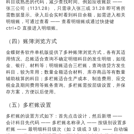
科目或熟悉的代码，减少查找时间。例如应收账款 ——
张三公司（1131.28），只需录入张三或 31.28 即可将所
需数据显示。录入后会实时看到科目余额，如需进入相关
明细账，可通过查看 —— 查看明细账或通过快捷键
ctrl+D 直接进入明细账。
（四）账簿浏览方式
金蝶财务软件单机版提供了多种账簿浏览方式，各有其适
用情况。总账适合查询不确定明细科目的发生明细，如现
金、银行、材料等；明细账适合三栏账，查询借贷方发生
科目，较为常用；数量金额适合材料、库存商品等有数量
辅助核算的科目；多栏账适合生产成本、制造费用、应交
税金及期间费用等账务查询。多栏账需按层级设置，并保
存方案，方便以后使用。
（五）多栏账设置
多栏账的设置方式如下：首先点击设计，然后新增 ——
会计科目先代码 —— 多栏账名称录入 —— 按级别设置多
栏账 —— 最明细科目级次（如 2 级或 3 级）—— 自动编