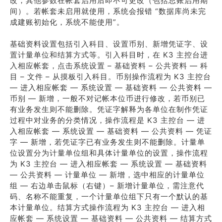
改，其他参数在帐套启用后即不可更改（包括总账启用期
间）。若帐套未启用就使用，系统会报错 “数据库尚未完
成建账初始化，系统不能使用”。
基础资料设置包括引入科目、设置币别、新增凭证字、设
置计量单位和结算方式等。引入科目时，在 K3 主控台进
入相应帐套，点击系统设置 – 基础资料 – 公共资料 — 科
目 – 文件 – 从摸板引入科目。币别操作流程为 K3 主控台
— 进入相应帐套 — 系统设置 — 基础资料 — 公共资料 —
币别 — 新增，一般不对记帐本位币进行修改，若币别已
有业务发生则不能删除。凭证字解释为各单位在制作凭证
过程中对业务的分类情况，操作流程是 K3 主控台 — 进
入相应帐套 — 系统设置 — 基础资料 — 公共资料 — 凭证
字 — 新增，若凭证字已有业务发生则不能删除。计量单
位设置分为计量单位组和具体计量单位的设置，操作流程
为 K3 主控台 — 进入相应帐套 — 系统设置 — 基础资料
— 公共资料 — 计量单位 — 新增，选中相应的计量单位
组 — 右边单击鼠标（右键）– 新增计量单位，需注意代
码、名称不能重复，一个计量单位组下只有一个默认的基
本计量单位。结算方式操作流程为 K3 主控台 — 进入相
应帐套 — 系统设置 — 基础资料 — 公共资料 — 结算方式