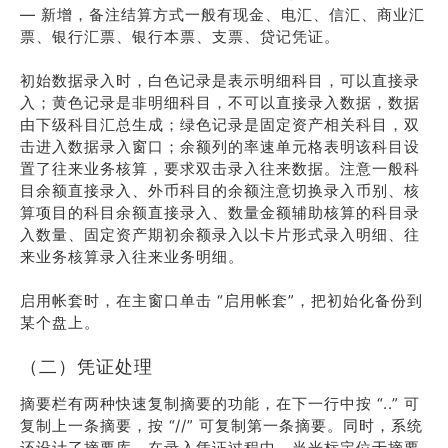
— 新增，备注结算方式一般有现金、电汇、信汇、商业汇
票、银行汇票、银行本票、支票、贷记凭证。
初始数据录入时，白色记录是表示明细科目，可以直接录
入；黄色记录是非明细科目，不可以直接录入数据，数据
由下级科目汇总生成；绿色记录是固定资产相关科目，双
击进入数据录入窗口；余额列的率速单元格表明该科目设
置了往来业务核算，要求双击录入往来数据。注意一般科
目余额直接录入、外币科目的余额注意切换录入币别、核
算项目的科目余额直接录入、数量金额辅助核算的科目录
入数量、固定资产期初余额录入以卡片形式录入明细、往
来业务核算录入往来业务明细。
启用帐套时，在主窗口单击 “启用帐套”，把初始化备份到
某个盘上。
（二）凭证处理
摘要栏有两种快速复制摘要的功能，在下一行中按 “..” 可
复制上一条摘要，按 “//” 可复制第一条摘要。同时，系统
还设计了摘要库，在录入凭证过程中，当光标定位于摘要