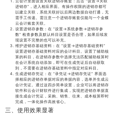
云会计里面设置关联进销存账套：点击 “设置→关联
进销存”，进入相应界面。有操作权限的进销存都可
以建立关联，系统关联好以后两边数据自动打通，无
需手工传递。需注意一个进销存账套仅能与一个金蝶
云会计账套关联。
设置进销存参数：在 “设置→系统参数→进销存参
数” 检查参数及默认科目设置是否合理，如果后续发
现设置不完整的也可以补充。
维护进销存基础资料：在 “设置→进销存基础资料”
设置进销存基础资料对应的会计科目。设置了辅助核
算的科目，在进销存参数中选择无法匹配辅助核算时
在会计系统自动添加，即可在生成凭证后自动获取
到，不需要在进销存基础资料中指定对应科目。
生成进销存凭证：在 “录凭证→进销存凭证” 界面选
择相应的进销存单据对应的单据内容，选单并生成云
会计凭证。通过这四步简单设置，企业可以将进销存
软件和云会计财软件进行集成，实现把进销存单据直
接生成会计凭证，采购、销售、往来、成本核算即时
完成，一体化操作高效省心。
三、使用效果显著