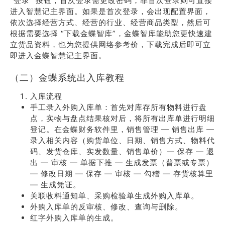
“登录” 按钮，首次登录需更改密码，非首次登录则可直接
进入智慧记主界面。如果是首次登录，会出现配置界面，
依次选择经营方式、经营的行业、经营商品类型，然后可
根据需要选择 “下载金蝶智库”，金蝶智库能助您更快速建
立货品资料，也为您提供网络参考价，下载完成后即可立
即进入金蝶智慧记主界面。
（二）金蝶系统出入库教程
入库流程
手工录入外购入库单：首先对库存所有物料进行盘
点，实物与盘点结果核对后，将所有出库单进行明细
登记。在金蝶财务软件里，销售管理 — 销售出库 —
录入相关内容（购货单位、日期、销售方式、物料代
码、发货仓库、实发数量、销售单价）— 保存 — 退
出 — 审核 — 单据下推 — 生成发票（普票或专票）
— 修改日期 — 保存 — 审核 — 勾稽 — 存货核算里
— 生成凭证。
关联收料通知单、采购检验单生成外购入库单。
外购入库单的反审核、修改、查询与删除。
红字外购入库单的生成。