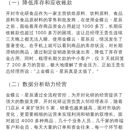
（一）降低库存和应收账款
开封市化研食品作为一家主营烘焙原料、饮料原料、食品
原料等食品原材料的零售和批发商，在使用金蝶云・星辰
之前，面临着库存商品资金占用超过 1000 多万，长期应
收账款也超过 1000 多万的困境。这让总经理王贵生连续
三天晚上都无法入睡。使用金蝶云・星辰后，情况发生了
显著变化。在手机上就可以看到商品的库存状况，对长期
滞销的商品，通过制定促销政策快速出库，降低了库存资
金占用。同时，梳理长期欠款的中小客户，仅 3 天就回笼
了 200 多万的货款，极大地缓解了资金压力。正如王贵生
总经理所说：“上金蝶云・星辰真是太值了。”
（二）数据分析助力经营
金蝶云・星辰通过全流程管控，为开封化研的经营提供了
强大的数据支撑。开封化研运营负责人邹经理表示，随着
门店从 4 家扩张到 5 家，销量也越来越高，面对市场的
变化，更需要精细的运营来实现利润和销量的双增长。面
对超过 4000 多种商品，几十个业务人员，几千家的终端
客户和会员，每天大量的订单和资金往来，每一个环节都