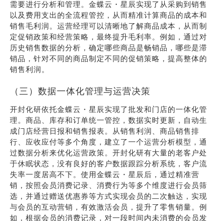
需要进行分析和管理。金蝶云・星辰实现了从采购到销售
以及费用支出的全流程管控，从而精准计算商品的成本和
销售毛利润。运营经理可以清晰地了解商品成本，从而制
定促销政策和经营策略，最终提升毛利率。例如，通过对
历史销售数据的分析，确定哪些商品是畅销品，哪些是滞
销品，针对不同的商品制定不同的促销策略，提高整体的
销售利润。
（三）数据一体化管理与运营决策
开封化研依托金蝶云・星辰实现了批发和门店的一体化管
理。商品、库存和订单统一管控，数据实时更新，自动生
成门店经营日报和销售报表。从销售利润、商品销售排
行、应收应付等多个角度，建立了一个运营分析模型，通
过数据分析来优化运营政策。开封化研有大量的老客户处
于休眠状态，没有良好的客户数据跟踪分析系统，客户流
失率一度居高不下。使用金蝶云・星辰后，通过精准营
销，按照会员消费记录、消费行为等多个维度进行会员筛
选，并通过赠送优惠券等方式实现会员的二次触达，实现
与会员的互动营销，有效激活会员，提升了零售销量。例
如，根据会员的消费记录，对一段时间内未消费的会员发