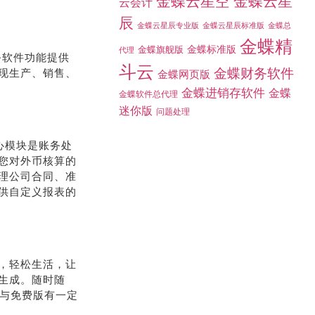
金蝶云星空
金蝶云星
云会计
辰
金蝶总
金蝶云星辰专业版
金蝶云星辰标准版
金蝶精
金蝶标准版
金蝶旗舰版
代理
务软件功能提供
斗云
金蝶财务软件
现生产、销售、
金蝶网页版
金蝶进销存软件
金蝶
金蝶软件总代理
迷你版
问题处理
核心模块是账务处
您对外币核算的
理公司合同、准
供自定义报表的
，轻松生活，让
生成。随时随
版与免费版有一定