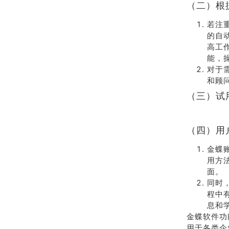
（二）根
若注
的自
高工
能，
对于
和顾
（三）试
（四）用
金蝶
用方
面。
同时
程中
息和
金蝶软件功
用于各类企