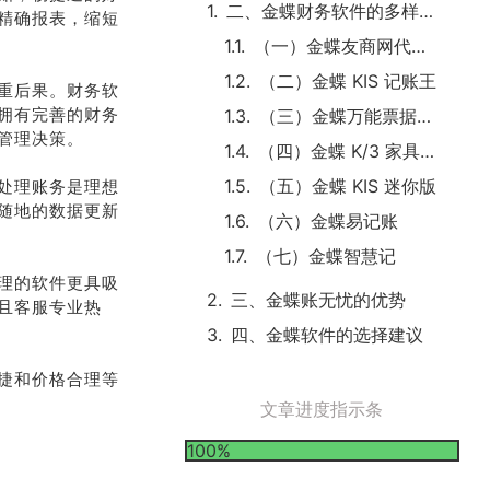
二、金蝶财务软件的多样选择
精确报表，缩短
（一）金蝶友商网代账公司专版
（二）金蝶 KIS 记账王
重后果。财务软
拥有完善的财务
（三）金蝶万能票据打印软件
管理决策。
（四）金蝶 K/3 家具自动组装系统
（五）金蝶 KIS 迷你版
处理账务是理想
随地的数据更新
（六）金蝶易记账
（七）金蝶智慧记
理的软件更具吸
三、金蝶账无忧的优势
且客服专业热
四、金蝶软件的选择建议
捷和价格合理等
文章进度指示条
100%