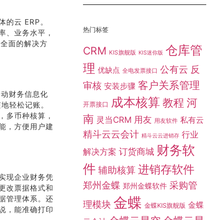
的云 ERP。
热门标签
率、业务水平，
了全面的解决方
仓库管
CRM
KIS旗舰版
KIS迷你版
理
公有云
反
优缺点
全电发票接口
客户关系管理
审核
安装步骤
移动财务信息化
成本核算
教程
河
随地轻松记账。
开票接口
，多币种核算，
南
灵当CRM
用友
私有云
用友软件
能，方便用户建
精斗云云会计
行业
精斗云云进销存
财务软
订货商城
解决方案
件
进销存软件
辅助核算
实现企业财务凭
采购管
郑州金蝶
郑州金蝶软件
更改票据格式和
据管理体系。还
金蝶
理模块
金蝶
金蝶KIS旗舰版
说，能准确打印