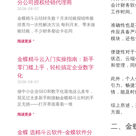
分公司授权经销代理商
会计财务软
2026-08-07
工作时间。
金蝶精斗云结转失败？月末结账报错终极
排查与一次性解决方法 每到月末、季末做
准确性也是
账结账，不少财务都会卡在同
件应具备严
模块，还包
阅读更多 ”
便捷性对于
状态。云端
金蝶精斗云入门实操指南：新手
和管理，同
零门槛上手，轻松搞定企业数字
化
此外，个人
2026-08-07
引力。畅捷
做中小企业SEO和数字化落地这么多年，
情，能及时
我见过太多新手刚接触金蝶精斗云时的手
足无措——打开界面看着一堆
综上所述，
方面。
阅读更多 ”
二、金
金蝶 选精斗云软件-金蝶软件分