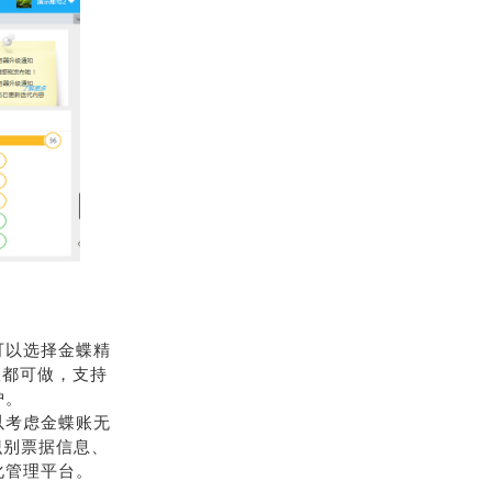
可以选择金蝶精
外账都可做，支持
护。
以考虑金蝶账无
识别票据信息、
化管理平台。