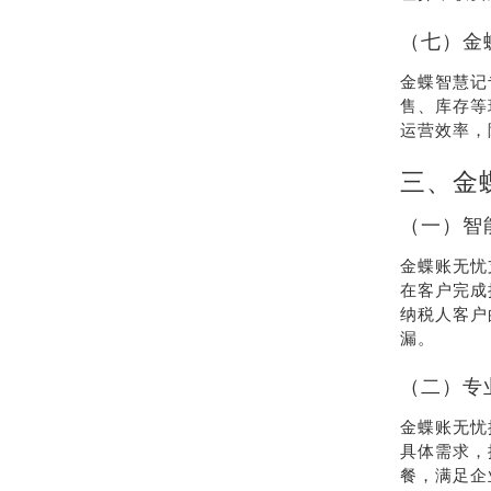
（七）金
金蝶智慧记
售、库存等
运营效率，
三、金
（一）智
金蝶账无忧
在客户完成
纳税人客户
漏。
（二）专
金蝶账无忧
具体需求，
餐，满足企