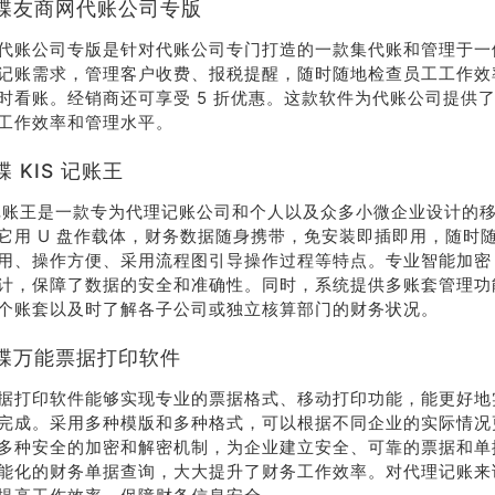
蝶友商网代账公司专版
代账公司专版是针对代账公司专门打造的一款集代账和管理于一体
记账需求，管理客户收费、报税提醒，随时随地检查员工工作效
时看账。经销商还可享受 5 折优惠。这款软件为代账公司提供
工作效率和管理水平。
 KIS 记账王
S 记账王是一款专为代理记账公司和个人以及众多小微企业设计的
它用 U 盘作载体，财务数据随身携带，免安装即插即用，随时
用、操作方便、采用流程图引导操作过程等特点。专业智能加密
计，保障了数据的安全和准确性。同时，系统提供多账套管理功
个账套以及时了解各子公司或独立核算部门的财务状况。
售
线
蝶万能票据打印软件
据打印软件能够实现专业的票据格式、移动打印功能，能更好地
完成。采用多种模版和多种格式，可以根据不同企业的实际情况
178-
多种安全的加密和解密机制，为企业建立安全、可靠的票据和单
38
能化的财务单据查询，大大提升了财务工作效率。对代理记账来