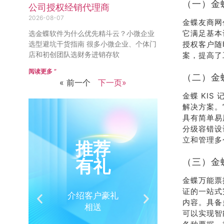
（一）金
公司授权经销代理商
2026-08-07
金蝶友商网
它满足基本
选金蝶软件为什么优先精斗云？小微企业
选型避坑干货指南 很多小微企业、个体门
授权客户随
店和初创团队选财务进销存软
案，提高了
阅读更多 ”
（二）金蝶
« 前一个
下一页»
金蝶 KI
解决方案。
具有简单易
分级容错设
立和管理多
推荐
销
有礼
热
（三）金
金蝶万能票
证的一站式
介绍客户豪礼
400-
内容。具备
相送
32
可以实现智