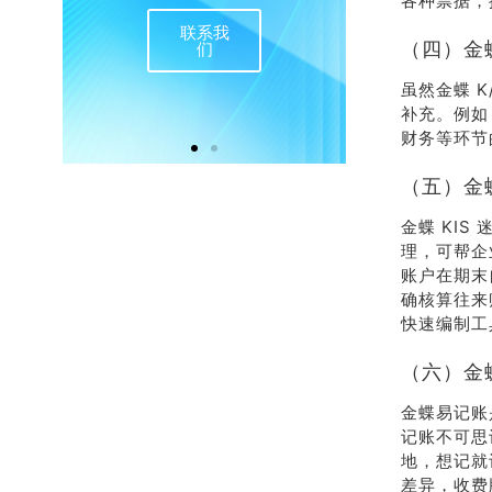
各种票据，
联系我
在
（四）金蝶
们
虽然金蝶 
补充。例如
财务等环节
（五）金蝶
金蝶 KI
理，可帮企
账户在期末
确核算往来
快速编制工
（六）金
金蝶易记账
记账不可思
地，想记就
差异，收费