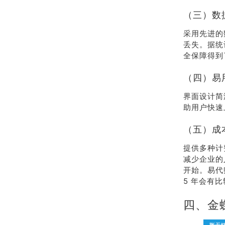
（三）数
采用先进的
丢失。据统
全保障得到
（四）易
界面设计简
助用户快速
（五）成
提供多种计
减少企业的
开始。易代账
5 年会有
四、金