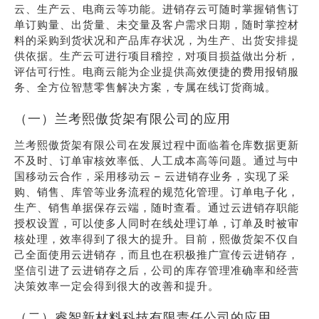
云、生产云、电商云等功能。进销存云可随时掌握销售订
单订购量、出货量、未交量及客户需求日期，随时掌控材
料的采购到货状况和产品库存状况，为生产、出货安排提
供依据。生产云可进行项目稽控，对项目损益做出分析，
评估可行性。电商云能为企业提供高效便捷的费用报销服
务、全方位智慧零售解决方案，专属在线订货商城。
（一）兰考熙傲货架有限公司的应用
兰考熙傲货架有限公司在发展过程中面临着仓库数据更新
不及时、订单审核效率低、人工成本高等问题。通过与中
国移动云合作，采用移动云 – 云进销存业务，实现了采
购、销售、库管等业务流程的规范化管理。订单电子化，
生产、销售单据保存云端，随时查看。通过云进销存职能
授权设置，可以使多人同时在线处理订单，订单及时被审
核处理，效率得到了很大的提升。目前，熙傲货架不仅自
己全面使用云进销存，而且也在积极推广宣传云进销存，
坚信引进了云进销存之后，公司的库存管理准确率和经营
决策效率一定会得到很大的改善和提升。
（二）睿智新材料科技有限责任公司的应用