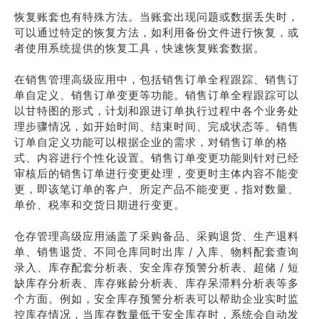
恢复账套也有特殊方法。当账套出现问题或数据丢失时，
可以通过特定的恢复方法，如利用备份文件进行恢复，或
者使用系统提供的恢复工具，快速恢复账套数据。
在销售管理高级应用中，包括销售订单全程跟踪、销售订
单自定义、销售订单变更等功能。销售订单全程跟踪可以
以甘特图的形式，计划和跟进订单执行过程中各个业务处
理步骤情况，如开始时间、结束时间、完成状态等。销售
订单自定义功能可以根据企业的需求，对销售订单的格
式、内容进行个性化设置。销售订单变更功能则针对已经
审核后的销售订单进行变更处理，变更时主体内容不能变
更，即该笔订单的客户、所定产品不能变更，指对数量、
单价、税率和交货日期进行变更。
仓存管理高级应用涵盖了采购备品、采购退货、生产退料
单、销售退货、不同仓库同时出库 / 入库、物料配套查询
录入、库存配套分析表、安全库存预警分析表、超储 / 短
缺库存分析表、库存账龄分析表、库存呆滞料分析表等多
个方面。例如，安全库存预警分析表可以帮助企业实时监
控库存情况，当库存数量低于安全库存时，系统会自动发