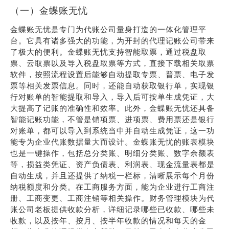
（一）金蝶账无忧
金蝶账无忧是专门为代账公司量身打造的一体化管理平
台。它具有诸多强大的功能，为开封的代理记账公司带来
了极大的便利。金蝶账无忧支持智能取票，通过税盘取
票、云取票以及导入税盘取票等方式，直接下载相关取票
软件，按照流程设置后能够自动提取专票、普票、电子发
票等相关发票信息。同时，还能自动获取银行单，实现银
行对账单的智能提取和导入，导入后可按单生成凭证，大
大提高了记账的准确性和效率。此外，金蝶账无忧还具备
智能记账功能，不管是销项票、进项票、费用票还是银行
对账单，都可以导入到系统当中并自动生成凭证，这一功
能专为企业代账数据量大而设计。金蝶账无忧的账表模块
也是一键操作，包括总分类账、明细分类账、数字余额表
等，损益类凭证、资产负债表、利润表、现金流量表都是
自动生成，并且还提供了纳税一栏标，清晰展示每个月份
纳税额度和分类。在工商服务方面，能为企业进行工商注
册、工商变更、工商注销等相关操作。财务管理模块为代
账公司老板提供收款分析，详细记录哪些已收款、哪些未
收款，以及按年、按月、按半年收款的情况和每天的金