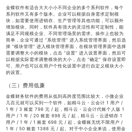
金蝶软件有适合大大小小不同企业的多个系列软件，每个
系列软件又有多个版本。企业可以根据自身需求定制模
块，如需要使用进销存、生产管理等其他功能，可以额外
增加模块。同时，软件具有强大的灵活性和可定制性，能
满足不同规模企业、不同管理场景的需求。操作上也较为
简单，企业可通过 “系统管理” 进入系统管理界面，然后选
择 “模块管理” 进入模块管理界面，在模块管理界面中选择
需要调整大小的模块，点击 “设置” 进入设置界面，然后可
以根据实际需求调整模块的大小，点击 “确定” 保存设置即
可。用户也可以在用户个性化设置中进行自定义模块大小
的设置。
（三）费用低廉
金蝶财务软件的费用从低到高跨度范围比较大，小微企业
几百元就可以买到一个软件，如精斗云・云会计 1 用户 /
1 年 / 3 账套 798 元 / 起，精斗云・云会计代账个人版 1
用户 / 1 年 / 20 账套 698 元 / 起，精斗云・云进销存 1
用户 / 1 年 / 1 账套 698 元 / 起，金蝶账无忧不限用户 /
1 年 / 50 账套 1388 元 / 起。对于中小企业来说，使用金