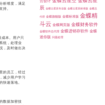
金蝶云星空
金蝶云星
云会计
分析维度，满足
辰
支持。
金蝶总
金蝶云星辰专业版
金蝶云星辰标准版
金蝶精
金蝶标准版
金蝶旗舰版
代理
斗云
金蝶财务软件
金蝶网页版
金蝶进销存软件
金蝶
金蝶软件总代理
迷你版
设成本。用户只
问题处理
系统，处理业
况，及时做出决
景的员工，经过
，减少用户学习
的快速落地。
的数据加密技