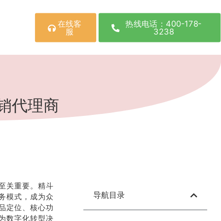
在线客
热线电话：400-178-
服
3238
销代理商
至关重要。精斗
导航目录
务模式，成为众
品定位、核心功
为数字化转型决