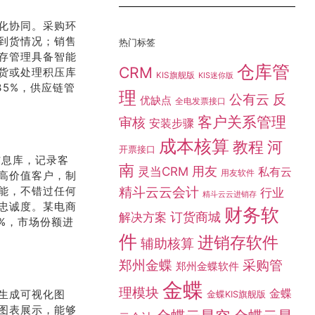
化协同。采购环
到货情况；销售
热门标签
存管理具备智能
仓库管
CRM
货或处理积压库
KIS旗舰版
KIS迷你版
35%，供应链管
理
公有云
反
优缺点
全电发票接口
客户关系管理
审核
安装步骤
成本核算
教程
河
开票接口
信息库，记录客
南
灵当CRM
用友
私有云
用友软件
高价值客户，制
精斗云云会计
能，不错过任何
行业
精斗云云进销存
忠诚度。某电商
财务软
订货商城
解决方案
5%，市场份额进
件
进销存软件
辅助核算
采购管
郑州金蝶
郑州金蝶软件
金蝶
理模块
金蝶
生成可视化图
金蝶KIS旗舰版
图表展示，能够