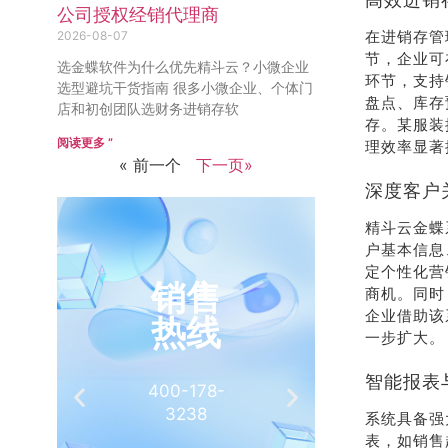
公司授权经销代理商
在进销存管
2026-08-07
节，企业可
选金蝶软件为什么优先精斗云？小微企业
环节，支持
选型避坑干货指南 很多小微企业、个体门
盘点、库存
店和初创团队选财务进销存软
存。某服装
阅读更多 ”
理效率显著
« 前一个
下一页»
深度客户
精斗云金蝶
户基本信息
定个性化营
销售
推
商机。同时
企业借助该
热线
有
一步扩大。
智能报表
400-178-
介绍客
3238
相
系统具备强
表，如销售