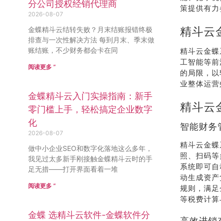
分公司授权经销代理商
策提供有力
2026-08-07
精斗云
金蝶精斗云结转失败？月末结账报错终极
排查与一次性解决方法 每到月末、季末做
账结账，不少财务都会卡在同
精斗云金蝶
工智能等前
阅读更多 ”
的局限，以
业整体运营
金蝶精斗云入门实操指南：新手
精斗云
零门槛上手，轻松搞定企业数字
化
智能财务
2026-08-07
精斗云金蝶
做中小企业SEO和数字化落地这么多年，
照、扫码等
我见过太多新手刚接触金蝶精斗云时的手
系统即可自
足无措——打开界面看着一堆
动生成资产
阅读更多 ”
规则，满足
等税费计算
金蝶 选精斗云软件-金蝶软件分
高效进销