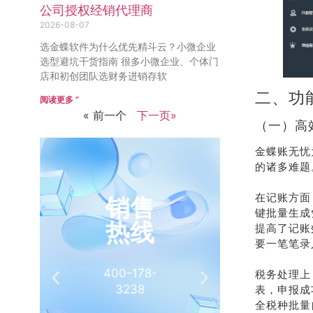
公司授权经销代理商
2026-08-07
选金蝶软件为什么优先精斗云？小微企业
选型避坑干货指南 很多小微企业、个体门
店和初创团队选财务进销存软
二、功
阅读更多 ”
« 前一个
下一页»
（一）高
金蝶账无忧
的诸多难题
在记账方面
键批量生成
提高了记账
要一笔笔录
税务处理上
表，申报成
全税种批量