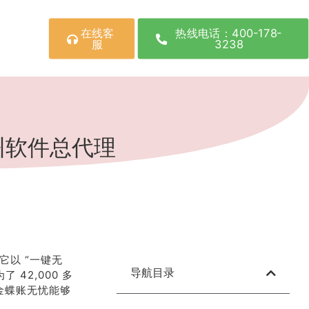
在线客
热线电话：400-178-
服
3238
州软件总代理
它以 “一键无
导航目录
42,000 多
过金蝶账无忧能够