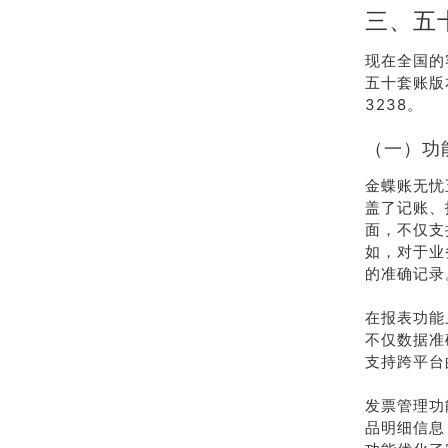
三、五
现在全国的
五十套账版
3238。
（一）功
金蝶账无忧
盖了记账、
面，不仅支
如，对于业
的准确记录
在报表功能
不仅数据准
支持跨平台
发票管理功
品明细信息