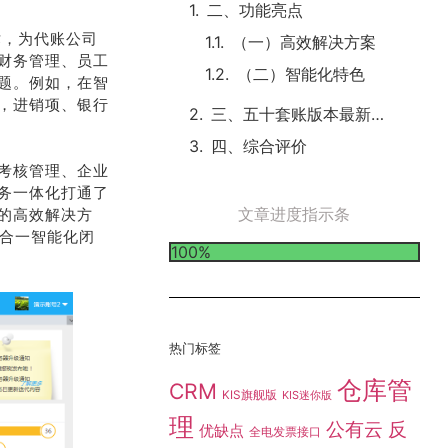
二、功能亮点
术，为代账公司
（一）高效解决方案
财务管理、员工
（二）智能化特色
题。例如，在智
，进销项、银行
三、五十套账版本最新活动价格
四、综合评价
考核管理、企业
务一体化打通了
文章进度指示条
的高效解决方
三合一智能化闭
100%
热门标签
仓库管
CRM
KIS旗舰版
KIS迷你版
理
公有云
反
优缺点
全电发票接口