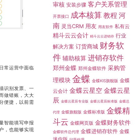
客户关系管理
审核
安装步骤
成本核算
教程
河
开票接口
南
灵当CRM
用友
私有云
用友软件
精斗云云会计
行业
精斗云云进销存
财务软
订货商城
解决方案
件
进销存软件
辅助核算
采购管
郑州金蝶
日常运营中面临
郑州金蝶软件
金蝶
理模块
金蝶
金蝶KIS旗舰版
描识别发票、一
金蝶云星空
金蝶云星
云会计
而做错账，大大
辰
分便捷，以前需
金蝶总
金蝶云星辰专业版
金蝶云星辰标准版
金蝶精
金蝶标准版
金蝶旗舰版
代理
斗云
金蝶财务软件
量智能填写申报
金蝶网页版
户，也能够实现
金蝶进销存软件
金蝶
金蝶软件总代理
迷你版
问题处理