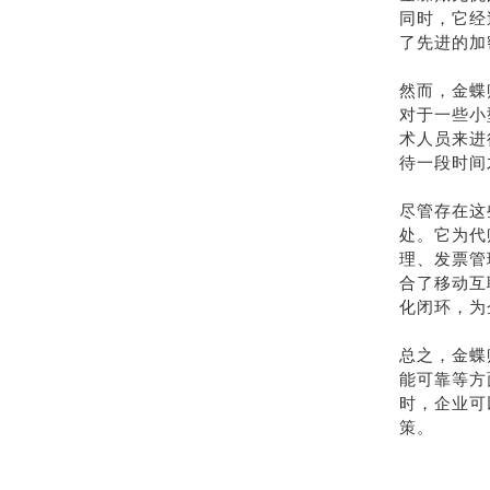
同时，它经
了先进的加
然而，金蝶
对于一些小
术人员来进
待一段时间
尽管存在这
处。它为代
理、发票管
合了移动互
化闭环，为
总之，金蝶
能可靠等方
时，企业可
策。