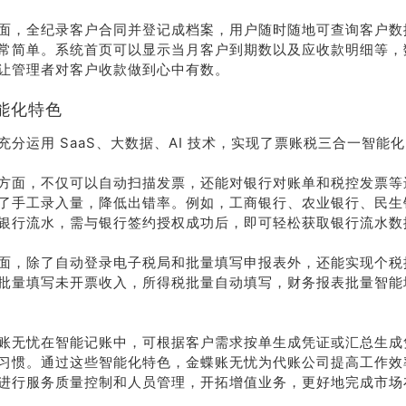
面，全纪录客户合同并登记成档案，用户随时随地可查询客户数
常简单。系统首页可以显示当月客户到期数以及应收款明细等，
让管理者对客户收款做到心中有数。
能化特色
充分运用 SaaS、大数据、AI 技术，实现了票账税三合一智能
方面，不仅可以自动扫描发票，还能对银行对账单和税控发票等
了手工录入量，降低出错率。例如，工商银行、农业银行、民生
银行流水，需与银行签约授权成功后，即可轻松获取银行流水数
面，除了自动登录电子税局和批量填写申报表外，还能实现个税
批量填写未开票收入，所得税批量自动填写，财务报表批量智能
账无忧在智能记账中，可根据客户需求按单生成凭证或汇总生成
习惯。通过这些智能化特色，金蝶账无忧为代账公司提高工作效
进行服务质量控制和人员管理，开拓增值业务，更好地完成市场