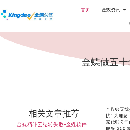
首页
金蝶资讯
金蝶做五十
金蝶账无忧
相关文章推荐
忧” 为理念
家代账公司
金蝶精斗云结转失败-金蝶软件
服务 30