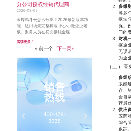
分公司授权经销代理商
多维
2026-08-09
等多
据转
金蝶精斗云怎么分类？2026最新版本功
况。
能、适用场景完整梳理 不少小微企业老
板、财务人员在初次接触金蝶
门的
财税
阅读更多 ”
据企
« 前一个
下一页»
无误
为企
（二）高
多组
销售
推
版能
存、
热线
有
会自
荐最
供应
400-178-
介绍客
应商
3238
相
综合
跟踪