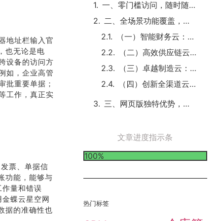
一、零门槛访问，随时随地开启管理
二、全场景功能覆盖，满足企业多元需求
（一）智能财务云：业财融合，数据驱动决策
器地址栏输入官
统，也无论是电
（二）高效供应链云：协同增效，优化运营流程
跨设备的访问方
（三）卓越制造云：赋能生产，推动智能制造升级
例如，企业高管
审批重要单据；
（四）创新全渠道云：融合线上线下，拓展市场边界
等工作，真正实
三、网页版独特优势，助力企业数字化转型
文章进度指示条
100%
别发票、单据信
账功能，能够与
工作量和错误
用金蝶云星空网
热门标签
数据的准确性也