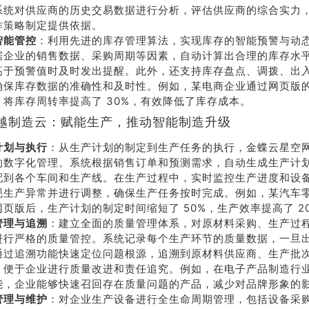
系统对供应商的历史交易数据进行分析，评估供应商的综合实力
系我
在线沟
作策略制定提供依据。
们
通
智能管控
：利用先进的库存管理算法，实现库存的智能预警与动
据企业的销售数据、采购周期等因素，自动计算出合理的库存水
高于预警值时及时发出提醒。此外，还支持库存盘点、调拨、出
确保库存数据的准确性和及时性。例如，某电商企业通过网页版
，将库存周转率提高了 30%，有效降低了库存成本。
越制造云：赋能生产，推动智能制造升级
计划与执行
：从生产计划的制定到生产任务的执行，金蝶云星空
的数字化管理。系统根据销售订单和预测需求，自动生成生产计
配到各个车间和生产线。在生产过程中，实时监控生产进度和设
现生产异常并进行调整，确保生产任务按时完成。例如，某汽车
网页版后，生产计划的制定时间缩短了 50%，生产效率提高了 2
管理与追溯
：建立全面的质量管理体系，对原材料采购、生产过
进行严格的质量管控。系统记录每个生产环节的质量数据，一旦
通过追溯功能快速定位问题根源，追溯到原材料供应商、生产批
，便于企业进行质量改进和责任追究。例如，在电子产品制造行
能，企业能够快速召回存在质量问题的产品，减少对品牌形象的
管理与维护
：对企业生产设备进行全生命周期管理，包括设备采