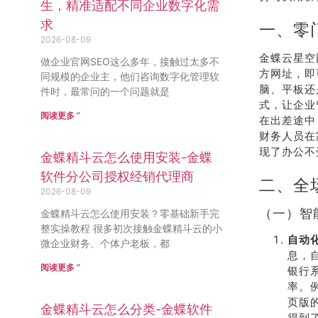
生，精准适配不同企业数字化需
求
一、零
2026-08-09
金蝶云星空
做企业官网SEO这么多年，接触过太多不
方网址，即可
同规模的企业主，他们咨询数字化管理软
脑、平板还
件时，最常问的一个问题就是
式，让企业
阅读更多 ”
在出差途中
财务人员在
现了办公不
金蝶精斗云怎么使用安装-金蝶
软件分公司授权经销代理商
二、全
2026-08-09
（一）智
金蝶精斗云怎么使用安装？零基础新手完
整实操教程 很多初次接触金蝶精斗云的小
自动
微企业财务、个体户老板，都
息，
阅读更多 ”
银行
率。
页版
金蝶精斗云怎么分类-金蝶软件
得到