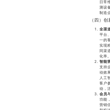
日常
测设
制造
（四）创
全渠
平台
一的
实现
同渠
化率
智能
支持
动效
人工
客户
动，
会员
功能
营销