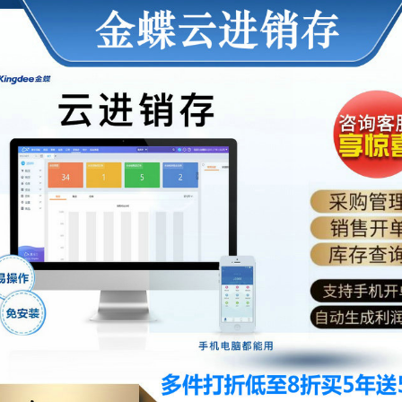
荐
销售
礼
热线
户豪礼
400-178-
送
3238