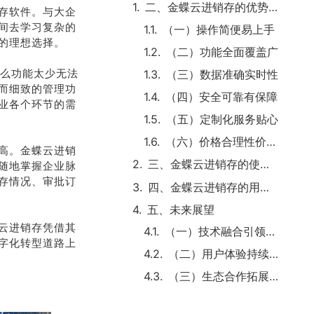
二、金蝶云进销存的优势特点
存软件。与大企
间去学习复杂的
三、金蝶云进销存的使用体验
的理想选择。
四、金蝶云进销存的用户评价
要么功能太少无法
五、未来展望
而细致的管理功
业各个环节的需
文章进度指示条
66%
高。金蝶云进销
随地掌握企业脉
存情况、审批订
热门标签
云进销存凭借其
仓库管
字化转型道路上
CRM
KIS旗舰版
KIS迷你版
理
公有云
反
优缺点
全电发票接口
客户关系管理
审核
安装步骤