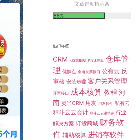
成本核算
教程
河
开票接口
南
灵当CRM
用友
私有云
用友软件
精斗云云会计
行业
精斗云云进销存
财务软
订货商城
解决方案
件
进销存软件
辅助核算
采购管
郑州金蝶
郑州金蝶软件
金蝶
理模块
金蝶
金蝶KIS旗舰版
金蝶云星空
金蝶云星
云会计
辰
金蝶总
金蝶云星辰专业版
金蝶云星辰标准版
金蝶精
金蝶标准版
金蝶旗舰版
代理
斗云
金蝶财务软件
金蝶网页版
金蝶进销存软件
金蝶
金蝶软件总代理
迷你版
问题处理