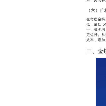
（六）价
在考虑金蝶
低，最低 
手，减少培
定运行。从
效率，增加
三、金