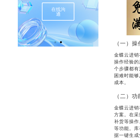
在线沟
联
通
（一）操
金蝶云进销
操作经验的
个步骤都有
困难时能够
成本。
（二）功
金蝶云进销
方案。在采
补货等操作
等功能。库
据一键生成