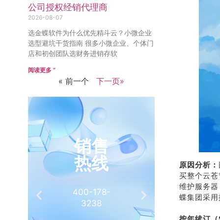
公司授权经销代理商
2026-08-07
选金蝶软件为什么优先精斗云？小微企业
选型避坑干货指南 很多小微企业、个体门
店和初创团队选财务进销存软
阅读更多 ”
« 前一个
下一页»
销售
推
热线
有
原因分析：
买整个云苍
维护服务器
400-178-
介绍客
蝶集团采用
3238
相
按年续订（