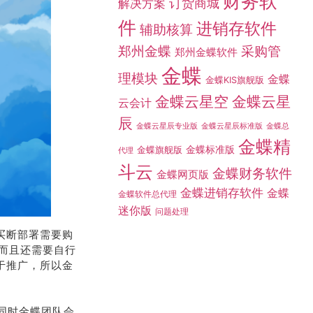
财务软
订货商城
解决方案
件
进销存软件
辅助核算
采购管
郑州金蝶
郑州金蝶软件
金蝶
理模块
金蝶
金蝶KIS旗舰版
金蝶云星空
金蝶云星
云会计
辰
金蝶总
金蝶云星辰专业版
金蝶云星辰标准版
金蝶精
金蝶标准版
金蝶旗舰版
代理
斗云
金蝶财务软件
金蝶网页版
金蝶进销存软件
金蝶
金蝶软件总代理
迷你版
问题处理
买断部署需要购
而且还需要自行
于推广，所以金
同时金蝶团队会