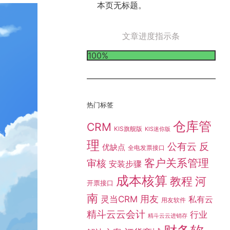
本页无标题。
文章进度指示条
100%
热门标签
仓库管
CRM
KIS旗舰版
KIS迷你版
理
公有云
反
优缺点
全电发票接口
客户关系管理
审核
安装步骤
成本核算
教程
河
开票接口
南
灵当CRM
用友
私有云
用友软件
精斗云云会计
行业
精斗云云进销存