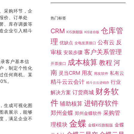
。采购环节，企
报价、订单处
热门标签
警、库存调拨等
仓库管
CRM
造企业引入精斗
KIS旗舰版
KIS迷你版
理
公有云
反
优缺点
全电发票接口
客户关系管理
审核
安装步骤
成本核算
记录客户基本信
教程
河
开票接口
户，制定个性化
南
灵当CRM
用友
私有云
用友软件
过任何商机。某
精斗云云会计
0%。
行业
精斗云云进销存
财务软
订货商城
解决方案
件
进销存软件
辅助核算
，生成可视化图
图表展示，能够
采购管
郑州金蝶
郑州金蝶软件
度，满足企业不
金蝶
理模块
金蝶
金蝶KIS旗舰版