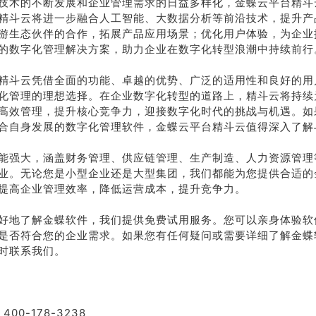
技术的不断发展和企业管理需求的日益多样化，金蝶云平台精斗
精斗云将进一步融合人工智能、大数据分析等前沿技术，提升产
游生态伙伴的合作，拓展产品应用场景；优化用户体验，为企业
的数字化管理解决方案，助力企业在数字化转型浪潮中持续前行
精斗云凭借全面的功能、卓越的优势、广泛的适用性和良好的用
化管理的理想选择。在企业数字化转型的道路上，精斗云将持续
高效管理，提升核心竞争力，迎接数字化时代的挑战与机遇。如
合自身发展的数字化管理软件，金蝶云平台精斗云值得深入了解
能强大，涵盖财务管理、供应链管理、生产制造、人力资源管理
业。无论您是小型企业还是大型集团，我们都能为您提供合适的
提高企业管理效率，降低运营成本，提升竞争力。
好地了解金蝶软件，我们提供免费试用服务。您可以亲身体验软
是否符合您的企业需求。如果您有任何疑问或需要详细了解金蝶
时联系我们。
400-178-3238