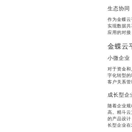
生态协同
作为金蝶云
实现数据共
应用的对接
金蝶云
小微企业
对于资金和
字化转型的
客户关系管
成长型企
随着企业规
高。精斗云
的产品设计
长型企业在