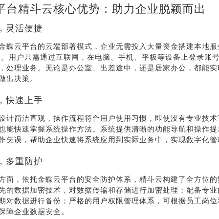
平台精斗云核心优势：助力企业脱颖而出
系我
在线沟
们
通
，灵活便捷
金蝶云平台的云端部署模式，企业无需投入大量资金搭建本地服
成本。用户只需通过互联网，在电脑、手机、平板等设备上登录账
，处理业务。无论是办公室、出差途中，还是居家办公，都能实
做出决策。
，快速上手
设计简洁直观，操作流程符合用户使用习惯，即使没有专业技术
也能快速掌握系统操作方法。系统提供清晰的功能导航和操作提
作失误，帮助企业快速将系统应用到实际业务中，实现数字化管
，多重防护
方面，依托金蝶云平台的安全防护体系，精斗云构建了全方位的
先的数据加密技术，对数据传输和存储进行加密处理；配备专业
期对数据进行备份；严格的用户权限管理体系，可根据员工岗位
保障企业数据安全。