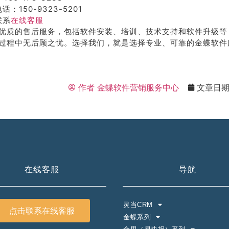
话：150-9323-5201
联系
在线客服
优质的售后服务，包括软件安装、培训、技术支持和软件升级等
过程中无后顾之忧。选择我们，就是选择专业、可靠的金蝶软件
作者
金蝶软件营销服务中心
文章日
在线客服
导航
灵当CRM
点击联系在线客服
金蝶系列