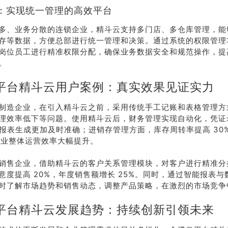
：实现统一管理的高效平台
多、业务分散的连锁企业，精斗云支持多门店、多仓库管理，能
存等数据，方便总部进行统一管理和决策。通过系统的权限管理
岗位员工进行精准权限分配，确保业务数据安全和规范操作，提
。
平台精斗云用户案例：真实效果见证实力
制造企业，在引入精斗云之前，采用传统手工记账和表格管理方
理效率低下等问题。使用精斗云后，财务管理实现自动化，凭证
务报表生成更加及时准确；进销存管理方面，库存周转率提高 30
，企业整体运营效率大幅提升。
销售企业，借助精斗云的客户关系管理模块，对客户进行精准分
意度提高 20%，年度销售额增长 25%。同时，通过智能报表
时了解市场趋势和销售动态，调整产品策略，在激烈的市场竞争
平台精斗云发展趋势：持续创新引领未来