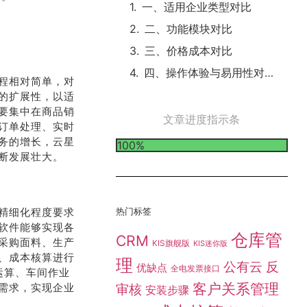
一、适用企业类型对比
二、功能模块对比
三、价格成本对比
四、操作体验与易用性对比
程相对简单，对
的扩展性，以适
要集中在商品销
文章进度指示条
订单处理、实时
务的增长，云星
100%
断发展壮大。
理精细化程度要求
热门标签
软件能够实现各
仓库管
CRM
采购面料、生产
KIS旗舰版
KIS迷你版
、成本核算进行
理
公有云
反
优缺点
全电发票接口
运算、车间作业
客户关系管理
需求，实现企业
审核
安装步骤