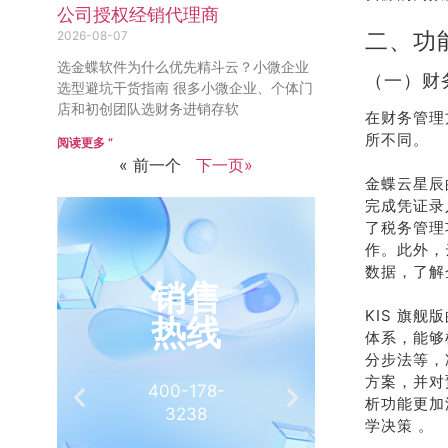
公司授权经销代理商
二、功
2026-08-07
选金蝶软件为什么优先精斗云？小微企业
（一）财
选型避坑干货指南 很多小微企业、个体门
店和初创团队选财务进销存软
在财务管理
所不同。
阅读更多 ”
« 前一个
下一页»
金蝶云星辰
完成凭证录
了税务管理
作。此外，
数据，了解
销售
推
KIS 旗
热线
有
体系，能够
分步法等，
方案，并对
400-178-
介绍客
析功能更加
3238
相
学决策 。