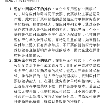
应收开票核销操作
暂估冲回模式下的操作
：当企业采用暂估冲回模式
时，财务应付单即等同于发票，发票模块主要起记录
作用。此时的开票核销指的是暂估应付单和财务应付
单的核销。操作路径为：在应付单列表中，通过业务
操作选项进入暂估应付核销界面。在此界面，企业可
进行暂估应付单和财务应付单的匹配核销，也可进行
暂估应付单的特殊核销。需特别注意的是，如果暂估
应付单上游关联有库存单据，不开票的暂估应付单特
殊核销会直接影响库存单据的成本，因此企业在操作
时务必谨慎确认。
业务应付模式下的操作
：在业务应付模式下，企业在
收到发票后下推生成采购发票，此时的开票核销是指
业务应付单和采购发票的核销，也称为开票向导式核
销。操作路径为：进入应付款管理模块，找到应付开
票核销功能入口。在进行业务应付单特殊核销时，若
上游是库存单据关联下推，同样会影响成本。若企业
确实无需开票，仅需扣减应付账款，且不减少成本，
可通过手工新增反方向金额的应付单，与原应付单进
行正负匹配核销，确保财务数据的准确性。