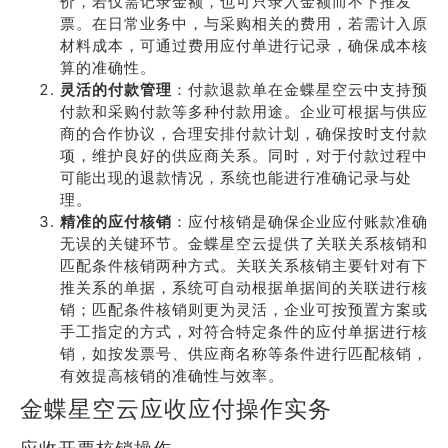
价，若仅需记录金额，也可只录入金额而不下推发
票。在日常业务中，与采购相关的费用，若需计入原
材料成本，可通过费用应付单进行记录，确保成本核
算的准确性。
灵活的付款管理
：付款退款单在金蝶星空云中支持预
付款和采购付款等多种付款用途。企业可根据与供应
商的合作协议，合理安排付款计划，确保按时支付款
项，维护良好的供应商关系。同时，对于付款过程中
可能出现的退款情况，系统也能进行准确记录与处
理。
精准的应付核销
：应付核销是确保企业应付账款准确
无误的关键环节。金蝶星空云提供了关联关系核销和
匹配条件核销两种方式。关联关系核销主要针对有下
推关系的单据，系统可自动根据单据间的关联进行核
销；匹配条件核销则更为灵活，企业可按预置方案或
手工指定的方式，对符合特定条件的应付单据进行核
销，如按发票号、供应商名称等条件进行匹配核销，
有效提高核销的准确性与效率。
金蝶星空云应收应付操作实务