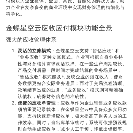
付模块为企业提供了全面、高效、智能化的解决方案，助
力企业在复杂多变的商业环境中实现财务管理的精细化与
科学化。
金蝶星空云应收应付模块功能全景
强大的应收管理体系
灵活的立账模式
：金蝶星空云支持 “暂估应收” 和
“业务应收” 两种立账模式。企业可根据自身业务特
性与财务核算需求灵活抉择。在一些生产周期较长、
产品交付后需一段时间才完成结算的业务场景中，
“暂估应收” 模式能及时反映企业的潜在收入，使财
务数据更贴合实际业务进展；而对于交易流程清晰、
款项结算迅速的业务，“业务应收” 模式则可精准确
认债权，确保财务信息的准确性。
便捷的应收单管理
：应收单作为企业销售业务应收款
项的重要记录载体，在金蝶星空云中具备众多实用功
能。支持快速新增应收单，极大提高了财务人员的工
作效率。同时，当出库单审核时，系统可依据预设规
则自动生成应收单，减少人工干预，降低出错概率。