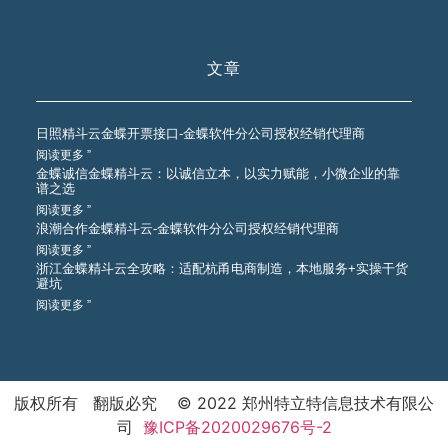
文章
日照精斗云金蝶开票接口-金蝶软件分公司授权经销代理商
阅读更多 ”
金蝶诚信金蝶精斗云：以诚信立本，以实力赋能，小微企业的靠
谱之选
阅读更多 ”
浪潮合作金蝶精斗云-金蝶软件分公司授权经销代理商
阅读更多 ”
浙江金蝶精斗云全攻略：适配杭甬电商制造，本地服务+实操干货
避坑
阅读更多 ”
版权所有 翻版必究 © 2022 郑州特立特信息技术有限公
司
豫ICP备2020029676号-2