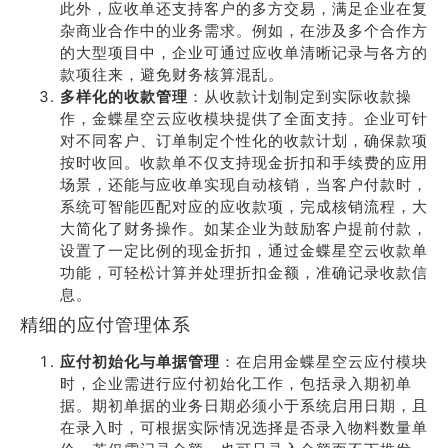
此外，应收单还支持客户的多方交易，满足企业在复
杂商业合作中的业务需求。例如，在涉及多个合作方
的大型项目中，企业可通过应收单清晰记录与各方的
款项往来，避免财务核算混乱。
多样化的收款管理
：从收款计划制定到实际收款操
作，金蝶星空云应收模块提供了全面支持。企业可针
对不同客户、订单制定个性化的收款计划，确保款项
按时收回。收款单不仅支持现金折扣和手续费的应用
场景，还能与应收单实现自动核销，当客户付款时，
系统可智能匹配对应的应收款项，完成核销流程，大
大简化了财务操作。如某企业为鼓励客户提前付款，
设置了一定比例的现金折扣，通过金蝶星空云收款单
功能，可轻松计算并处理折扣金额，准确记录收款信
息。
精细的应付管理体系
应付初始化与单据管理
：在启用金蝶星空云应付模块
时，企业需进行应付初始化工作，包括录入期初单
据。期初单据的业务日期必须小于系统启用日期，且
在录入时，可根据实际情况选择是否录入物料数量单