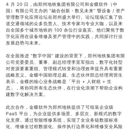
4 月 20 日，由郑州地铁集团有限公司和金蝶软件（中
国）有限公司主办的 “融合创新・数见未来” 暨设备 / 资产
管理数字化应用论坛在郑州盛大举行。论坛现场汇集了轨
道交通领域的众多负责人、技术专家与专业大咖，以及来
自全国多个城市地铁的 100 余位行业嘉宾。他们聚焦于数
字化应用在设备维修及资产管理中的实践，共同探讨行业
发展趋势与未来。
在全面推进 “数字中国” 建设的背景下，郑州地铁集团有限
公司党委委员、董事、副总经理李亚军指出，数字化转型
对资源要素重组、管理模式转变和治理效率提升具有重要
战略意义。金蝶中国助理总裁、生态伙伴部总经理周营生
表示，金蝶的核心业务战略是「平台 + 人财税 + 生
态」，将协同所有生态伙伴，在行业化浪潮下帮助企业构
建数字化解决方案。
此次合作，金蝶软件为郑州地铁提供了可组装企业级
PaaS 平台，为企业提供多场景、多层次、新模式的数字
化支撑。通过智能维修系统，实现了全业务链数据标准
化、维修全过程数据化、操作执行边界化和维修安全风险