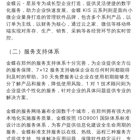
金蝶云・星辰专为成长型企业打造，提供灵活便捷的数字
化服务，助力企业快速发展。金蝶 KIS 云系列则是面向小
微企业量身打造的管理软件品牌，包含多个系列产品，以
订单为主线，以财务为核心，通过云之家、微信等移动终
端实现对库存、生产、销售、采购等各经营环节的实时管
控。
（二）服务支持体系
金蝶在郑州的服务支持体系十分完善，为企业提供全方位
的服务保障。7×12 服务支持确保企业在任何时间都能得
到及时的帮助。30 天免费服务让企业在使用初期能够充
分了解产品和服务，降低使用风险。1 对 1 技术顾问则为
企业提供个性化的服务，针对企业的具体问题提供专业的
解决方案。
金蝶的服务网络遍布全国数千个城市，在郑州拥有强大的
本地化实施服务质量。金蝶按照 ISO9001 国际体系标准
设计出的服务体系，为客户提供信息化建设全生命周期的
服务。金蝶标准支持服务以在线、热线、远程三种服务方
式提供支持，快速解决应用问题，保障软件稳定运行，专