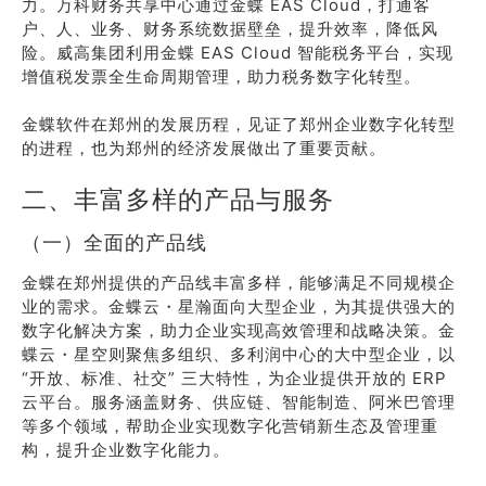
力。万科财务共享中心通过金蝶 EAS Cloud，打通客
户、人、业务、财务系统数据壁垒，提升效率，降低风
险。威高集团利用金蝶 EAS Cloud 智能税务平台，实现
增值税发票全生命周期管理，助力税务数字化转型。
金蝶软件在郑州的发展历程，见证了郑州企业数字化转型
的进程，也为郑州的经济发展做出了重要贡献。
二、丰富多样的产品与服务
（一）全面的产品线
金蝶在郑州提供的产品线丰富多样，能够满足不同规模企
业的需求。金蝶云・星瀚面向大型企业，为其提供强大的
数字化解决方案，助力企业实现高效管理和战略决策。金
蝶云・星空则聚焦多组织、多利润中心的大中型企业，以
“开放、标准、社交” 三大特性，为企业提供开放的 ERP
云平台。服务涵盖财务、供应链、智能制造、阿米巴管理
等多个领域，帮助企业实现数字化营销新生态及管理重
构，提升企业数字化能力。