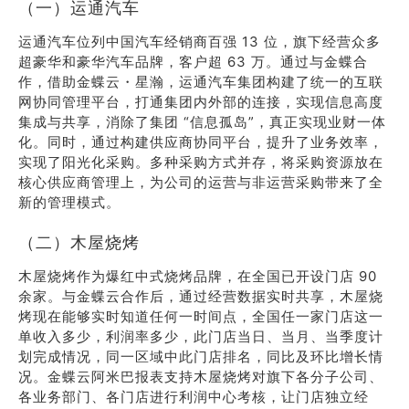
（一）运通汽车
运通汽车位列中国汽车经销商百强 13 位，旗下经营众多
超豪华和豪华汽车品牌，客户超 63 万。通过与金蝶合
作，借助金蝶云・星瀚，运通汽车集团构建了统一的互联
网协同管理平台，打通集团内外部的连接，实现信息高度
集成与共享，消除了集团 “信息孤岛”，真正实现业财一体
化。同时，通过构建供应商协同平台，提升了业务效率，
实现了阳光化采购。多种采购方式并存，将采购资源放在
核心供应商管理上，为公司的运营与非运营采购带来了全
新的管理模式。
（二）木屋烧烤
木屋烧烤作为爆红中式烧烤品牌，在全国已开设门店 90
余家。与金蝶云合作后，通过经营数据实时共享，木屋烧
烤现在能够实时知道任何一时间点，全国任一家门店这一
单收入多少，利润率多少，此门店当日、当月、当季度计
划完成情况，同一区域中此门店排名，同比及环比增长情
况。金蝶云阿米巴报表支持木屋烧烤对旗下各分子公司、
各业务部门、各门店进行利润中心考核，让门店独立经