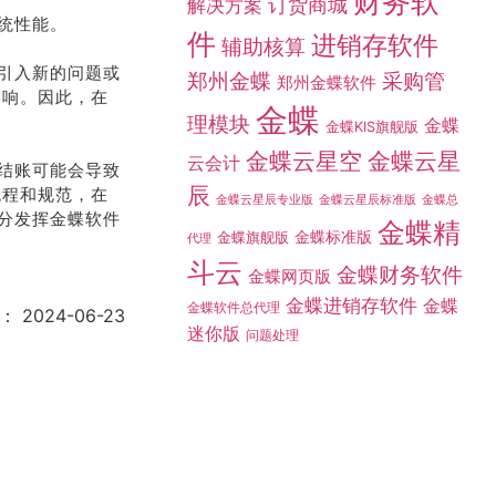
财务软
订货商城
解决方案
统性能。
件
进销存软件
辅助核算
引入新的问题或
采购管
郑州金蝶
郑州金蝶软件
影响。因此，在
金蝶
理模块
金蝶
金蝶KIS旗舰版
金蝶云星空
金蝶云星
云会计
结账可能会导致
辰
流程和规范，在
金蝶总
金蝶云星辰专业版
金蝶云星辰标准版
分发挥金蝶软件
金蝶精
金蝶标准版
金蝶旗舰版
代理
斗云
金蝶财务软件
金蝶网页版
金蝶进销存软件
金蝶
金蝶软件总代理
：
2024-06-23
迷你版
问题处理