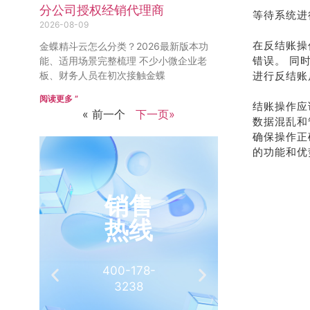
分公司授权经销代理商
等待系统进
2026-08-09
在反结账操
金蝶精斗云怎么分类？2026最新版本功
错误。 同
能、适用场景完整梳理 不少小微企业老
板、财务人员在初次接触金蝶
进行反结账
阅读更多 ”
结账操作应
« 前一个
下一页»
数据混乱和
确保操作正
的功能和优
销售
推
热线
有
400-178-
介绍客
3238
相