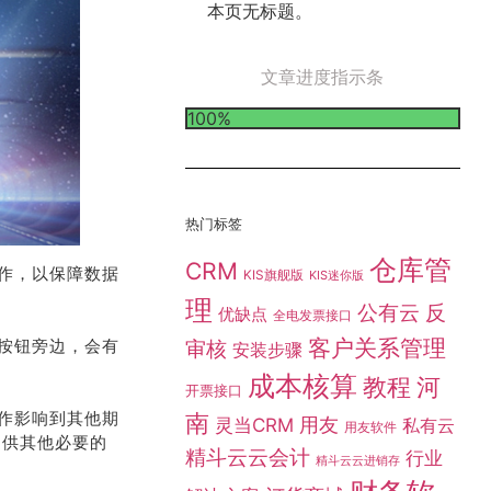
本页无标题。
文章进度指示条
100%
热门标签
仓库管
CRM
作，以保障数据
KIS旗舰版
KIS迷你版
理
公有云
反
优缺点
全电发票接口
客户关系管理
按钮旁边，会有
审核
安装步骤
成本核算
教程
河
开票接口
作影响到其他期
南
灵当CRM
用友
私有云
用友软件
提供其他必要的
精斗云云会计
行业
精斗云云进销存