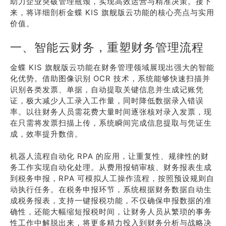
助力企业突破管理瓶颈，实现高效运营与精准决策。接下
来，将详细剖析金蝶 KIS 旗舰版云功能的核心亮点与实用
价值。
一、智能云财务，重塑财务管理流程
金蝶 KIS 旗舰版云功能在财务管理领域展现出强大的智能
化优势。借助图像识别 OCR 技术，系统能够快速扫描并
识别各类发票、单据，自动提取关键信息并生成记账凭
证，极大减少人工录入工作量，同时降低数据录入错误
率。以往财务人员需花费大量时间逐张核对录入发票，现
在只需将发票扫描上传，系统瞬间完成信息提取与凭证生
成，效率提升数倍。
机器人流程自动化 RPA 的应用，让重复性、规律性的财
务工作实现自动化处理。从费用报销审核、财务报表生成
到税务申报，RPA 可模拟人工操作流程，按照预设规则自
动执行任务。在税务申报环节，系统根据财务数据自动生
成税务报表，支持一键报税功能，不仅确保申报数据的准
确性，还能大幅缩短报税时间，让财务人员从繁琐的事务
性工作中解脱出来，将更多精力投入到财务分析与战略决