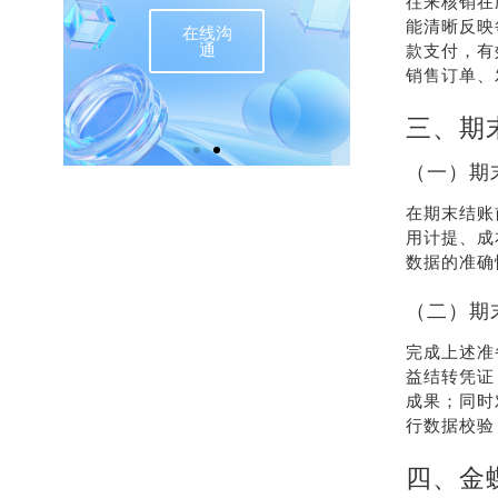
往来核销在
能清晰反映
在线沟
联
通
款支付，有
销售订单、
三、期
（一）期
在期末结账
用计提、成
数据的准确
（二）期
完成上述准
益结转凭证
成果；同时
行数据校验
四、金蝶