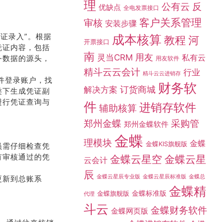
理
公有云
反
优缺点
全电发票接口
客户关系管理
审核
安装步骤
证录入”。根据
成本核算
教程
河
开票接口
凭证内容，包括
南
灵当CRM
用友
私有云
务数据的源头，
用友软件
精斗云云会计
行业
精斗云云进销存
软件登录账户，找
财务软
订货商城
解决方案
类下生成凭证副
进行凭证查询与
件
进销存软件
辅助核算
采购管
郑州金蝶
郑州金蝶软件
金蝶
理模块
金蝶
金蝶KIS旗舰版
员需仔细检查凭
有审核通过的凭
金蝶云星空
金蝶云星
云会计
辰
金蝶总
金蝶云星辰专业版
金蝶云星辰标准版
更新到总账系
金蝶精
。
金蝶标准版
金蝶旗舰版
代理
斗云
金蝶财务软件
金蝶网页版