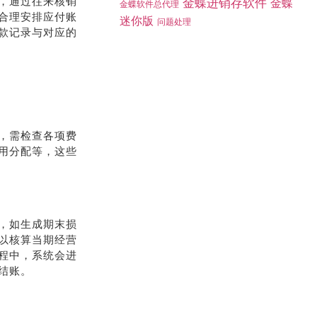
，通过往来核销
金蝶进销存软件
金蝶
金蝶软件总代理
合理安排应付账
迷你版
问题处理
款记录与对应的
，需检查各项费
用分配等，这些
，如生成期末损
以核算当期经营
程中，系统会进
结账。