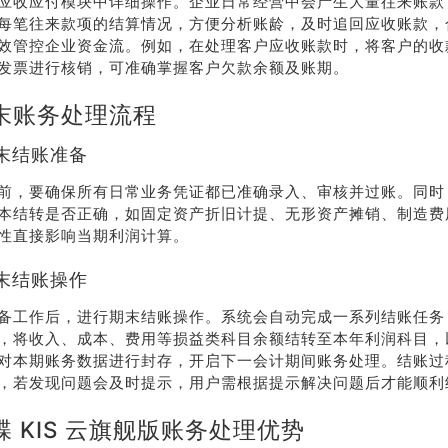
应收应付模块中详细操作。企业日常经营中会产生大量往来账款
每笔往来款项的结算情况，方便分析账龄，及时追回应收账款，
系我
在线沟
们
通
效管控企业资金流。例如，在处理客户应收账款时，将客户的收
发票进行核销，可准确掌握客户欠款余额及账期。
末账务处理流程
末结账准备
前，要确保所有日常业务凭证都已准确录入、审核并过账。同时
本结转是否正确，如固定资产折旧计提、无形资产摊销、制造费
性直接影响当期利润计算。
末结账操作
备工作后，进行期末结账操作。系统会自动完成一系列结账任务
，将收入、成本、费用等损益类科目余额结转至本年利润科目，
对本期账务数据进行封存，开启下一会计期间账务处理。结账过
，若发现问题会及时提示，用户需根据提示解决问题后才能顺利
 KIS 云旗舰版账务处理优势