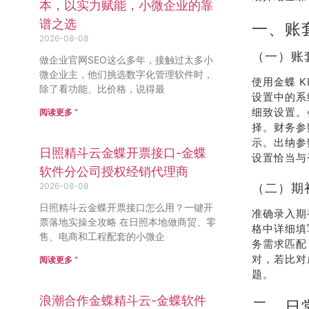
本，以实力赋能，小微企业的靠
谱之选
一、账
2026-08-08
（一）账
做企业官网SEO这么多年，接触过太多小
微企业主，他们挑选数字化管理软件时，
使用金蝶 
除了看功能、比价格，说得最
设置中的系
细致设置。
阅读更多 ”
择。财务参
示。出纳参
日照精斗云金蝶开票接口-金蝶
设置恰当与
软件分公司授权经销代理商
2026-08-08
（二）期
日照精斗云金蝶开票接口怎么用？一键开
准确录入期
票落地实操全攻略 在日照本地做商贸、零
格中详细填
售、电商和工程配套的小微企
务需求匹配
对，若比对
阅读更多 ”
题。
浪潮合作金蝶精斗云-金蝶软件
二、日