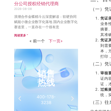
分公司授权经销代理商
（一）凭
2026-08-08
浪潮合作金蝶精斗云深度解读：软硬协同
凭证
赋能小微企业数字化落地 国内企业数字化
业务
赛道里，一直存在一个很有意
摘要
其准
阅读更多 ”
凭证
« 前一个
下一页»
到需
本，
打印
（二）凭
销售
推
审核
证内
热线
有
证，
过账
统，
400-178-
介绍客
（三）往
3238
相