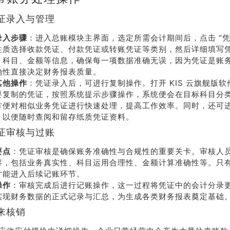
证录入与管理
录入步骤
：进入总账模块主界面，选定所需会计期间后，点击 “凭
性质选择收款凭证、付款凭证或转账凭证等类别，然后详细填写
、科目、金额等信息，确保每一项数据准确无误，因为凭证是账
确性直接决定财务报表质量。
其他操作
：凭证录入后，可进行复制操作。打开 KIS 云旗舰版
要复制的凭证，按照系统提示步骤操作，系统便会在目标科目分
方便对相似业务凭证进行快速处理，提高工作效率。同时，还可
，以便随时查阅和留存纸质凭证资料。
证审核与过账
荐
销售
要点
：凭证审核是确保账务准确性与合规性的重要关卡。审核人
容，包括业务真实性、科目运用合理性、金额计算准确性等。只
礼
热线
才能进入后续记账环节。
操作
：审核完成后进行记账操作，这一过程将凭证中的会计分录
实现财务数据的正式记录与汇总，为生成各类财务报表奠定基础
户豪礼
400-178-
来核销
送
3238