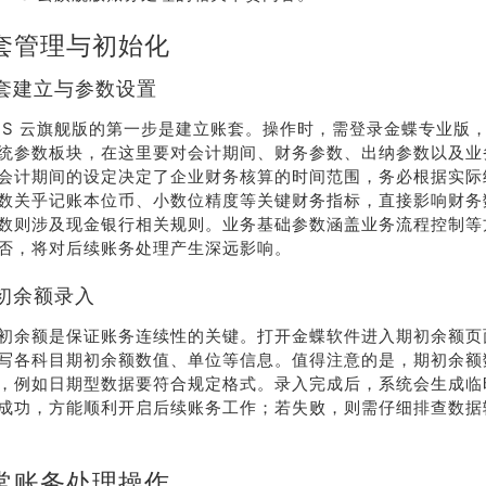
套管理与初始化
套建立与参数设置
KIS 云旗舰版的第一步是建立账套。操作时，需登录金蝶专业版
统参数板块，在这里要对会计期间、财务参数、出纳参数以及业
会计期间的设定决定了企业财务核算的时间范围，务必根据实际
数关乎记账本位币、小数位精度等关键财务指标，直接影响财务
数则涉及现金银行相关规则。业务基础参数涵盖业务流程控制等
否，将对后续账务处理产生深远影响。
初余额录入
初余额是保证账务连续性的关键。打开金蝶软件进入期初余额页
写各科目期初余额数值、单位等信息。值得注意的是，期初余额
，例如日期型数据要符合规定格式。录入完成后，系统会生成临
成功，方能顺利开启后续账务工作；若失败，则需仔细排查数据
常账务处理操作