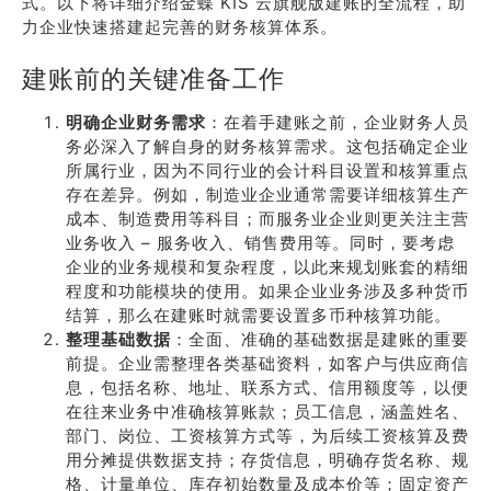
式。以下将详细介绍金蝶 KIS 云旗舰版建账的全流程，助
力企业快速搭建起完善的财务核算体系。
建账前的关键准备工作
明确企业财务需求
：在着手建账之前，企业财务人员
务必深入了解自身的财务核算需求。这包括确定企业
所属行业，因为不同行业的会计科目设置和核算重点
存在差异。例如，制造业企业通常需要详细核算生产
成本、制造费用等科目；而服务业企业则更关注主营
业务收入 – 服务收入、销售费用等。同时，要考虑
企业的业务规模和复杂程度，以此来规划账套的精细
程度和功能模块的使用。如果企业业务涉及多种货币
结算，那么在建账时就需要设置多币种核算功能。
整理基础数据
：全面、准确的基础数据是建账的重要
前提。企业需整理各类基础资料，如客户与供应商信
息，包括名称、地址、联系方式、信用额度等，以便
在往来业务中准确核算账款；员工信息，涵盖姓名、
部门、岗位、工资核算方式等，为后续工资核算及费
用分摊提供数据支持；存货信息，明确存货名称、规
格、计量单位、库存初始数量及成本价等；固定资产