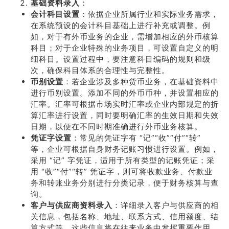
基础资料录入
：
会计科目设置
：依据企业所属行业和实际业务需求，
在系统预设的会计科目基础上进行补充或调整。例
如，对于有外币业务的企业，需增加相应的外币核算
科目；对于企业特殊的业务项目，可设置自定义的明
细科目。设置过程中，要注意科目编码的规则和级
次，确保科目体系的合理性与完整性。
币别设置
：若企业涉及多种货币业务，在基础资料中
进行币别设置。添加不同的外币币种，并设置相应的
汇率。汇率可根据市场实时汇率或企业内部规定的折
算汇率进行设置，同时要明确汇率的生效日期和失效
日期，以便在不同时期准确进行外币业务核算。
凭证字设置
：常见的凭证字有 “记”“收”“付”“转”
等，企业可根据自身财务记账习惯进行设置。例如，
采用 “记” 字凭证，适用于所有类型的记账凭证；采
用 “收”“付”“转” 凭证字，则可将收款业务、付款业
务和转账业务分别进行分类记录，便于财务核算与查
询。
客户与供应商资料录入
：详细录入客户与供应商的相
关信息，包括名称、地址、联系方式、信用额度、结
算方式等。这些信息将在往来业务中发挥重要作用，