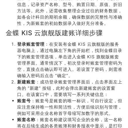
信息，记录资产名称、型号、购置日期、原值、折旧
方法等。此外，还需收集整理企业过往的财务数据，
如各会计科目的期初余额，确保数据的完整性与准确
性，为新账套的初始数据录入做好充分准备。
金蝶 KIS 云旗舰版建账详细步骤
登录账套管理
：在安装有金蝶 KIS 云旗舰版的服务
器电脑上，通过电脑左下角的开始栏，找到金蝶目录
下的账套管理选项，单击进入金蝶 KIS 旗舰版账套
管理界面。通常情况下，初次登录时账套管理密码为
空，直接点击确认即可进入。若设置了密码，则需准
确输入密码后点击 “确定”。
新建账套
：成功登录账套管理界面后，点击界面左上
角的 “新建” 按钮，此时会弹出新建账套的设置窗
口。在该窗口中，需要填写一系列关键信息：
账套号
：账套号是账套的唯一标识，可自行设定，但
应注意保持唯一性和简洁性，方便后续识别与管理，
例如可采用企业名称首字母缩写加数字的形式。
账套名称
：账套名称建议填写企业的全称，这一名称
将在后续生成的各类账簿和财务报表中显示，是打印