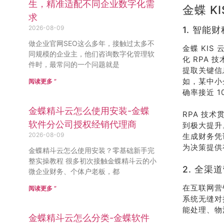
生，精准适配不同企业数字化需
金蝶 
求
2026-08-09
1. 智
做企业官网SEO这么多年，接触过太多不
金蝶 KI
同规模的企业主，他们咨询数字化管理软
化 RPA
件时，最常问的一个问题就是
提取关键信
如，某中小
阅读更多 ”
确率接近 1
金蝶精斗云怎么使用安装-金蝶
RPA 技
软件分公司授权经销代理商
到极大提升
2026-08-09
生成财务凭
为决策提供
金蝶精斗云怎么使用安装？零基础新手完
整实操教程 很多初次接触金蝶精斗云的小
2. 全
微企业财务、个体户老板，都
在互联网营
阅读更多 ”
系统无缝对
能处理、物
金蝶精斗云怎么分类-金蝶软件