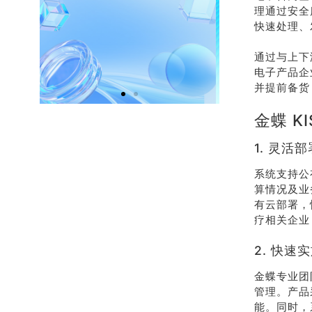
理通过安全
有礼
热
快速处理、
通过与上下
介绍客户豪礼
400-
电子产品企
相送
32
并提前备货
金蝶 
联系我
在
们
1. 灵
系统支持公
算情况及业
有云部署，
疗相关企业
2. 快
金蝶专业团
管理。产品
能。同时，