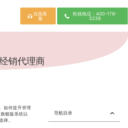
在线客
热线电话：400-178-
服
3238
权经销代理商
。如何提升管理
导航目录
云旗舰版系统以
选择。