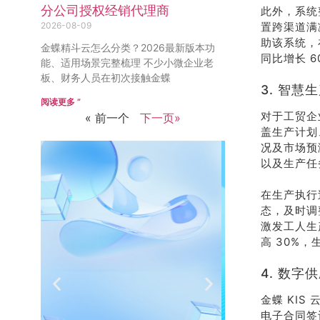
分公司授权经销代理商
此外，系统
2026-08-09
置跨渠道满
助该系统，
金蝶精斗云怎么分类？2026最新版本功
同比增长 6
能、适用场景完整梳理 不少小微企业老
板、财务人员在初次接触金蝶
3. 智
阅读更多 ”
对于工贸企
« 前一个
下一页»
盖生产计划
况及市场预
以及生产任
在生产执行
态，及时调
激发工人生
高 30%，
4. 数
金蝶 KI
推荐
销
电子合同签