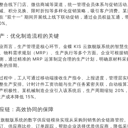
整合线下门店、微信商城等渠道，统一管理会员体系与促销活动
减、积分兑换、限时折扣等多样化促销策略，吸引客户消费。某
在 “双十一” 期间开展线上线下联动促销，通过会员权益互通，
0%。
慧生产：优化制造流程的关键
业而言，生产管理是核心环节。金蝶 KIS 云旗舰版系统的智慧
、物料需求规划（MRP）、生产执行等多个方面。企业可根据
测，通过精准的 MRP 运算制定合理的生产计划，明确原材料
务的排期。
过程中，工人可通过移动端接收生产指令、上报进度，管理层实
整生产安排。计时计件工资功能与生产任务紧密关联，自动核算
产积极性。某机械制造企业引入该系统后，生产周期缩短 20%
生产成本降低 15%。
字供应链：高效协同的保障
S 云旗舰版系统的数字供应链模块实现从采购到销售的全链路管控
售
订、供应商比价、订单跟踪，帮助企业选择优质供应商，降低采