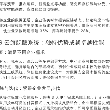
库存预警、批次追踪、智能盘点等功能，避免库存积压与缺货。
线
发货智能调度、应收账款自动提醒。
游企业的数据互通，企业能实时掌握供应链动态，快速响应市场
178-
业利用该模块与主要供应商建立紧密协同关系，供应商可实时查
38
，使企业采购周期缩短 35%，库存周转率提升 28%。
KIS 云旗舰版系统：独特优势成就卓越性能
线沟
通
活部署：满足不同企业需求
有云、私有云、混合云等多种部署方式。中小企业可根据自身数
务特点，选择最适合的部署模式。初创企业或对成本较为敏感的
快速上线系统，降低信息化建设成本；对数据安全要求极高的企
，则可采用私有云部署，确保数据自主可控。
速实施与迭代：紧跟企业发展步伐
队提供标准化实施服务，最快 3 天即可完成系统上线，让企业
采用按年订阅的付费模式，支持模块灵活组合，企业可根据发展
系统自动升级迭代，企业无需承担维护成本，即可享受最新功能