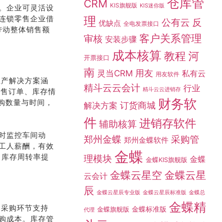
仓库管
CRM
KIS旗舰版
KIS迷你版
。企业可灵活设
连锁零售企业借
理
公有云
反
优缺点
全电发票接口
带动整体销售额
客户关系管理
审核
安装步骤
成本核算
教程
河
开票接口
南
灵当CRM
用友
私有云
用友软件
生产解决方案涵
精斗云云会计
行业
精斗云云进销存
销售订单、库存情
财务软
采购数量与时间，
订货商城
解决方案
件
进销存软件
辅助核算
时监控车间动
采购管
郑州金蝶
郑州金蝶软件
工人薪酬，有效
金蝶
，库存周转率提
理模块
金蝶
金蝶KIS旗舰版
金蝶云星空
金蝶云星
云会计
辰
金蝶总
金蝶云星辰专业版
金蝶云星辰标准版
金蝶精
。采购环节支持
金蝶标准版
金蝶旗舰版
代理
购成本。库存管