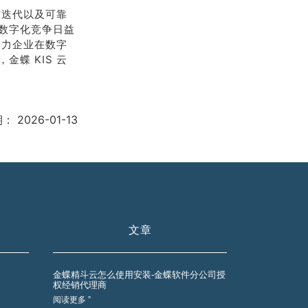
与迭代以及可靠
数字化竞争日益
助力企业在数字
蝶 KIS 云
期：
2026-01-13
文章
金蝶精斗云怎么使用安装-金蝶软件分公司授
权经销代理商
阅读更多 ”