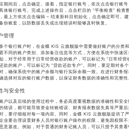
应期间后，点击确定。接着，指定银行账号，依次点击银行账号 – 
具体银行账号。完成上述操作后，点击栏目的 “平衡检查” 检查
，最上方依次点击编辑 – 结束新科目初始化，点击确定即可。
备份账套，以防数据丢失或出现错误时能够及时恢复。
户管理
多个银行账户时，在金蝶 KIS 云旗舰版中需要做好账户的分类
置不同的账户类别、添加备注信息等方式，方便在系统中快速区
如，对于经常用于日常经营收款的账户，可以标记为 “日常经营
还款的账户，可以标记为 “贷款还款专户”。同时，要定期对各
对，确保系统中的账户余额与银行实际余额一致。在进行财务报
确选择对应的银行账户数据，以保证财务数据的准确性和完整性
性与安全性
账户以及后续的使用过程中，务必高度重视数据的准确性和安全
的错误，都可能导致资金转账错误、财务报表数据失真等严重后
时，要仔细核对每一项内容。同时，金蝶 KIS 云旗舰版提供了
企业要合理设置财务人员对银行账户操作的权限，避免因权限不
恶意篡改。例如，对于普通的财务记账人员，可以只授予其查看