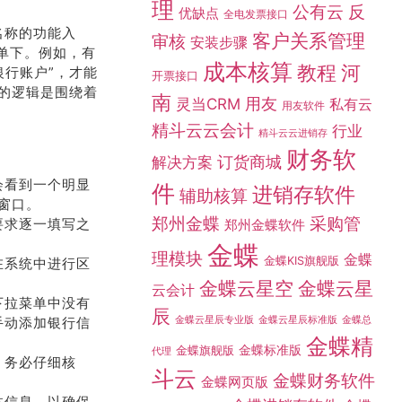
理
公有云
反
优缺点
全电发票接口
名称的功能入
客户关系管理
审核
安装步骤
菜单下。例如，有
成本核算
教程
河
“银行账户”，才能
开票接口
的逻辑是围绕着
南
灵当CRM
用友
私有云
用友软件
精斗云云会计
行业
精斗云云进销存
财务软
订货商城
解决方案
会看到一个明显
件
进销存软件
辅助核算
入窗口。
采购管
郑州金蝶
要求逐一填写之
郑州金蝶软件
金蝶
理模块
金蝶
金蝶KIS旗舰版
在系统中进行区
金蝶云星空
金蝶云星
云会计
下拉菜单中没有
辰
金蝶总
手动添加银行信
金蝶云星辰专业版
金蝶云星辰标准版
金蝶精
金蝶标准版
金蝶旗舰版
代理
，务必仔细核
斗云
金蝶财务软件
金蝶网页版
体信息，以确保