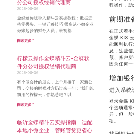
分公司授权经销代理商
程操作，助
2026-08-06
前期准
金蝶迷你版导入精斗云实操教程：数据迁
移零丢失、一键迁移技巧 很多从小微企业
做账起步的财务人员，最初都
在正式着手
金蝶 KI
阅读更多 ”
能顺利执行
息，这些信
额、账户所
柠檬云操作金蝶精斗云-金蝶软
因为任何一
件分公司授权经销代理商
2026-08-06
增加银
有个做会计的朋友，上个月接了一家新公
司，交接的时候对方扔过来一句：“我们以
进入系统
前用的柠檬云，你熟悉吧？以
登录金蝶 
阅读更多 ”
个选项通常
异，但一般
项。
临沂金蝶精斗云实操指南：适配
本地小微企业，管账管货更省心
找到银行