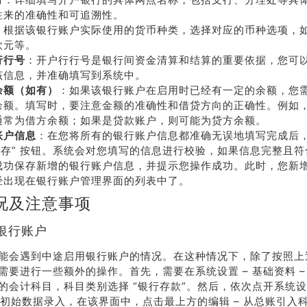
系我
在线沟
们
通
往来的准确性和可追溯性。
：根据该银行账户实际使用的货币种类，选择对应的币种选项，
欧元等。
行行号
：开户行行号是银行间资金清算和结算的重要依据，您可
该信息，并准确填写到系统中。
余额（如有）
：如果该银行账户在启用时已经有一定的余额，您
余额。填写时，要注意金额的准确性和借贷方向的正确性。例如
通常为借方余额；如果是贷款账户，则可能为贷方余额。
账户信息
：在您将所有的银行账户信息都准确无误地填写完成后
“保存” 按钮。系统会对您填写的信息进行校验，如果信息完整且
成功保存新增的银行账户信息，并提示您操作成功。此时，您新
经出现在银行账户管理界面的列表中了。
况及注意事项
银行账户
能会遇到中途启用银行账户的情况。在这种情况下，除了按照上
需要进行一些额外的操作。首先，需要在系统设置 – 基础资料 –
的会计科目，科目类别选择 “银行存款”。然后，依次点开系统设置 
– 初始数据录入，在该界面中，点击最上方的编辑 – 从总账引入