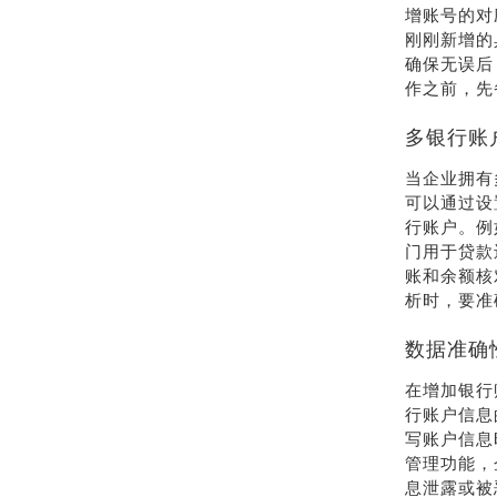
增账号的对
刚刚新增的
确保无误后
作之前，先
多银行账
当企业拥有
可以通过设
行账户。例
门用于贷款
账和余额核
析时，要准
数据准确
在增加银行
行账户信息
写账户信息
管理功能，
息泄露或被