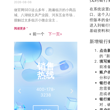
2026-08-06
在系统设置
做官网SEO这么多年，跑遍临沂的小商品
口。这个入口
城、八湖镇文具产业园、河东五金市场，
些版本的金蝶
接触过太多临沂小微企业主，
进入到银行
阅读更多 ”
基础资料和
« 前一个
下一页»
新增银行
点击
的 
填写
销售
推
前准
热线
账户
有
分和
银行
您需
400-178-
介绍客
息或
3238
相
银行
对，
开户