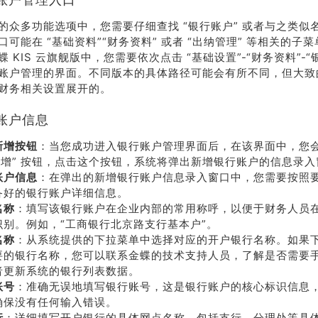
的众多功能选项中，您需要仔细查找 “银行账户” 或者与之类似
可能在 “基础资料”“财务资料” 或者 “出纳管理” 等相关的子
 KIS 云旗舰版中，您需要依次点击 “基础设置”-“财务资料”-
账户管理的界面。不同版本的具体路径可能会有所不同，但大致
财务相关设置展开的。
账户信息
新增按钮
：当您成功进入银行账户管理界面后，在该界面中，您
“新增” 按钮，点击这个按钮，系统将弹出新增银行账户的信息录
账户信息
：在弹出的新增银行账户信息录入窗口中，您需要按照
荐
销售
备好的银行账户详细信息。
名称
礼
：填写该银行账户在企业内部的常用称呼，以便于财务人员
热线
识别。例如，“工商银行北京路支行基本户”。
名称
：从系统提供的下拉菜单中选择对应的开户银行名称。如果
要的银行名称，您可以联系金蝶的技术支持人员，了解是否需要
户豪礼
400-178-
者更新系统的银行列表数据。
送
3238
账号
：准确无误地填写银行账号，这是银行账户的核心标识信息
确保没有任何输入错误。
行
：详细填写开户银行的具体网点名称，包括支行、分理处等具