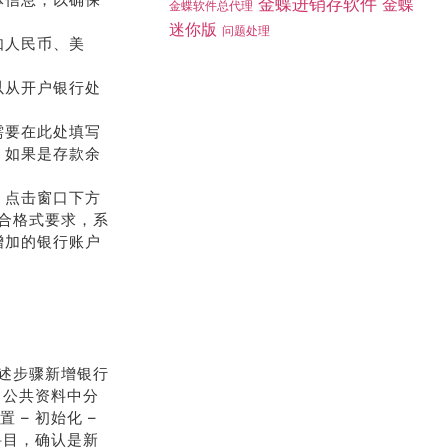
金蝶进销存软件
金蝶
金蝶软件总代理
迷你版
问题处理
如人民币、美
以从开户银行处
需要在此处填写
，如果是存款余
，点击窗口下方
符合格式要求，系
增加的银行账户
述步骤新增银行
 公共资料中分
– 初始化 –
科目，确认是新