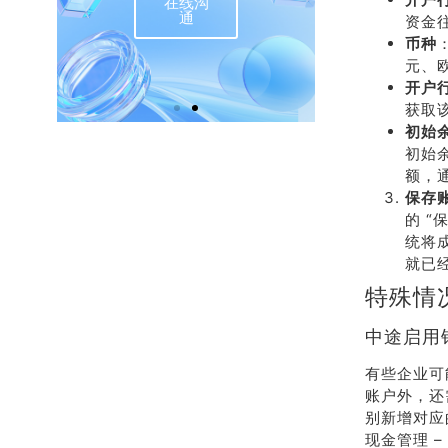
在线沟
联
通
资金
币种
元、
开户
获取
初始
初始
额，
保存
的 
统将
就已
特殊情
中途启用
有些企业可
账户外，还
别新增对应
现金管理 