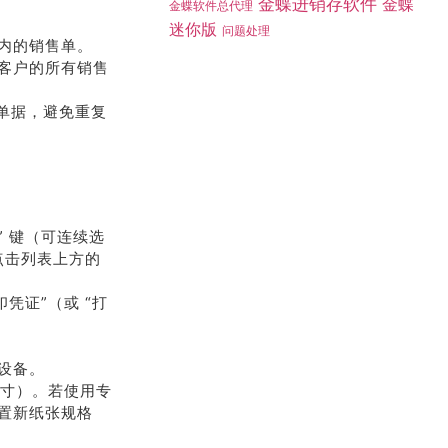
金蝶进销存软件
金蝶
金蝶软件总代理
迷你版
问题处理
段内的销售单。
该客户的所有销售
的单据，避免重复
t” 键（可连续选
点击列表上方的
凭证”（或 “打
机设备。
尺寸）。若使用专
设置新纸张规格