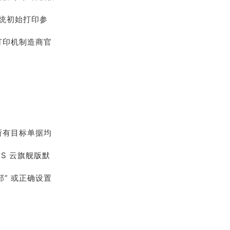
系统初始打印参
打印机制造商官
所有目标单据均
IS 云旗舰版默
。
部” 或正确设置