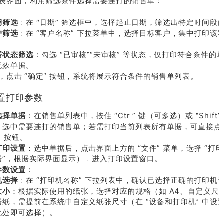
表界面，利用筛选条件选择需要连打的销售单：
系我
在线沟
们
通
期筛选
：在 “日期” 筛选框中，选择起止日期，筛选出特定时间
户筛选
：在 “客户名称” 下拉菜单中，选择目标客户，集中打印
据状态筛选
：勾选 “已审核”“未审核” 等状态，仅打印符合条件
无效单据。
，点击 “确定” 按钮，系统将展示符合条件的销售单列表。
置打印参数
选择单据
：在销售单列表中，按住 “Ctrl” 键（可多选）或 “Shif
，选中需要连打的销售单；若需打印当前列表所有单据，可直接
” 按钮。
打印设置
：选中单据后，点击界面上方的 “文件” 菜单，选择 “打印
据”，根据实际界面显示），进入打印设置窗口。
参数设置
：
机选择
：在 “打印机名称” 下拉列表中，确认已选择正确的打印
大小
：根据实际使用的纸张，选择对应的规格（如 A4、自定义
据纸，需提前在系统中自定义纸张尺寸（在 “设备和打印机” 中
此处即可选择）。