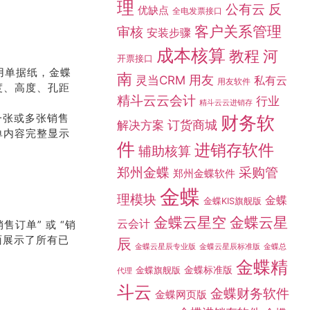
理
公有云
反
优缺点
全电发票接口
客户关系管理
审核
安装步骤
成本核算
教程
河
开票接口
用单据纸，金蝶
南
灵当CRM
用友
私有云
用友软件
度、高度、孔距
精斗云云会计
行业
精斗云云进销存
一张或多张销售
财务软
订货商城
解决方案
单内容完整显示
件
进销存软件
辅助核算
采购管
郑州金蝶
郑州金蝶软件
金蝶
理模块
金蝶
金蝶KIS旗舰版
金蝶云星空
金蝶云星
云会计
售订单” 或 “销
面展示了所有已
辰
金蝶总
金蝶云星辰专业版
金蝶云星辰标准版
金蝶精
金蝶标准版
金蝶旗舰版
代理
斗云
金蝶财务软件
金蝶网页版