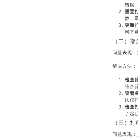
错误
重置
数，
更新
网下
（二）部
问题表现：
解决方法：
检查
符合
查看
认仅
检查
了起
（三）打
问题表现：