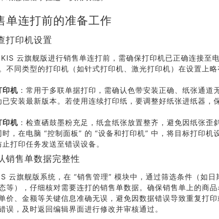
售单连打前的准备工作
查打印机设置
 KIS 云旗舰版进行销售单连打前，需确保打印机已正确连接至
。不同类型的打印机（如针式打印机、激光打印机）在设置上略
打印机
：常用于多联单据打印，需确认色带安装正确、纸张通道
动已安装最新版本。若使用连续打印纸，要调整好纸张进纸器，
打印机
：检查硒鼓墨粉充足，纸盒纸张放置整齐，避免因纸张歪
时，在电脑 “控制面板” 的 “设备和打印机” 中，将目标打印
防止打印任务发送至错误设备。
认销售单数据完整性
KIS 云旗舰版系统，在 “销售管理” 模块中，通过筛选条件（如
态等），仔细核对需要连打的销售单数据。确保销售单上的商品
单价、金额等关键信息准确无误，避免因数据错误导致重复打印
错误，及时返回编辑界面进行修改并审核通过。