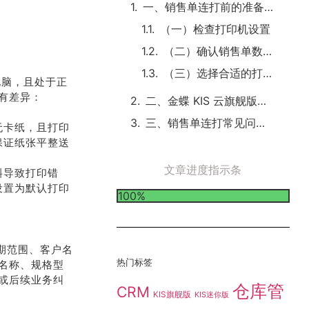
一、销售单连打前的准备工作
（一）检查打印机设置
（二）确认销售单数据完整性
（三）选择合适的打印纸张
电脑，且处于正
有差异：
二、金蝶 KIS 云旗舰版销售单连打操作步骤
三、销售单连打常见问题及解决方法
无卡纸，且打印
保证纸张平整送
文章进度指示条
斜导致打印错
机设置为默认打印
100%
日期范围、客户名
热门标签
名称、规格型
或后续业务纠
仓库管
CRM
KIS旗舰版
KIS迷你版