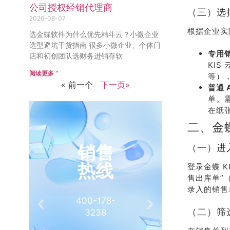
公司授权经销代理商
（三）选
2026-08-07
根据企业实
选金蝶软件为什么优先精斗云？小微企业
选型避坑干货指南 很多小微企业、个体门
专用
店和初创团队选财务进销存软
KI
阅读更多 ”
等）
« 前一个
下一页»
普通 
单。
在纸
二、金
销售
推
（一）进
热线
有
登录金蝶 K
售出库单”
录入的销售
400-178-
介绍客
（二）筛
3238
相