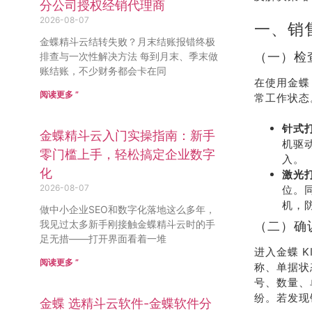
分公司授权经销代理商
2026-08-07
一、销
金蝶精斗云结转失败？月末结账报错终极
（一）检
排查与一次性解决方法 每到月末、季末做
账结账，不少财务都会卡在同
在使用金蝶
阅读更多 ”
常工作状态
针式
金蝶精斗云入门实操指南：新手
机驱
零门槛上手，轻松搞定企业数字
入。
化
激光
2026-08-07
位。同
机，
做中小企业SEO和数字化落地这么多年，
我见过太多新手刚接触金蝶精斗云时的手
（二）确
足无措——打开界面看着一堆
进入金蝶 
阅读更多 ”
称、单据状
号、数量、
纷。若发现
金蝶 选精斗云软件-金蝶软件分