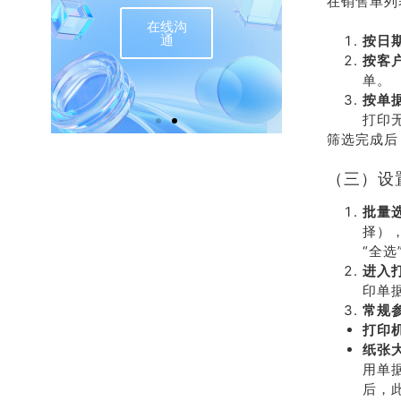
在销售单列
在线沟
联
通
按日
按客
单。
按单
打印
筛选完成后
（三）设
批量
择）
“全选
进入
印单
常规
打印
纸张
用单
后，