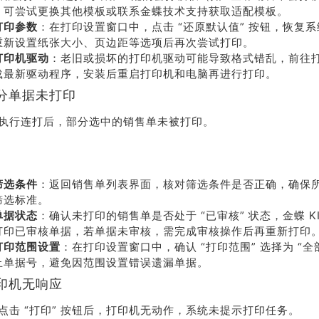
，可尝试更换其他模板或联系金蝶技术支持获取适配模板。
打印参数
：在打印设置窗口中，点击 “还原默认值” 按钮，恢复
重新设置纸张大小、页边距等选项后再次尝试打印。
打印机驱动
：老旧或损坏的打印机驱动可能导致格式错乱，前往
载最新驱动程序，安装后重启打印机和电脑再进行打印。
分单据未打印
执行连打后，部分选中的销售单未被打印。
筛选条件
：返回销售单列表界面，核对筛选条件是否正确，确保
筛选标准。
单据状态
：确认未打印的销售单是否处于 “已审核” 状态，金蝶 K
打印已审核单据，若单据未审核，需完成审核操作后再重新打印
打印范围设置
：在打印设置窗口中，确认 “打印范围” 选择为 “全
止单据号，避免因范围设置错误遗漏单据。
印机无响应
点击 “打印” 按钮后，打印机无动作，系统未提示打印任务。