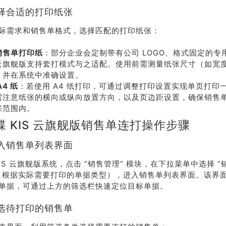
择合适的打印纸张
际需求和销售单格式，选择匹配的打印纸张：
销售单打印纸
：部分企业会定制带有公司 LOGO、格式固定的专
S 云旗舰版支持套打模式与之适配。使用前需测量纸张尺寸（如宽
，并在系统中准确设置。
A4 纸
：若使用 A4 纸打印，可通过调整打印设置实现单页打印
需注意纸张的横向或纵向放置方向，以及页边距设置，确保销售
张范围内。
蝶 KIS 云旗舰版销售单连打操作步骤
荐
销售
入销售单列表界面
礼
热线
IS 云旗舰版系统，点击 “销售管理” 模块，在下拉菜单中选择 “销
（根据实际需要打印的单据类型），进入销售单列表界面。该界
单据，可通过上方的筛选栏快速定位目标单据。
户豪礼
400-178-
选待打印的销售单
送
3238