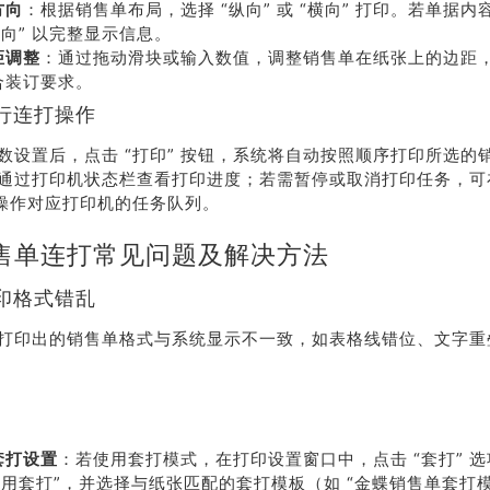
方向
：根据销售单布局，选择 “纵向” 或 “横向” 打印。若单据
横向” 以完整显示信息。
距调整
：通过拖动滑块或输入数值，调整销售单在纸张上的边距
合装订要求。
行连打操作
数设置后，点击 “打印” 按钮，系统将自动按照顺序打印所选的
通过打印机状态栏查看打印进度；若需暂停或取消打印任务，可在
中操作对应打印机的任务队列。
售单连打常见问题及解决方法
印格式错乱
打印出的销售单格式与系统显示不一致，如表格线错位、文字重
套打设置
：若使用套打模式，在打印设置窗口中，点击 “套打” 
“使用套打”，并选择与纸张匹配的套打模板（如 “金蝶销售单套打