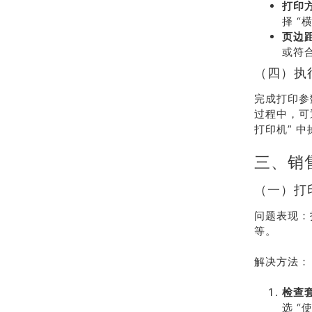
打印
择 “
页边
或符
（四）执
完成打印参
过程中，可
打印机” 
三、销
（一）打
问题表现：
等。
解决方法：
检查
选 