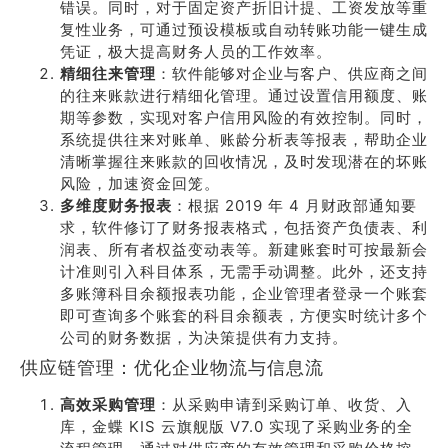
错误。同时，对于固定资产折旧计提、工资发放等重
复性业务，可通过预设模板或自动转账功能一键生成
凭证，极大提高财务人员的工作效率。
精细往来管理
：软件能够对企业与客户、供应商之间
的往来账款进行精细化管理。通过设置信用额度、账
期等参数，实现对客户信用风险的有效控制。同时，
系统提供往来对账单、账龄分析表等报表，帮助企业
清晰掌握往来账款的回收情况，及时发现潜在的坏账
风险，加速资金回笼。
多维度财务报表
：根据 2019 年 4 月财政部通知要
求，软件修订了财务报表格式，包括资产负债表、利
润表、所有者权益变动表等。新建账套时可按最新会
计准则引入科目体系，无需手动调整。此外，还支持
多账簿科目余额报表功能，企业管理者登录一个账套
即可查询多个账套的科目余额表，方便实时统计多个
公司的财务数据，为决策提供有力支持。
供应链管理：优化企业物流与信息流
高效采购管理
：从采购申请到采购订单、收货、入
库，金蝶 KIS 云旗舰版 V7.0 实现了采购业务的全