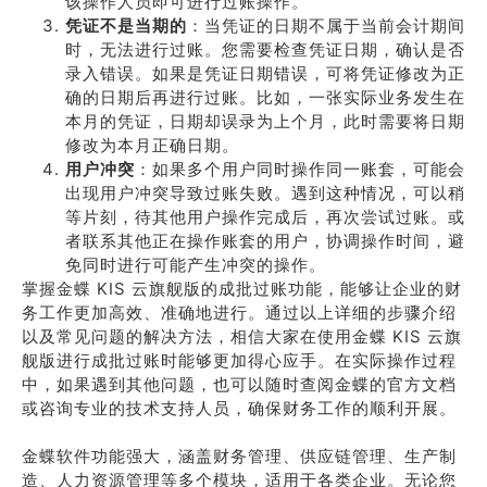
该操作人员即可进行过账操作。
凭证不是当期的
：当凭证的日期不属于当前会计期间
时，无法进行过账。您需要检查凭证日期，确认是否
录入错误。如果是凭证日期错误，可将凭证修改为正
确的日期后再进行过账。比如，一张实际业务发生在
本月的凭证，日期却误录为上个月，此时需要将日期
修改为本月正确日期。
用户冲突
：如果多个用户同时操作同一账套，可能会
出现用户冲突导致过账失败。遇到这种情况，可以稍
等片刻，待其他用户操作完成后，再次尝试过账。或
者联系其他正在操作账套的用户，协调操作时间，避
免同时进行可能产生冲突的操作。
掌握金蝶 KIS 云旗舰版的成批过账功能，能够让企业的财
务工作更加高效、准确地进行。通过以上详细的步骤介绍
以及常见问题的解决方法，相信大家在使用金蝶 KIS 云旗
舰版进行成批过账时能够更加得心应手。在实际操作过程
中，如果遇到其他问题，也可以随时查阅金蝶的官方文档
或咨询专业的技术支持人员，确保财务工作的顺利开展。
金蝶软件功能强大，涵盖财务管理、供应链管理、生产制
造、人力资源管理等多个模块，适用于各类企业。无论您