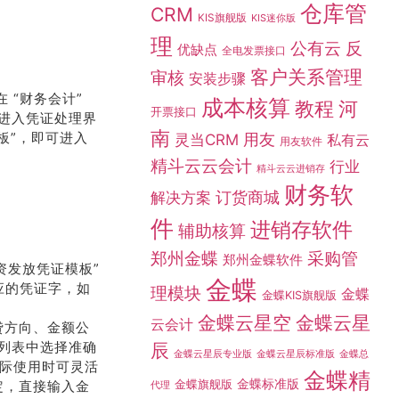
仓库管
CRM
KIS旗舰版
KIS迷你版
理
公有云
反
优缺点
全电发票接口
客户关系管理
审核
安装步骤
成本核算
教程
河
 “财务会计”
开票接口
击进入凭证处理界
南
灵当CRM
用友
私有云
用友软件
板”，即可进入
精斗云云会计
行业
精斗云云进销存
财务软
订货商城
解决方案
件
进销存软件
辅助核算
采购管
郑州金蝶
郑州金蝶软件
资发放凭证模板”
金蝶
理模块
金蝶
应的凭证字，如
金蝶KIS旗舰版
金蝶云星空
金蝶云星
云会计
贷方向、金额公
辰
目列表中选择准确
金蝶总
金蝶云星辰专业版
金蝶云星辰标准版
在实际使用时可灵活
金蝶精
金蝶标准版
金蝶旗舰版
代理
定，直接输入金