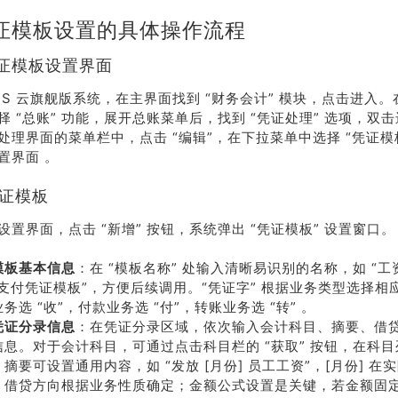
证模板设置的具体操作流程
凭证模板设置界面
IS 云旗舰版系统，在主界面找到 “财务会计” 模块，点击进入。在
择 “总账” 功能，展开总账菜单后，找到 “凭证处理” 选项，双
处理界面的菜单栏中，点击 “编辑”，在下拉菜单中选择 “凭证模
置界面 。
凭证模板
设置界面，点击 “新增” 按钮，系统弹出 “凭证模板” 设置窗口。
荐
销售
模板基本信息
：在 “模板名称” 处输入清晰易识别的名称，如 “工
礼
热线
金支付凭证模板”，方便后续调用。“凭证字” 根据业务类型选择相
务选 “收”，付款业务选 “付”，转账业务选 “转” 。
凭证分录信息
：在凭证分录区域，依次输入会计科目、摘要、借
信息。对于会计科目，可通过点击科目栏的 “获取” 按钮，在科
户豪礼
400-178-
摘要可设置通用内容，如 “发放 [月份] 员工工资”，[月份] 
送
3238
；借贷方向根据业务性质确定；金额公式设置是关键，若金额固