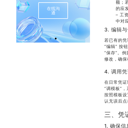
额；
在线沟
的应
联
通
– 工
中对
3. 编辑
若已有的凭
“编辑” 
“保存”。
修改，确保
4. 调用
在日常凭证
“调模板”
按照模板设
认无误后点
三、凭
1. 确保