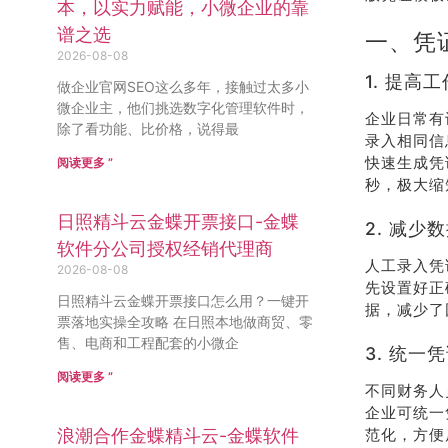
本，以实力赋能，小微企业的靠
谱之选
一、凭
2026-08-08
1. 提高
做企业官网SEO这么多年，接触过太多小
微企业主，他们挑选数字化管理软件时，
企业日常有
除了看功能、比价格，说得最
录入相同信
快速生成凭
阅读更多 ”
秒，极大缩
日照精斗云金蝶开票接口-金蝶
2. 减少
软件分公司授权经销代理商
人工录入凭
2026-08-08
先设置好正
日照精斗云金蝶开票接口怎么用？一键开
据，减少了
票落地实操全攻略 在日照本地做商贸、零
售、电商和工程配套的小微企
3. 统一
阅读更多 ”
不同财务人
企业可统一
浪潮合作金蝶精斗云-金蝶软件
范化，方便