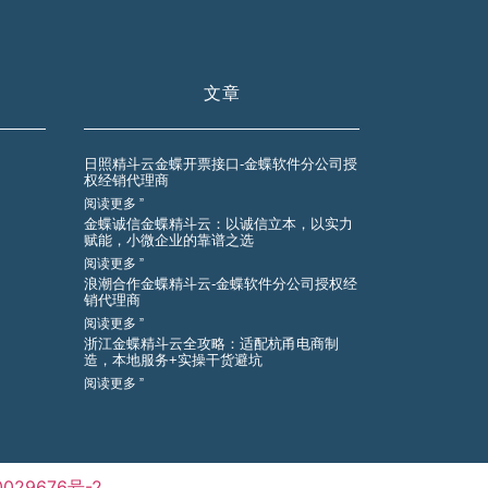
文章
日照精斗云金蝶开票接口-金蝶软件分公司授
权经销代理商
阅读更多 ”
金蝶诚信金蝶精斗云：以诚信立本，以实力
赋能，小微企业的靠谱之选
阅读更多 ”
浪潮合作金蝶精斗云-金蝶软件分公司授权经
销代理商
阅读更多 ”
浙江金蝶精斗云全攻略：适配杭甬电商制
造，本地服务+实操干货避坑
阅读更多 ”
029676号-2