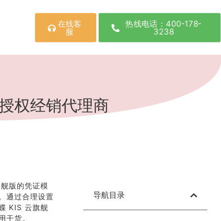
在线客
热线电话：400-178-
服
3238
司授权经销代理商
旗舰版的凭证模
导航目录
。通过合理设置
KIS 云旗舰
用干货。