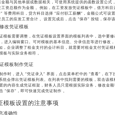
若金额与其他单据或数据相关，可使用系统提供的函数设置公式
发工资总额作为金额 。例如，在工资发放凭证模板中，借方科目选
系我
在线沟
们
通
资” 等费用科目，贷方科目选择 “应付职工薪酬”，金额公式可设
应员工的应发工资合计 。设置完成后，点击 “保存” 按钮，保存该
与修改凭证模板
证模板需要调整，在凭证模板设置界面的模板列表中，选中要修
按钮，进入编辑窗口。可对模板的基本信息、分录信息等进行修改
例如，企业调整了租金支付的会计科目，就需要对租金支付凭证模
模板与实际业务相符 。
凭证模板制作凭证
制作时，进入 “凭证录入” 界面，点击菜单栏中的 “查看”，在
，系统会弹出凭证模板列表。在列表中找到需要的模板，双击该模
置的内容生成凭证框架，财务人员只需根据实际业务，修改金额
击 “保存”，即可快速完成凭证制作 。
证模板设置的注意事项
信息准确性