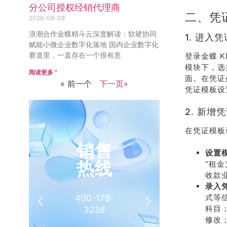
分公司授权经销代理商
二、凭
2026-08-08
浪潮合作金蝶精斗云深度解读：软硬协同
1. 进入
赋能小微企业数字化落地 国内企业数字化
赛道里，一直存在一个很有意
登录金蝶 K
模块下，选
阅读更多 ”
面。在凭证
« 前一个
下一页»
凭证模板设
2. 新增
在凭证模板
销售
推
设置
热线
有
“租
收款业
录入
式等
400-178-
介绍客
科目；
3238
相
修改