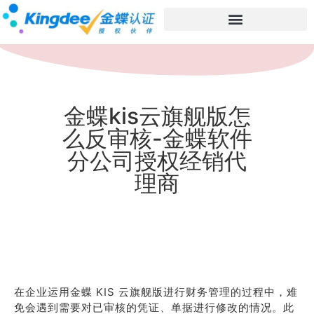
金蝶kis云旗舰版怎
么反审核-金蝶软件
分公司授权经销代
理商
在企业运用金蝶 KIS 云旗舰版进行财务管理的过程中，难
免会遇到需要对已审核的凭证、单据进行修改的情况。此