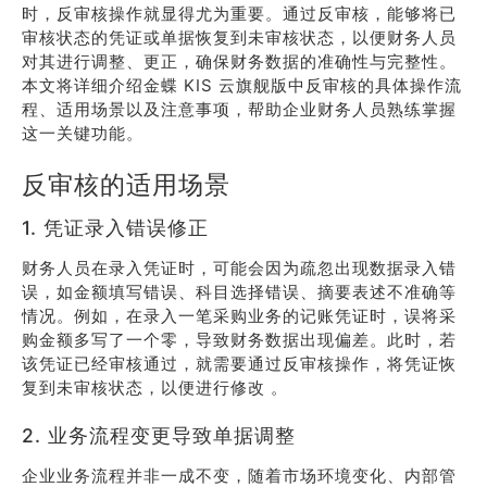
时，反审核操作就显得尤为重要。通过反审核，能够将已
审核状态的凭证或单据恢复到未审核状态，以便财务人员
对其进行调整、更正，确保财务数据的准确性与完整性。
本文将详细介绍金蝶 KIS 云旗舰版中反审核的具体操作流
程、适用场景以及注意事项，帮助企业财务人员熟练掌握
这一关键功能。
反审核的适用场景
1. 凭证录入错误修正
财务人员在录入凭证时，可能会因为疏忽出现数据录入错
误，如金额填写错误、科目选择错误、摘要表述不准确等
情况。例如，在录入一笔采购业务的记账凭证时，误将采
购金额多写了一个零，导致财务数据出现偏差。此时，若
该凭证已经审核通过，就需要通过反审核操作，将凭证恢
复到未审核状态，以便进行修改 。
2. 业务流程变更导致单据调整
企业业务流程并非一成不变，随着市场环境变化、内部管