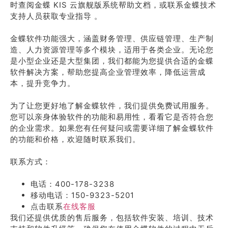
时查阅金蝶 KIS 云旗舰版系统帮助文档，或联系金蝶技术
支持人员获取专业指导 。
金蝶软件功能强大，涵盖财务管理、供应链管理、生产制
造、人力资源管理等多个模块，适用于各类企业。无论您
是小型企业还是大型集团，我们都能为您提供合适的金蝶
软件解决方案，帮助您提高企业管理效率，降低运营成
本，提升竞争力。
为了让您更好地了解金蝶软件，我们提供免费试用服务。
您可以亲身体验软件的功能和易用性，看看它是否符合您
的企业需求。如果您有任何疑问或需要详细了解金蝶软件
的功能和价格，欢迎随时联系我们。
联系方式：
电话：400-178-3238
移动电话：150-9323-5201
点击联系
在线客服
我们还提供优质的售后服务，包括软件安装、培训、技术