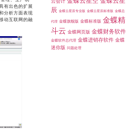
金蝶云星空
金蝶云星
云会计
具有出色的扩展
辰
金蝶总
金蝶云星辰专业版
金蝶云星辰标准版
和分析方面表现
金蝶精
移动互联网的融
金蝶标准版
金蝶旗舰版
代理
斗云
金蝶财务软件
金蝶网页版
金蝶进销存软件
金蝶
金蝶软件总代理
迷你版
问题处理