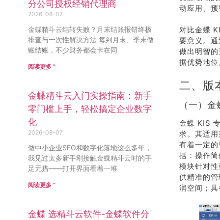
分公司授权经销代理商
动应用、预
2026-08-07
金蝶精斗云结转失败？月末结账报错终极
对比金蝶 
排查与一次性解决方法 每到月末、季末做
要意义。通
账结账，不少财务都会卡在同
做出明智的
据优势地位
阅读更多 ”
二、版
金蝶精斗云入门实操指南：新手
（一）金蝶
零门槛上手，轻松搞定企业数字
化
金蝶 KI
2026-08-07
求。其适用
有着一定的
做中小企业SEO和数字化落地这么多年，
括：操作简
我见过太多新手刚接触金蝶精斗云时的手
模块针对性
足无措——打开界面看着一堆
供精准的管
阅读更多 ”
润空间；具
金蝶 选精斗云软件-金蝶软件分