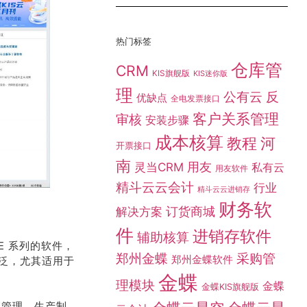
热门标签
仓库管
CRM
KIS旗舰版
KIS迷你版
理
公有云
反
优缺点
全电发票接口
客户关系管理
审核
安装步骤
成本核算
教程
河
开票接口
南
灵当CRM
用友
私有云
用友软件
精斗云云会计
行业
精斗云云进销存
财务软
订货商城
解决方案
件
进销存软件
辅助核算
E 系列的软件，
采购管
郑州金蝶
郑州金蝶软件
泛，尤其适用于
金蝶
理模块
金蝶
金蝶KIS旗舰版
链管理、生产制