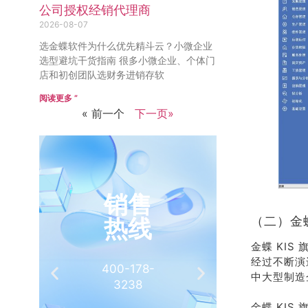
公司授权经销代理商
2026-08-07
选金蝶软件为什么优先精斗云？小微企业
选型避坑干货指南 很多小微企业、个体门
店和初创团队选财务进销存软
阅读更多 ”
« 前一个
下一页»
销售
推
热线
（二）金蝶
有
金蝶 KIS
经过不断演
400-178-
介绍客
中大型制造
3238
相
金蝶 KI