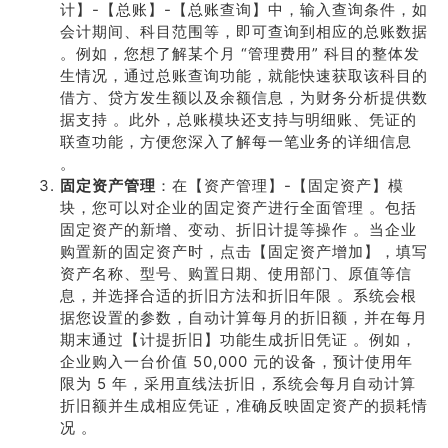
计】-【总账】-【总账查询】中，输入查询条件，如
会计期间、科目范围等，即可查询到相应的总账数据
。例如，您想了解某个月 “管理费用” 科目的整体发
生情况，通过总账查询功能，就能快速获取该科目的
借方、贷方发生额以及余额信息，为财务分析提供数
据支持 。此外，总账模块还支持与明细账、凭证的
联查功能，方便您深入了解每一笔业务的详细信息
。
固定资产管理
：在【资产管理】-【固定资产】模
块，您可以对企业的固定资产进行全面管理 。包括
固定资产的新增、变动、折旧计提等操作 。当企业
购置新的固定资产时，点击【固定资产增加】，填写
资产名称、型号、购置日期、使用部门、原值等信
息，并选择合适的折旧方法和折旧年限 。系统会根
据您设置的参数，自动计算每月的折旧额，并在每月
期末通过【计提折旧】功能生成折旧凭证 。例如，
企业购入一台价值 50,000 元的设备，预计使用年
限为 5 年，采用直线法折旧，系统会每月自动计算
折旧额并生成相应凭证，准确反映固定资产的损耗情
况 。