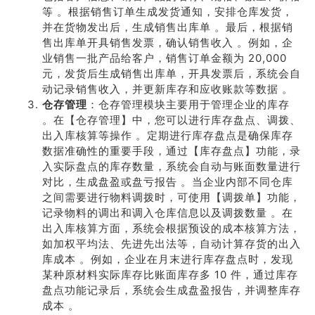
等 。根据销售订单生成发货通知，安排仓库发货，
并在货物发出后，生成销售出库单 。最后，根据销
售出库单开具销售发票，确认销售收入 。例如，企
业销售一批产品给客户，销售订单金额为 20,000
元，发货后生成销售出库单，开具发票后，系统会自
动记录销售收入，并更新库存和应收账款等数据 。
仓存管理
：仓存管理模块主要用于管理企业的库存
。在【仓存管理】中，您可以进行库存盘点、调拨、
出入库核算等操作 。定期进行库存盘点是确保库存
数据准确性的重要手段，通过【库存盘点】功能，录
入实际盘点的库存数量，系统会自动与账面数量进行
对比，生成盘盈或盘亏报告 。当企业内部不同仓库
之间需要进行物料调拨时，可使用【调拨单】功能，
记录物料的调出和调入仓库信息以及调拨数量 。在
出入库核算方面，系统会根据预设的成本核算方法，
如加权平均法、先进先出法等，自动计算存货的出入
库成本 。例如，企业在月末进行库存盘点时，发现
某种原材料实际库存比账面库存多 10 件，通过库存
盘点功能记录后，系统会生成盘盈报告，并调整库存
成本 。