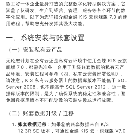
微工贸一体企业量身打造的完整数字化转型解决方案，它
涵盖了从研发、生产到经营、管理、服务等各个环节的数
字化应用。以下为您详细介绍金蝶 KIS 云旗舰版 7.0 的使
用教程，帮助您充分发挥其强大功能。
一、系统安装与账套设置
（一）安装私有云产品
无论您计划在公有云还是私有云环境中使用金蝶 KIS 云旗
舰版 7.0，都需先准备一台用于升级账套数据的私有云产
品环境。安装过程可参考《四、私有云安装部署说明》。
请注意，KIS 私有云服务器上的数据库版本不能低于 SQL
Server 2008，也不能高于 SQL Server 2012 。这一数
据库版本的限制，是为了确保系统的稳定性和兼容性，避
免因数据库版本不匹配导致的安装失败或运行故障。
（二）账套数据升级 / 迁移
账套数据迁移
：如果您的账套数据来自 K/3
12.3RISE 版本，可通过金蝶 KIS 云・旗舰版 V7.0