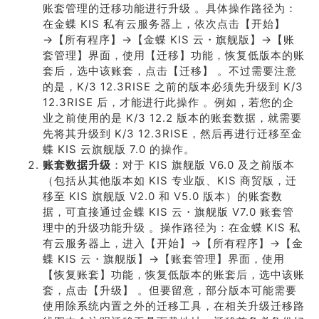
账套管理的迁移功能进行升级 。具体操作路径为：
在金蝶 KIS 私有云服务器上，依次点击【开始】
→【所有程序】→【金蝶 KIS 云・旗舰版】→【账
套管理】界面，使用【迁移】功能，恢复低版本的账
套后，选中该账套，点击【迁移】 。不过需要注意
的是，K/3 12.3RISE 之前的版本必须先升级到 K/3
12.3RISE 后，才能进行此操作 。例如，若您的企
业之前使用的是 K/3 12.2 版本的账套数据，就需要
先将其升级到 K/3 12.3RISE，然后再进行迁移至金
蝶 KIS 云旗舰版 7.0 的操作。
账套数据升级
：对于 KIS 旗舰版 V6.0 及之前版本
（包括从其他版本如 KIS 专业版、KIS 商贸版，迁
移至 KIS 旗舰版 V2.0 和 V5.0 版本）的账套数
据，可直接通过金蝶 KIS 云・旗舰版 V7.0 账套管
理中的升级功能升级 。操作路径为：在金蝶 KIS 私
有云服务器上，进入【开始】→【所有程序】→【金
蝶 KIS 云・旗舰版】→【账套管理】界面，使用
【恢复账套】功能，恢复低版本的账套后，选中该账
套，点击【升级】 。但要留意，部分版本可能需要
使用除系统内置之外的迁移工具，在相关升级迁移路