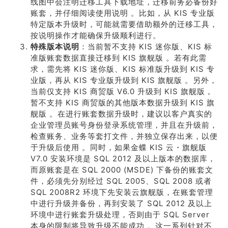
线图中会注明迁移工具下载地址，迁移前务必备份好
账套，并仔细阅读使用说明 。比如，从 KIS 专业版
特定版本升级时，可能就需要借助额外的迁移工具，
按说明操作才能确保升级顺利进行。
特殊版本说明
：当前暂不支持 KIS 迷你版、KIS 标
准版账套数据直接迁移到 KIS 旗舰版 。若有此需
求，需先将 KIS 迷你版、KIS 标准版升级到 KIS 专
业版，再从 KIS 专业版升级到 KIS 旗舰版 。另外，
当前仅支持 KIS 商贸版 V6.0 升级到 KIS 旗舰版，
暂不支持 KIS 商贸版的其他版本数据升级到 KIS 旗
舰版 。在进行账套数据升级时，建议以客户真实的
企业管理员账号身份登录系统管理，并且在升级前，
检查账务、业务等套打文件，并独立保存出来，以便
于升级后使用 。同时，如果金蝶 KIS 云・旗舰版
V7.0 安装环境是 SQL 2012 及以上版本的数据库，
而原账套是在 SQL 2000 (MSDE) 下备份的账套文
件，必须先分别经过 SQL 2005、SQL 2008 或者
SQL 2008R2 环境下先安装云旗舰版，在账套管理
中进行升级并备份，再到安装了 SQL 2012 及以上
环境中进行账套升级处理，否则由于 SQL Server
本身的限制将导致升级不能成功 。这一系列针对不