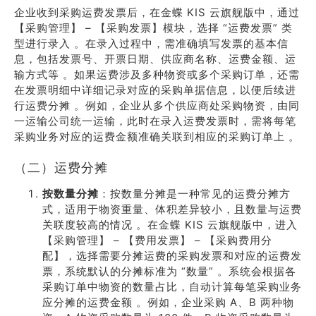
企业收到采购运费发票后，在金蝶 KIS 云旗舰版中，通过
【采购管理】 – 【采购发票】模块，选择 “运费发票” 类
型进行录入 。在录入过程中，需准确填写发票的基本信
息，包括发票号、开票日期、供应商名称、运费金额、运
输方式等 。如果运费涉及多种物资或多个采购订单，还需
在发票明细中详细记录对应的采购单据信息，以便后续进
行运费分摊 。例如，企业从多个供应商处采购物资，由同
一运输公司统一运输，此时在录入运费发票时，需将每笔
采购业务对应的运费金额准确关联到相应的采购订单上 。
（二）运费分摊
按数量分摊
：按数量分摊是一种常见的运费分摊方
式，适用于物资重量、体积差异较小，且数量与运费
关联度较高的情况 。在金蝶 KIS 云旗舰版中，进入
【采购管理】 – 【费用发票】 – 【采购费用分
配】，选择需要分摊运费的采购发票和对应的运费发
票，系统默认的分摊标准为 “数量” 。系统会根据各
采购订单中物资的数量占比，自动计算每笔采购业务
应分摊的运费金额 。例如，企业采购 A、B 两种物