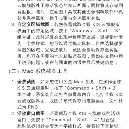
云旗舰版处于激活状态的窗口画面，同样将其存储到
剪贴板。随后，在画图工具或其他图像编辑软件中粘
贴并保存截图，操作步骤与全屏截图类似 。
自定义区域截图
：若您仅需截取金蝶 KIS 云旗舰版
界面中的特定区域，按下 “Windows + Shift + S”
组合键，此时屏幕会出现半透明遮罩层，鼠标指针变
为十字线样式。您可以通过拖动鼠标，自由选择想要
截图的区域，完成选取后，截图会自动保存至剪贴
板。您可在需要的地方粘贴该截图，例如在文档中用
于说明问题，或在与同事的沟通中展示关键信息 。
（二）Mac 系统截图工具
全屏截图
：如果您使用的是 Mac 系统，在操作金蝶
KIS 云旗舰版时，按下 “Command + Shift + 3”
组合键，系统会自动将当前屏幕内容，包括金蝶 KIS
云旗舰版界面，以图片形式保存到电脑桌面，文件格
式为 PNG 。
活动窗口截图
：若要截取金蝶 KIS 云旗舰版的活动
窗口，先按下 “Command + Shift + 4” 组合键，
此时鼠标指针会变为十字线样式，接着按下空格键，