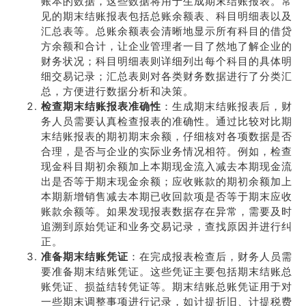
账本的数据，这些数据将用于生成期末结账报表。常
见的期末结账报表包括总账余额表、科目明细表以及
汇总表等。总账余额表会清晰地显示所有科目的借贷
方余额和合计，让企业管理者一目了然地了解企业的
财务状况；科目明细表则详细列出每个科目的具体明
细交易记录；汇总表则对各类财务数据进行了分类汇
总，方便进行数据分析和决策。
检查期末结账报表准确性
：生成期末结账报表后，财
务人员需要认真检查报表的准确性。通过比较对比期
末结账报表的期初期末余额，仔细核对各项数据是否
合理，是否与企业的实际业务情况相符。例如，检查
现金科目期初余额加上本期现金流入减去本期现金流
出是否等于期末现金余额；应收账款的期初余额加上
本期新增销售减去本期已收回款项是否等于期末应收
账款余额等。如果发现报表数据存在异常，需要及时
追溯到原始凭证和业务交易记录，查找原因并进行纠
正。
准备期末结账凭证
：在完成报表检查后，财务人员需
要准备期末结账凭证。这些凭证主要包括期末结账总
账凭证、损益结转凭证等。期末结账总账凭证用于对
一些期末调整事项进行记录，如计提折旧、计提税费