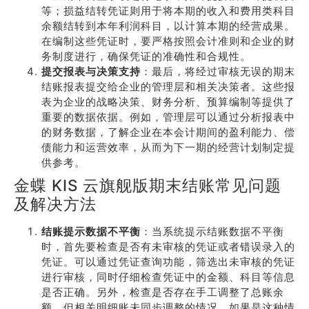
等；损益结转凭证则用于将本期的收入和费用类科目
余额结转到本年利润科目，以计算本期的经营成果。
在编制这些凭证时，要严格按照会计准则和企业的财
务制度进行，确保凭证的准确性和合规性。
提交报表与决策支持
：最后，将经过审核无误的期末
结账报表提交给企业的管理层和相关决策者。这些报
表为企业的战略决策、财务分析、预算编制等提供了
重要的数据依据。例如，管理层可以通过分析报表中
的财务数据，了解企业在本会计期间的盈利能力、偿
债能力和运营效率，从而为下一期的经营计划制定提
供参考。
金蝶 KIS 云旗舰版期末结账常见问题
及解决方法
结账提示数据不平衡
：当系统提示结账数据不平衡
时，首先要检查是否有未审核的凭证或者错误录入的
凭证。可以通过凭证查询功能，筛选出未审核的凭证
进行审核，同时仔细检查凭证中的金额、科目等信息
是否正确。另外，检查是否存在手工调整了总账余
额，但相关明细账未同步调整的情况。如果是这种情