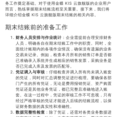
务工作奠定基础。对于使用金蝶 KIS 云旗舰版的企业用户
而言，熟练掌握期末结账流程至关重要。接下来，我们将
详细介绍金蝶 KIS 云旗舰版期末结账的相关内容。
期末结账前的准备工作
财务人员安排与作业统计
：企业需提前合理安排财务
人员，明确各自在期末结账工作中的职责。同时，全
面统计账期内的各项作业情况，确保没有遗漏的业务
交易未记录。例如，检查本月所有的销售订单是否都
已准确录入系统并生成相应的销售发票，采购业务是
否已完成入库及发票的匹配等。
凭证调入与审核
：仔细检查并调入所有尚未调入账套
的凭证，同时对汇总调整凭证进行梳理。要确保各部
门产生的所有凭证，无论是费用报销凭证、资产购置
凭证还是其他业务凭证，都已完整且准确地进入账
套。在这一过程中，凭证的审核工作不可忽视，只有
经过严格审核的凭证才能进入后续的结账流程，以保
证财务数据的真实性和准确性。
数据完整性检查
：除了凭证，还需对各类业务数据进