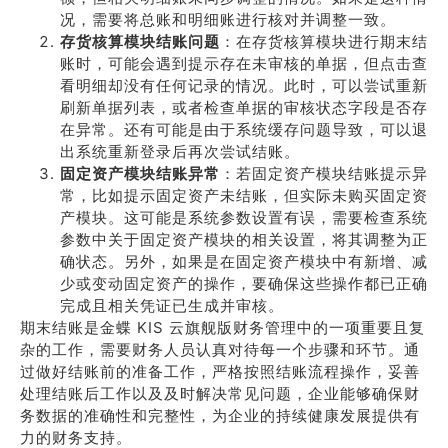
况，需要将总账和明细账进行核对并调整一致。
存货核算模块结账问题
：在存货核算模块进行期末结
账时，可能会遇到提示存在未审核的单据，但点击查
看明细却没有任何记录的情况。此时，可以尝试重新
刷新单据列表，或者检查单据的审核状态字段是否存
在异常。还有可能是由于系统缓存问题导致，可以退
出系统重新登录后再次尝试结账。
固定资产模块结账异常
：若固定资产模块结账提示异
常，比如提示固定资产未结账，但实际未购买固定资
产模块。这可能是系统参数设置有误，需要检查系统
参数中关于固定资产模块的相关设置，将其调整为正
确状态。另外，如果是在固定资产模块中有新增、减
少或变动固定资产的操作，要确保这些操作都已正确
完成且相关凭证已生成并审核。
期末结账是金蝶 KIS 云旗舰版财务管理中的一项重要且复
杂的工作，需要财务人员认真对待每一个步骤和环节。通
过做好结账前的准备工作，严格按照结账流程操作，妥善
处理结账后工作以及及时解决常见问题，企业能够确保财
务数据的准确性和完整性，为企业的持续健康发展提供有
力的财务支持。