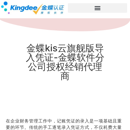
金蝶kis云旗舰版导
入凭证-金蝶软件分
公司授权经销代理
商
在企业财务管理工作中，记账凭证的录入是一项基础且重
要的环节。传统的手工逐笔录入凭证方式，不仅耗费大量