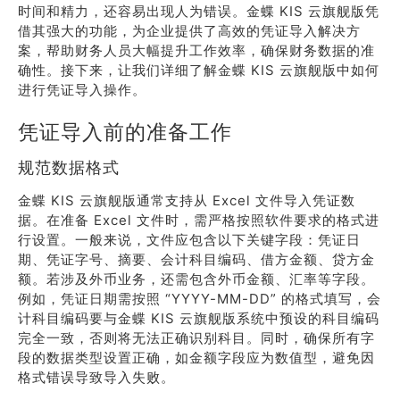
时间和精力，还容易出现人为错误。金蝶 KIS 云旗舰版凭
借其强大的功能，为企业提供了高效的凭证导入解决方
案，帮助财务人员大幅提升工作效率，确保财务数据的准
确性。接下来，让我们详细了解金蝶 KIS 云旗舰版中如何
进行凭证导入操作。
凭证导入前的准备工作
规范数据格式
金蝶 KIS 云旗舰版通常支持从 Excel 文件导入凭证数
据。在准备 Excel 文件时，需严格按照软件要求的格式进
行设置。一般来说，文件应包含以下关键字段：凭证日
期、凭证字号、摘要、会计科目编码、借方金额、贷方金
额。若涉及外币业务，还需包含外币金额、汇率等字段。
例如，凭证日期需按照 “YYYY-MM-DD” 的格式填写，会
计科目编码要与金蝶 KIS 云旗舰版系统中预设的科目编码
完全一致，否则将无法正确识别科目。同时，确保所有字
段的数据类型设置正确，如金额字段应为数值型，避免因
格式错误导致导入失败。