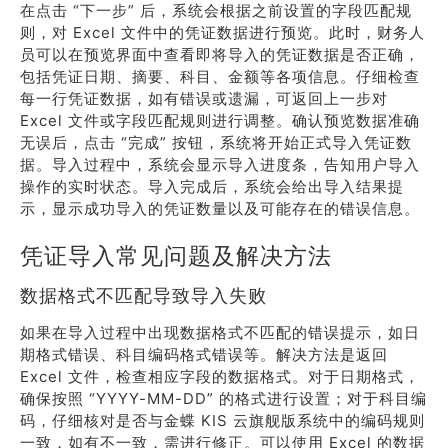
在点击 “下一步” 后，系统会根据之前设置的字段匹配规
则，对 Excel 文件中的凭证数据进行预览。此时，财务人
员可以在预览界面中查看即将导入的凭证数据是否正确，
包括凭证日期、摘要、科目、金额等各项信息。仔细检查
每一行凭证数据，如有错误或遗漏，可返回上一步对
Excel 文件或字段匹配规则进行调整。确认预览数据准确
无误后，点击 “完成” 按钮，系统将开始正式导入凭证数
据。导入过程中，系统会显示导入进度条，告知用户导入
操作的实时状态。导入完成后，系统会给出导入结果提
示，显示成功导入的凭证数量以及可能存在的错误信息。
凭证导入常见问题及解决方法
数据格式不匹配导致导入失败
如果在导入过程中出现数据格式不匹配的错误提示，如日
期格式错误、科目编码格式错误等。解决方法是返回
Excel 文件，检查相应字段的数据格式。对于日期格式，
确保按照 “YYYY-MM-DD” 的格式进行设置；对于科目编
码，仔细核对是否与金蝶 KIS 云旗舰版系统中的编码规则
一致，如有不一致，需进行修正。可以使用 Excel 的数据