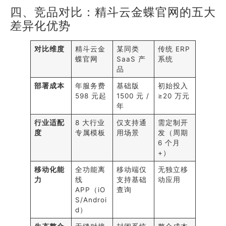
四、竞品对比：精斗云金蝶官网的五大
差异化优势
对比维度
精斗云金
某同类
传统 ERP
蝶官网
SaaS 产
系统
品
部署成本
年服务费
基础版
初始投入
598 元起
1500 元 /
≥20 万元
年
行业适配
8 大行业
仅支持通
需定制开
度
专属模板
用场景
发（周期
6 个月
+）
移动化能
全功能离
移动端仅
无独立移
力
线
支持基础
动应用
APP（iO
查询
S/Androi
d）