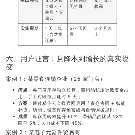
生态整合
无缝对接
封闭系统
整合成本
金蝶云・
无扩展
极高
星辰 / 管
易云
实施周期
1 天上线
5-7 天配
6 个月以
（含数据
置
上
迁移）
六、用户证言：从降本到增长的真实蜕
变
案例 1：某零食连锁企业（25 家门店）
痛点
：各门店库存独立核算，滞销品积压导致资金占
用，手工对账每月耗时 5 天；
方案
：通过精斗云金蝶官网启用「多仓协同 + 智能
补货」功能，设置库存预警线与自动调拨规则；
成果
：库存周转率提升 60%，滞销品占比从 28%
降至 5%，人力成本下降 45%。
案例 2：某电子元器件贸易商