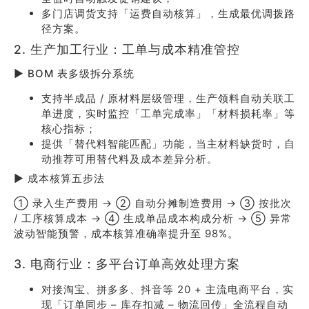
多门店调货支持「运费自动核算」，生成最优调拨路
径方案。
2. 生产加工行业：工单与成本精准管控
▶ BOM 表多级拆分系统
支持半成品 / 原材料层级管理，生产领料自动关联工
单进度，实时监控「工单完成率」「材料损耗率」等
核心指标；
提供「替代料智能匹配」功能，当主材料缺货时，自
动推荐可用替代料及成本差异分析。
▶ 成本核算五步法
① 录入生产费用 → ② 自动分摊制造费用 → ③ 按批次
/ 工序核算成本 → ④ 生成单品成本构成分析 → ⑤ 异常
波动智能预警，成本核算准确率提升至 98%。
3. 电商行业：多平台订单高效处理方案
对接淘宝、拼多多、抖音等 20 + 主流电商平台，实
现「订单同步 – 库存扣减 – 物流回传」全流程自动