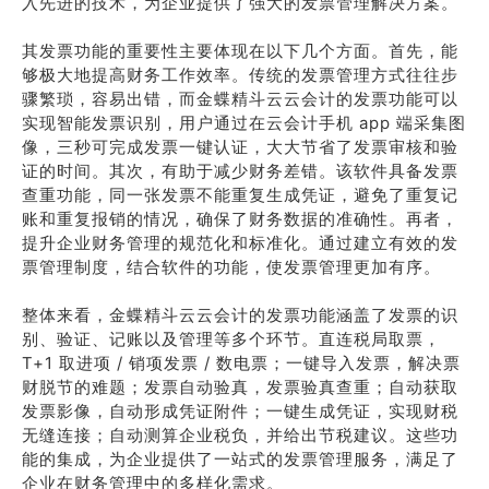
入先进的技术，为企业提供了强大的发票管理解决方案。
其发票功能的重要性主要体现在以下几个方面。首先，能
够极大地提高财务工作效率。传统的发票管理方式往往步
骤繁琐，容易出错，而金蝶精斗云云会计的发票功能可以
实现智能发票识别，用户通过在云会计手机 app 端采集图
像，三秒可完成发票一键认证，大大节省了发票审核和验
证的时间。其次，有助于减少财务差错。该软件具备发票
查重功能，同一张发票不能重复生成凭证，避免了重复记
账和重复报销的情况，确保了财务数据的准确性。再者，
提升企业财务管理的规范化和标准化。通过建立有效的发
票管理制度，结合软件的功能，使发票管理更加有序。
整体来看，金蝶精斗云云会计的发票功能涵盖了发票的识
别、验证、记账以及管理等多个环节。直连税局取票，
T+1 取进项 / 销项发票 / 数电票；一键导入发票，解决票
财脱节的难题；发票自动验真，发票验真查重；自动获取
发票影像，自动形成凭证附件；一键生成凭证，实现财税
无缝连接；自动测算企业税负，并给出节税建议。这些功
能的集成，为企业提供了一站式的发票管理服务，满足了
企业在财务管理中的多样化需求。