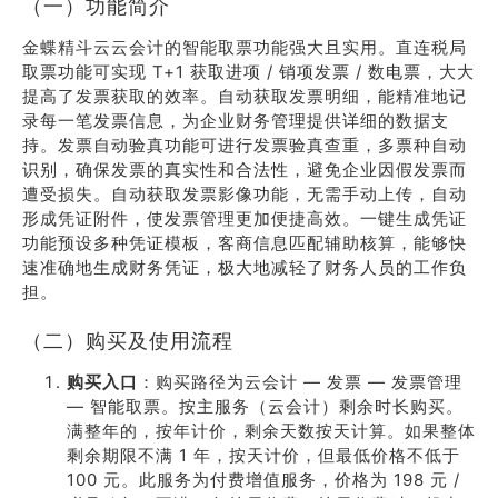
（一）功能简介
金蝶精斗云云会计的智能取票功能强大且实用。直连税局
取票功能可实现 T+1 获取进项 / 销项发票 / 数电票，大大
提高了发票获取的效率。自动获取发票明细，能精准地记
录每一笔发票信息，为企业财务管理提供详细的数据支
持。发票自动验真功能可进行发票验真查重，多票种自动
识别，确保发票的真实性和合法性，避免企业因假发票而
遭受损失。自动获取发票影像功能，无需手动上传，自动
形成凭证附件，使发票管理更加便捷高效。一键生成凭证
功能预设多种凭证模板，客商信息匹配辅助核算，能够快
速准确地生成财务凭证，极大地减轻了财务人员的工作负
担。
（二）购买及使用流程
购买入口
：购买路径为云会计 — 发票 — 发票管理
— 智能取票。按主服务（云会计）剩余时长购买。
满整年的，按年计价，剩余天数按天计算。如果整体
剩余期限不满 1 年，按天计价，但最低价格不低于
100 元。此服务为付费增值服务，价格为 198 元 /