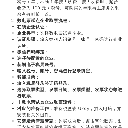
税号 / 年，不满 1 年按天收费，按天收费时，起步
收费为 100 元 / 税号。可购买的年限与主服务的剩
余有效时长一致。
数电票试点企业取票流程
：
在线企业认证
：
企业类型
：选择数电票试点企业。
认证步骤
：输入纳税人识别号、账号、密码进行企业
认证。
微信扫码绑定
：
选择待配置的企业
。
新增电子税局账号
。
输入税号、账号、密码进行登录绑定
。
智能取票
：
输入税局登录验证码登录
。
选择取票类型、发票日期、发票类型、发票状态等进
行取票
。
非数电票试点企业取票流程
：
对应的准备工作
：准备税盘或 Ukey，插入电脑，并
安装相关的组件。
安装发票智慧管家
：购买成功后，点击智能取票，出
现安装发票智慧管家提示弹窗。安装发票智慧管家是