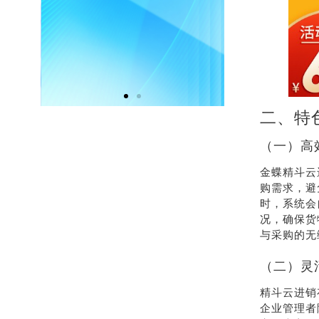
联系我
在
们
二、特
（一）高
金蝶精斗云
购需求，避
时，系统会
况，确保货
与采购的无
（二）灵
精斗云进销
企业管理者