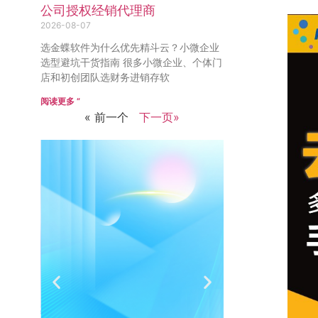
公司授权经销代理商
2026-08-07
选金蝶软件为什么优先精斗云？小微企业
选型避坑干货指南 很多小微企业、个体门
店和初创团队选财务进销存软
阅读更多 ”
« 前一个
下一页»
推荐
销
有礼
热
介绍客户豪礼
400-
相送
32