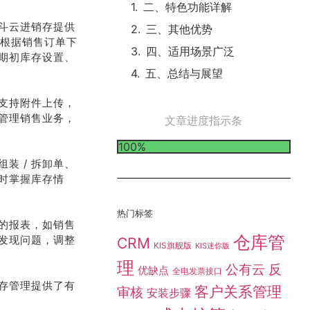
二、特色功能详解
斗云进销存提供
三、其他优势
即根据销售订单下
四、适用场景广泛
期初库存设置、
五、总结与展望
支持附件上传，
管理销售业务，
文章进度指示条
100%
装 / 拆卸单、
时掌握库存情
热门标签
的报表，如销售
仓库管
发现问题，调整
CRM
KIS旗舰版
KIS迷你版
理
公有云
反
优缺点
全电发票接口
存管理提供了有
客户关系管理
审核
安装步骤