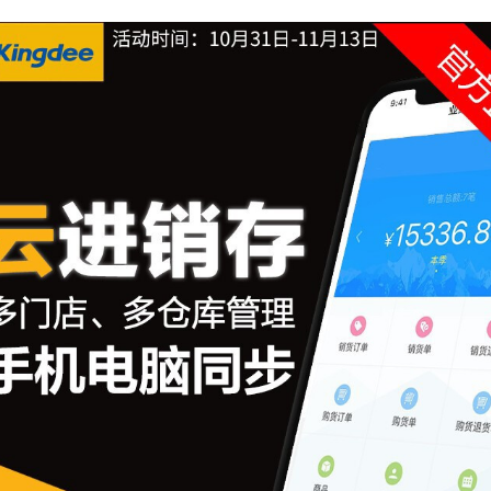
售
线
178-
38