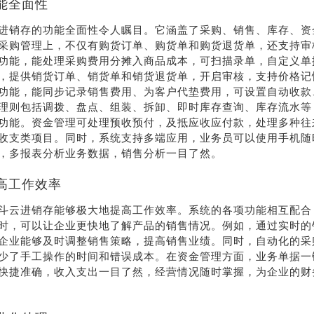
能全面性
进销存的功能全面性令人瞩目。它涵盖了采购、销售、库存、资
采购管理上，不仅有购货订单、购货单和购货退货单，还支持审
功能，能处理采购费用分摊入商品成本，可扫描录单，自定义单
，提供销货订单、销货单和销货退货单，开启审核，支持价格记
功能，能同步记录销售费用、为客户代垫费用，可设置自动收款
理则包括调拨、盘点、组装、拆卸、即时库存查询、库存流水等
功能。资金管理可处理预收预付，及抵应收应付款，处理多种往
收支类项目。同时，系统支持多端应用，业务员可以使用手机随
，多报表分析业务数据，销售分析一目了然。
高工作效率
斗云进销存能够极大地提高工作效率。系统的各项功能相互配合
时，可以让企业更快地了解产品的销售情况。例如，通过实时的
企业能够及时调整销售策略，提高销售业绩。同时，自动化的采
少了手工操作的时间和错误成本。在资金管理方面，业务单据一
快捷准确，收入支出一目了然，经营情况随时掌握，为企业的财