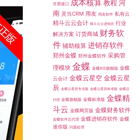
成本核算
教程
河
开票接口
南
灵当CRM
用友
私有云
用友软件
精斗云云会计
行业
精斗云云进销存
财务软
订货商城
解决方案
件
进销存软件
辅助核算
采购管
郑州金蝶
郑州金蝶软件
金蝶
理模块
金蝶
金蝶KIS旗舰版
金蝶云星空
金蝶云星
云会计
辰
金蝶总
金蝶云星辰专业版
金蝶云星辰标准版
金蝶精
金蝶标准版
金蝶旗舰版
代理
斗云
金蝶财务软件
金蝶网页版
金蝶进销存软件
金蝶
金蝶软件总代理
迷你版
问题处理