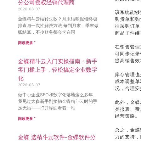
分公司授权经销代理商
2026-08-07
该系统能够
金蝶精斗云结转失败？月末结账报错终极
购货单和购
排查与一次性解决方法 每到月末、季末做
推采购订单
账结账，不少财务都会卡在同
商品子件维
阅读更多 ”
在销售管理
可同步记录
提高销售效
金蝶精斗云入门实操指南：新手
零门槛上手，轻松搞定企业数字
库存管理也
化
成本调整单
2026-08-07
况，合理安
做中小企业SEO和数字化落地这么多年，
我见过太多新手刚接触金蝶精斗云时的手
此外，金蝶
足无措——打开界面看着一堆
类报表、费
经营策略。
阅读更多 ”
总之，金蝶
金蝶 选精斗云软件-金蝶软件分
力的支持，