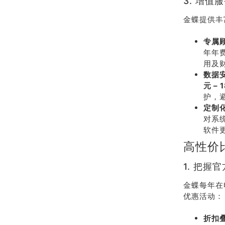
3. 增值
金蝶提供丰
专属
年年
用及
数据
元 – 
护，
定制
对系
软件
高性价
1. 把握
金蝶每年在
优惠活动：
折扣