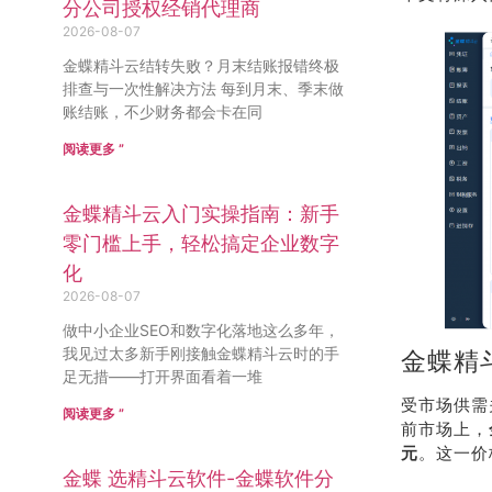
分公司授权经销代理商
2026-08-07
金蝶精斗云结转失败？月末结账报错终极
排查与一次性解决方法 每到月末、季末做
账结账，不少财务都会卡在同
阅读更多 ”
金蝶精斗云入门实操指南：新手
零门槛上手，轻松搞定企业数字
化
2026-08-07
做中小企业SEO和数字化落地这么多年，
我见过太多新手刚接触金蝶精斗云时的手
金蝶精斗
足无措——打开界面看着一堆
受市场供需
阅读更多 ”
前市场上，
元
。这一价
金蝶 选精斗云软件-金蝶软件分