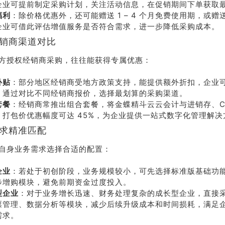
企业可提前制定采购计划，关注活动信息，在促销期间下单获取
福利
：除价格优惠外，还可能赠送 1 – 4 个月免费使用期，或
企业可借此评估增值服务是否符合需求，进一步降低采购成本。
经销商渠道对比
方授权经销商采购，往往能获得专属优惠：
补贴
：部分地区经销商受地方政策支持，能提供额外折扣，企业
，通过对比不同经销商报价，选择最划算的采购渠道。
套餐
：经销商常推出组合套餐，将金蝶精斗云云会计与进销存、C
，打包价优惠幅度可达 45%，为企业提供一站式数字化管理解决
需求精准匹配
自身业务需求选择合适的配置：
企业
：若处于初创阶段，业务规模较小，可先选择标准版基础功
步增购模块，避免前期资金过度投入。
型企业
：对于业务增长迅速、财务处理复杂的成长型企业，直接
票管理、数据分析等模块，减少后续升级成本和时间损耗，满足
需求。