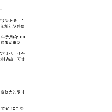
出：
解读等服务，4
务能解决软件使
 年费用约
900
据提供多重防
需求评估，适合
定制功能，可使
力度较大的限时
省 50% 费