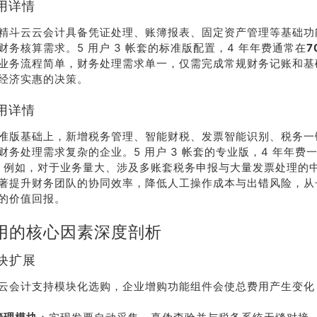
用详情
精斗云云会计具备凭证处理、账簿报表、固定资产管理等基础功
财务核算需求。5 用户 3 帐套的标准版配置，4 年年费通常在
7
业务流程简单，财务处理需求单一，仅需完成常规财务记账和基
经济实惠的决策。
用详情
准版基础上，新增税务管理、智能财税、发票智能识别、税务一
财务处理需求复杂的企业。5 用户 3 帐套的专业版，4 年年费
。例如，对于业务量大、涉及多账套税务申报与大量发票处理的
著提升财务团队的协同效率，降低人工操作成本与出错风险，从
的价值回报。
荐
销售
礼
热线
用的核心因素深度剖析
模块扩展
户豪礼
400-178-
云会计支持模块化选购，企业增购功能组件会使总费用产生变化
送
3238