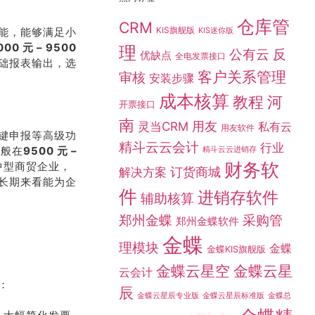
仓库管
CRM
能，能够满足小
KIS旗舰版
KIS迷你版
000 元 – 9500
理
公有云
反
优缺点
全电发票接口
础报表输出，选
客户关系管理
审核
安装步骤
成本核算
教程
河
开票接口
南
灵当CRM
用友
私有云
用友软件
键申报等高级功
精斗云云会计
行业
一般在
9500 元 –
精斗云云进销存
财务软
中型商贸企业，
订货商城
解决方案
长期来看能为企
件
进销存软件
辅助核算
采购管
郑州金蝶
郑州金蝶软件
金蝶
理模块
金蝶
金蝶KIS旗舰版
金蝶云星空
金蝶云星
云会计
：
辰
金蝶总
金蝶云星辰专业版
金蝶云星辰标准版