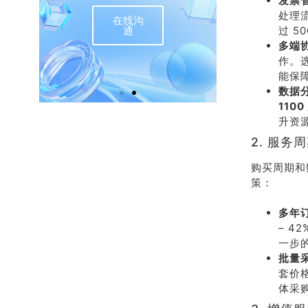
发票
处理
在线沟
联
过 5
通
多端
作。
能保
数据
1100
升资
2. 服务
购买周期和
策：
多年
– 
一步
批量
套价
体采