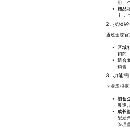
用。
赠品
卡，
2. 授权
通过金蝶官
区域
销商
组合
销售
3. 功能
企业应根据
初创
展逐
成长
配发
管理