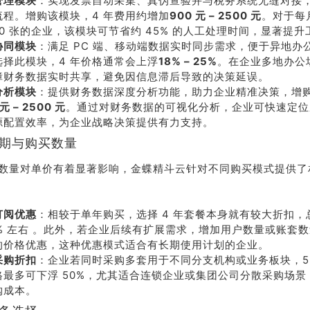
管理模块
：实现发票自动采集、真伪查验并与税务系统无缝对接
流程。增购该模块，4 年费用约增加
900 元 – 2500 元
。对于每
系我
在线沟
00 张的企业，该模块可节省约 45% 的人工处理时间，显著提
们
通
协同模块
：满足 PC 端、移动端数据实时同步需求，便于异地办
选择此模块，4 年价格通常会上浮
18% – 25%
。在企业多地办公
障财务数据实时共享，避免因信息滞后导致的决策延误。
分析模块
：提供财务数据深度分析功能，助力企业精准决策，增购费
 元 – 2500 元
。通过对财务数据的可视化分析，企业可快速定位
源配置效率，为企业战略决策提供有力支持。
周期与购买数量
数量对单价有着显著影响，金蝶精斗云针对不同购买模式提供了
订阅优惠
：相较于单年购买，选择 4 年套餐本身就有较大折扣，总
42% 左右 。此外，若企业后续有扩展需求，增加用户数量或账套
的价格优惠，这种优惠模式适合有长期使用计划的企业。
采购折扣
：企业若同时采购多套用于不同分支机构或业务板块，5 
格最多可下浮 50%，尤其适合连锁企业或集团公司分散采购场景
购成本。