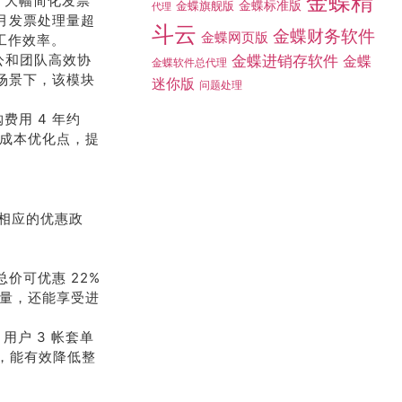
金蝶精
，大幅简化发票
金蝶标准版
金蝶旗舰版
代理
月发票处理量超
斗云
金蝶财务软件
金蝶网页版
升工作效率。
公和团队高效协
金蝶进销存软件
金蝶
金蝶软件总代理
场景下，该模块
迷你版
问题处理
用 4 年约
成本优化点，提
相应的优惠政
价可优惠 22%
数量，还能享受进
用户 3 帐套单
，能有效降低整