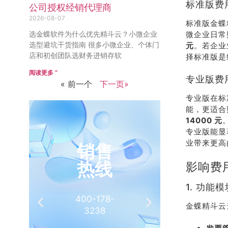
标准版费
公司授权经销代理商
2026-08-07
标准版金蝶
微企业日常
选金蝶软件为什么优先精斗云？小微企业
选型避坑干货指南 很多小微企业、个体门
元
。若企业
店和初创团队选财务进销存软
择标准版是
阅读更多 ”
专业版费
« 前一个
下一页»
专业版在标
能，更适合
14000 元
专业版能显
业带来更高
销售
推
热线
有
影响费
1. 功能
400-178-
介绍客
金蝶精斗云
3238
相