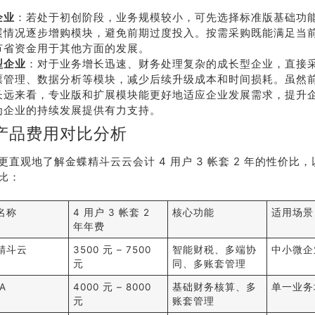
企业
：若处于初创阶段，业务规模较小，可先选择标准版基础功
展情况逐步增购模块，避免前期过度投入。按需采购既能满足当
节省资金用于其他方面的发展。
型企业
：对于业务增长迅速、财务处理复杂的成长型企业，直接
票管理、数据分析等模块，减少后续升级成本和时间损耗。虽然
长远来看，专业版和扩展模块能更好地适应企业发展需求，提升
为企业的持续发展提供有力支持。
产品费用对比分析
更直观地了解金蝶精斗云云会计 4 用户 3 帐套 2 年的性价比
比：
名称
4 用户 3 帐套 2
核心功能
适用场景
年年费
精斗云
3500 元 – 7500
智能财税、多端协
中小微企
元
同、多账套管理
A
4000 元 – 8000
基础财务核算、多
单一业务
元
账套管理