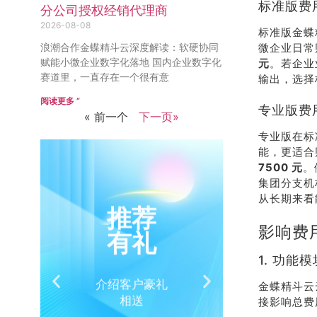
标准版费
分公司授权经销代理商
2026-08-08
标准版金蝶
微企业日常
浪潮合作金蝶精斗云深度解读：软硬协同
赋能小微企业数字化落地 国内企业数字化
元
。若企业
赛道里，一直存在一个很有意
输出，选择
阅读更多 ”
专业版费
« 前一个
下一页»
专业版在标
能，更适合
7500 元
。
集团分支机
从长期来看
推荐
销
有礼
热
影响费
1. 功能
介绍客户豪礼
400-
金蝶精斗云
相送
32
接影响总费