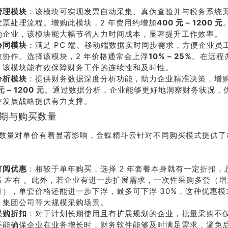
管理模块
：该模块可实现发票自动采集、真伪查验并与税务系统
线沟
发票处理流程。增购此模块，2 年费用约增加
400 元 – 1200 元
通
的企业，该模块能大幅节省人力时间成本，显著提升工作效率。
协同模块
：满足 PC 端、移动端数据实时同步需求，方便企业员
效协作。选择该模块，2 年价格通常会上浮
10% – 25%
。在远程
，该模块能有效保障财务工作的连续性和及时性。
分析模块
：提供财务数据深度分析功能，助力企业精准决策，增购费
元 – 1200 元
。通过数据分析，企业能够更好地洞察财务状况，
业发展战略提供有力支撑。
周期与购买数量
数量对单价有着显著影响，金蝶精斗云针对不同购买模式提供了
订阅优惠
：相较于单年购买，选择 2 年套餐本身就有一定折扣，总
20% 左右 。此外，若企业有进一步扩展需求，一次性采购多套（
量），单套价格还能进一步下浮，最多可下浮 30%，这种优惠
、集团公司等大规模采购场景。
采购折扣
：对于计划长期使用且有扩展规划的企业，批量采购不
还能确保企业在业务增长时，财务软件能够及时满足需求，避免