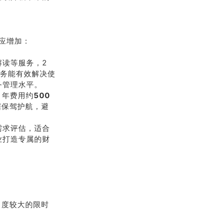
应增加：
读等服务，2
务能有效解决使
务管理水平。
 年费用约
500
据保驾护航，避
需求评估，适合
业打造专属的财
力度较大的限时