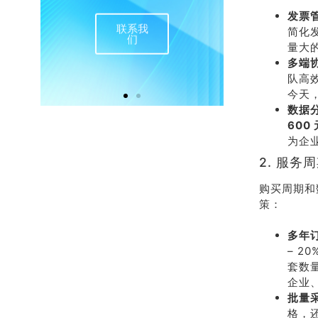
发票
联系我
在
简化
们
量大
多端
队高
今天
数据
600 
为企
2. 服务
购买周期和
策：
多年
– 
套数
企业
批量
格，