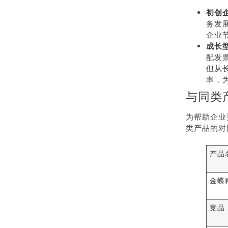
初创
务发
企业
成长
配发
但从
率，
与同类
为帮助企业
类产品的对
产品
金蝶
竞品 