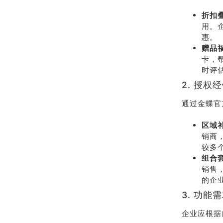
折扣
用。
惠。
赠品
卡，
时评
2. 授权
通过金蝶官
区域
销商
较多
组合
销售
的企
3. 功能
企业应根据