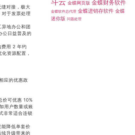
斗云
金蝶财务软件
金蝶网页版
无缝对接，极大
金蝶进销存软件
金蝶
金蝶软件总代理
。对于发票处理
迷你版
问题处理
工异地办公和团
办公日益普及的
用 2 年约
优化资源配置，
相应的优惠政
价可优惠 10%
增加用户数量或账
模式非常适合连锁
仅能降低单套价
后续升级带来的