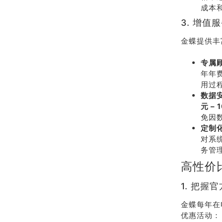
成本
3. 增值
金蝶提供丰
专属
年年
用过
数据
元 – 
免因
定制
对系
务管
高性价
1. 把握
金蝶每年在
优惠活动：