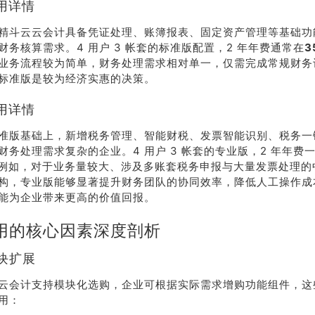
用详情
精斗云云会计具备凭证处理、账簿报表、固定资产管理等基础功
财务核算需求。4 用户 3 帐套的标准版配置，2 年年费通常在
3
业务流程较为简单，财务处理需求相对单一，仅需完成常规财务
标准版是较为经济实惠的决策。
用详情
准版基础上，新增税务管理、智能财税、发票智能识别、税务一
财务处理需求复杂的企业。4 用户 3 帐套的专业版，2 年年费
例如，对于业务量较大、涉及多账套税务申报与大量发票处理的
构，专业版能够显著提升财务团队的协同效率，降低人工操作成
能为企业带来更高的价值回报。
售
线
用的核心因素深度剖析
模块扩展
178-
云会计支持模块化选购，企业可根据实际需求增购功能组件，这
38
用：