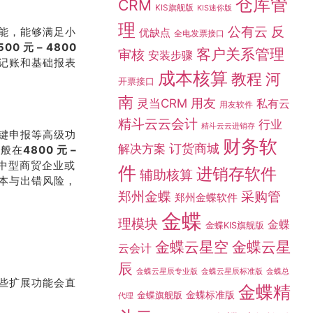
仓库管
CRM
KIS旗舰版
KIS迷你版
理
公有云
反
能，能够满足小
优缺点
全电发票接口
500 元 – 4800
客户关系管理
审核
安装步骤
记账和基础报表
成本核算
教程
河
开票接口
南
灵当CRM
用友
私有云
用友软件
精斗云云会计
行业
精斗云云进销存
键申报等高级功
财务软
订货商城
解决方案
一般在
4800 元 –
中型商贸企业或
件
进销存软件
辅助核算
本与出错风险，
采购管
郑州金蝶
郑州金蝶软件
金蝶
理模块
金蝶
金蝶KIS旗舰版
金蝶云星空
金蝶云星
云会计
辰
金蝶总
金蝶云星辰专业版
金蝶云星辰标准版
些扩展功能会直
金蝶精
金蝶标准版
金蝶旗舰版
代理