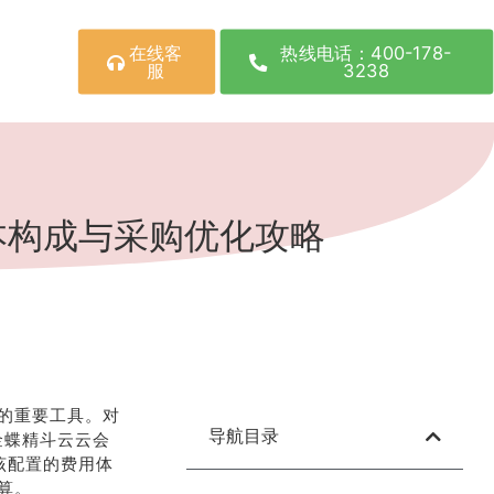
在线客
热线电话：400-178-
服
3238
成本构成与采购优化攻略
的重要工具。对
导航目录
金蝶精斗云云会
析该配置的费用体
算。