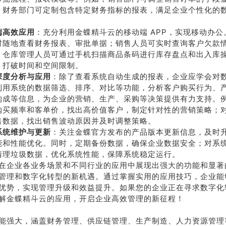
；财务部门可定制包含特定财务指标的报表，满足企业个性化的
。
端高效应用
：充分利用金蝶精斗云的移动端 APP，实现移动办
时随地查看财务报表、审批单据；销售人员可实时查询客户欠款
；仓库管理人员可通过手机扫描商品条码进行库存盘点和出入库
，打破时间和空间限制。
深度分析与应用
：除了查看系统自动生成的报表，企业应学会对
利用系统的数据筛选、排序、对比等功能，分析客户购买行为、
构成等信息，为企业的营销、生产、采购等决策提供有力支持。
购买频率和客单价，找出高价值客户，制定针对性的营销策略；
售数据，找出销售波动原因并及时调整策略。
系统维护与更新
：关注金蝶官方发布的产品版本更新信息，及时
能和性能优化。同时，定期备份数据，确保企业数据安全；对系
清理垃圾数据，优化系统性能，保障系统稳定运行。
在企业各业务场景和不同行业的应用中展现出强大的功能和显著
管理和数字化转型的新机遇。通过掌握实用的应用技巧，企业能
优势，实现管理升级和效益提升。如果您的企业正在寻求数字化
解金蝶精斗云的应用，开启企业高效管理的新征程！
能强大，涵盖财务管理、供应链管理、生产制造、人力资源管理