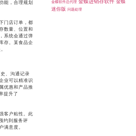
金蝶进销存软件
金蝶
功能，合理规划
金蝶软件总代理
迷你版
问题处理
下门店订单，都
存数量、位置和
，系统会通过弹
库存。某食品企
失。
历史、沟通记录
企业可以精准识
属优惠和产品推
率提升了
强客户粘性。此
务预约到服务评
户满意度。