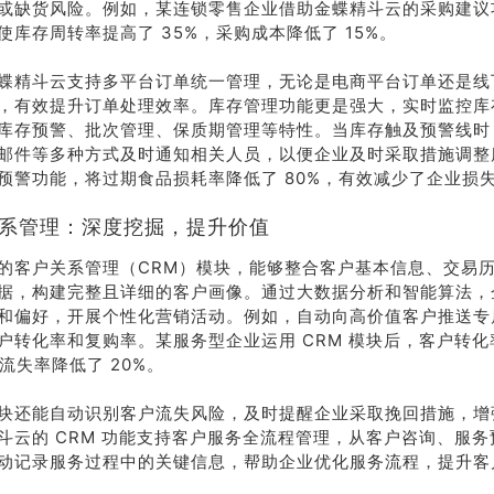
或缺货风险。例如，某连锁零售企业借助金蝶精斗云的采购建议
使库存周转率提高了 35%，采购成本降低了 15%。
系我
在线沟
们
通
蝶精斗云支持多平台订单统一管理，无论是电商平台订单还是线
，有效提升订单处理效率。库存管理功能更是强大，实时监控库
库存预警、批次管理、保质期管理等特性。当库存触及预警线时
邮件等多种方式及时通知相关人员，以便企业及时采取措施调整
预警功能，将过期食品损耗率降低了 80%，有效减少了企业损
户关系管理：深度挖掘，提升价值
的客户关系管理（CRM）模块，能够整合客户基本信息、交易
据，构建完整且详细的客户画像。通过大数据分析和智能算法，
和偏好，开展个性化营销活动。例如，自动向高价值客户推送专
户转化率和复购率。某服务型企业运用 CRM 模块后，客户转化
流失率降低了 20%。
块还能自动识别客户流失风险，及时提醒企业采取挽回措施，增
斗云的 CRM 功能支持客户服务全流程管理，从客户咨询、服
动记录服务过程中的关键信息，帮助企业优化服务流程，提升客