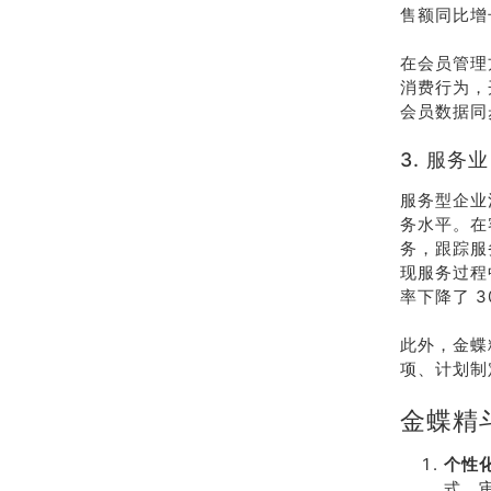
售额同比增长
在会员管理
消费行为，
会员数据同
3. 服
服务型企业
务水平。在
务，跟踪服
现服务过程
率下降了 3
此外，金蝶
项、计划制
金蝶精
个性
式、