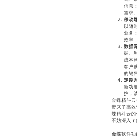
信息
需求
移动
以随
业务
效率
数据
掘。
成本
客户
的销
定期
新功
护，
金蝶精斗云
带来了高效
蝶精斗云的
不妨深入了
金蝶软件功