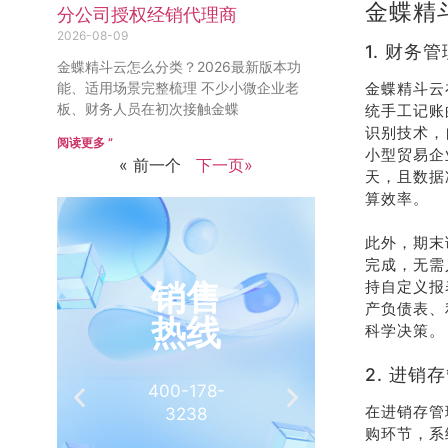
金蝶精
分公司授权经销代理商
2026-08-09
1. 财
金蝶精斗云怎么分类？2026最新版本功
能、适用场景完整梳理 不少小微企业老
金蝶精斗云
板、财务人员在初次接触金蝶
统手工记账
识别技术，
阅读更多 ”
小型贸易企
« 前一个
下一页»
天，且数据
算效率。
此外，期末
完成，无需
销售
推
持自定义报
产负债表、
热线
有
科学决策。
2. 进
400-178-
介绍客
在进销存管
3238
相
购环节，系