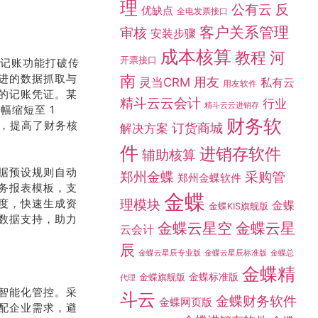
理
公有云
反
优缺点
全电发票接口
客户关系管理
审核
安装步骤
成本核算
教程
河
开票接口
动记账功能打破传
进的数据抓取与
南
灵当CRM
用友
私有云
用友软件
的记账凭证。某
精斗云云会计
行业
精斗云云进销存
幅缩短至 1
财务软
担，提高了财务核
订货商城
解决方案
件
进销存软件
辅助核算
据预设规则自动
采购管
郑州金蝶
郑州金蝶软件
务报表模板，支
金蝶
理模块
度，快速生成资
金蝶
金蝶KIS旗舰版
数据支持，助力
金蝶云星空
金蝶云星
云会计
辰
金蝶总
金蝶云星辰专业版
金蝶云星辰标准版
金蝶精
金蝶标准版
金蝶旗舰版
代理
智能化管控。采
斗云
金蝶财务软件
金蝶网页版
配企业需求，避