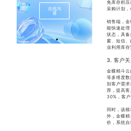
免库存积压
在线沟
采购计划，
联
通
销售端，金
能快速处理
状态，具备
窗、短信、
业利用库存
3. 客
金蝶精斗云
等多维度数
别客户需求
荐，提高客
30%，客户
同时，该模
外，金蝶精
价，系统自