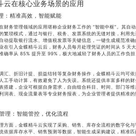
斗云在核心业务场景的应用
务管理：精准高效，智能赋能
在财务管理领域的应用堪称企业财务工作的 “智能中枢”。其自
的繁琐模式，通过与银行、税务、发票系统的无缝对接，利用先
自动提取银行流水、增值税发票等关键信息，一键生成规范准确
业在引入金蝶精斗云后，财务人员每月处理凭证的时间从 5 天大
准确率从 85% 提升至 99%，极大地减轻了财务人员的工作负
调汇、折旧计提、损益结转等复杂财务操作，金蝶精斗云均可依
人工手动计算，有效避免了人为失误。系统还提供丰富多样的财
荐
销售
表搭建，企业可根据自身需求，自由组合科目、时间、部门等维
利润表、现金流量表等专业财务报表，为企业管理者提供精准的
礼
热线
销存管理：智能管控，优化流程
户豪礼
400-178-
理方面，金蝶精斗云实现了采购、销售、库存全流程的数字化与
送
3238
统依据库存水平、销售预测等数据，智能生成采购建议，精准匹