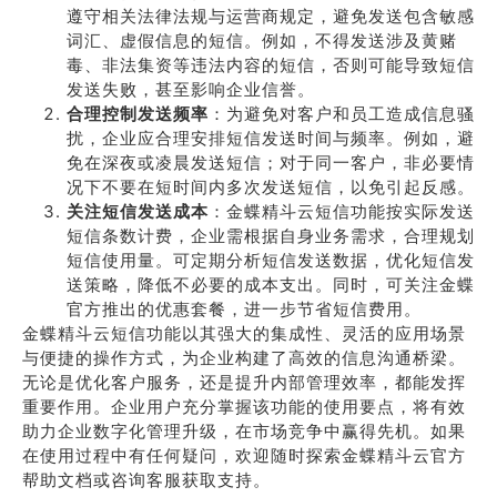
遵守相关法律法规与运营商规定，避免发送包含敏感
词汇、虚假信息的短信。例如，不得发送涉及黄赌
毒、非法集资等违法内容的短信，否则可能导致短信
发送失败，甚至影响企业信誉。
合理控制发送频率
：为避免对客户和员工造成信息骚
扰，企业应合理安排短信发送时间与频率。例如，避
免在深夜或凌晨发送短信；对于同一客户，非必要情
况下不要在短时间内多次发送短信，以免引起反感。
关注短信发送成本
：金蝶精斗云短信功能按实际发送
短信条数计费，企业需根据自身业务需求，合理规划
短信使用量。可定期分析短信发送数据，优化短信发
送策略，降低不必要的成本支出。同时，可关注金蝶
官方推出的优惠套餐，进一步节省短信费用。
金蝶精斗云短信功能以其强大的集成性、灵活的应用场景
与便捷的操作方式，为企业构建了高效的信息沟通桥梁。
无论是优化客户服务，还是提升内部管理效率，都能发挥
重要作用。企业用户充分掌握该功能的使用要点，将有效
助力企业数字化管理升级，在市场竞争中赢得先机。如果
在使用过程中有任何疑问，欢迎随时探索金蝶精斗云官方
帮助文档或咨询客服获取支持。