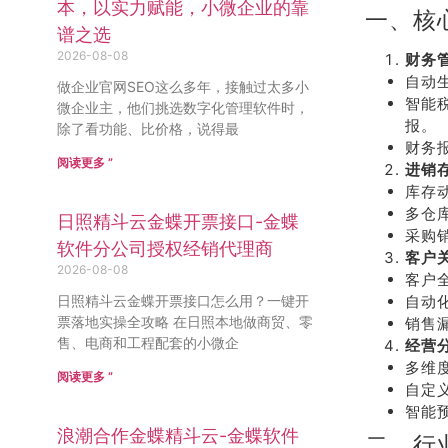
本，以实力赋能，小微企业的靠
一、核
谱之选
2026-08-08
财务
自动
做企业官网SEO这么多年，接触过太多小
智能
微企业主，他们挑选数字化管理软件时，
报。
除了看功能、比价格，说得最
财务
阅读更多 ”
进销
库存
多仓
日照精斗云金蝶开票接口-金蝶
采购
软件分公司授权经销代理商
客户
2026-08-08
客户
日照精斗云金蝶开票接口怎么用？一键开
自动
票落地实操全攻略 在日照本地做商贸、零
销售
售、电商和工程配套的小微企
经营
多维
阅读更多 ”
自定
智能
浪潮合作金蝶精斗云-金蝶软件
二、行