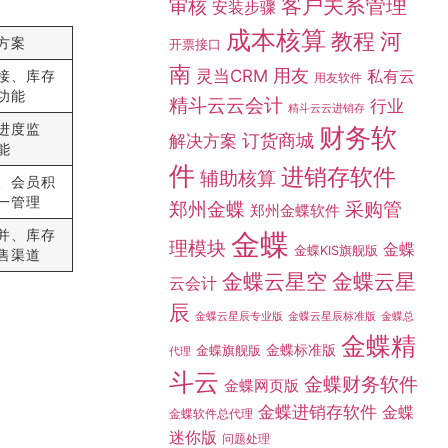
客户关系管理
审核
安装步骤
成本核算
教程
河
方案
开票接口
南
灵当CRM
用友
私有云
接、库存
用友软件
功能
精斗云云会计
行业
精斗云云进销存
进度监
财务软
订货商城
解决方案
能
件
进销存软件
辅助核算
、会员积
一管理
采购管
郑州金蝶
郑州金蝶软件
并、库存
金蝶
理模块
金蝶
金蝶KIS旗舰版
售渠道
金蝶云星空
金蝶云星
云会计
辰
金蝶总
金蝶云星辰专业版
金蝶云星辰标准版
金蝶精
金蝶标准版
金蝶旗舰版
代理
斗云
金蝶财务软件
金蝶网页版
金蝶进销存软件
金蝶
金蝶软件总代理
迷你版
问题处理