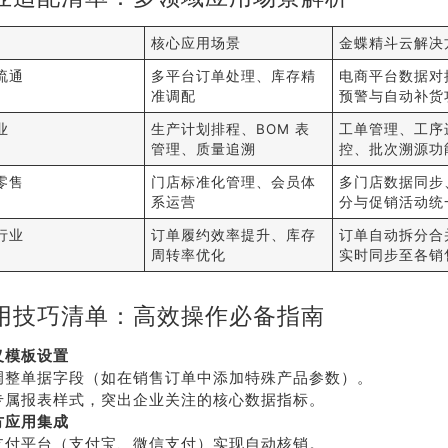
核心应用场景
金蝶精斗云解决
流通
多平台订单处理、库存精
电商平台数据对
准调配
预警与自动补货
业
生产计划排程、BOM 表
工单管理、工序
管理、质量追溯
控、批次溯源功
零售
门店标准化管理、会员体
多门店数据同步
系运营
分与促销活动统
行业
订单履约效率提升、库存
订单自动拆分合
周转率优化
实时同步至各销
荐
销售
用技巧清单：高效操作必备指南
礼
热线
义模板设置
调整单据字段（如在销售订单中添加特殊产品参数）。
户豪礼
400-178-
专属报表样式，突出企业关注的核心数据指标。
送
3238
方应用集成
支付平台（支付宝、微信支付）实现自动核销。