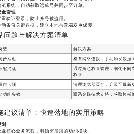
物流系统，自动获取运单号并同步至订单。
系我
在线沟
安全管理
们
通
双重验证登录，防止账号被盗用。
手动备份关键数据，建立本地与云端双重保障。
见问题与解决方案清单
类型
解决方案
同步延迟
检查网络连接，手动触发数据
分配混乱
通过角色权限管理，细化不同
权限
操作卡顿
清理浏览器缓存，升级至最新
义功能失效
联系金蝶技术支持，获取模板
施建议清单：快速落地的实用策略
规划
企业核心业务流程，明确需启用的功能模块。