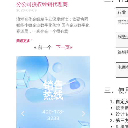
分公司授权经销代理商
2026-08-08
行业
浪潮合作金蝶精斗云深度解读：软硬协同
商贸
赋能小微企业数字化落地 国内企业数字化
赛道里，一直存在一个很有意
制造
阅读更多 ”
« 前一个
下一页»
连锁
电商
销售
推
三、使
热线
有
自定
按需
400-178-
介绍客
设计
3238
相
第三
对接