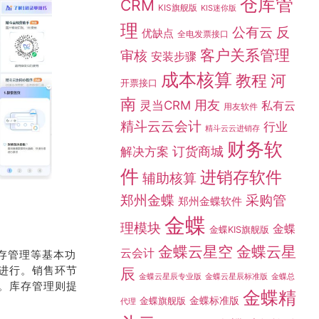
仓库管
CRM
KIS旗舰版
KIS迷你版
理
公有云
反
优缺点
全电发票接口
客户关系管理
审核
安装步骤
成本核算
教程
河
开票接口
南
灵当CRM
用友
私有云
用友软件
精斗云云会计
行业
精斗云云进销存
财务软
订货商城
解决方案
件
进销存软件
辅助核算
采购管
郑州金蝶
郑州金蝶软件
金蝶
理模块
金蝶
金蝶KIS旗舰版
金蝶云星空
金蝶云星
云会计
库存管理等基本功
进行。销售环节
辰
金蝶总
金蝶云星辰专业版
金蝶云星辰标准版
。库存管理则提
金蝶精
金蝶标准版
金蝶旗舰版
代理