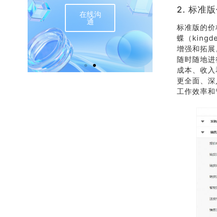
2. 标准
在线沟
联
通
标准版的价格
蝶（king
增强和拓展
随时随地进
成本、收入
更全面、深
工作效率和