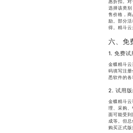
惠折扣。对
选择该类别
售价格，商
励。部分活
得。精斗云
六、免
1. 免费
金蝶精斗云
码填写注册
悉软件的各
2. 试用
金蝶精斗云
理、采购、
面可能受到
成等。但总
购买正式版