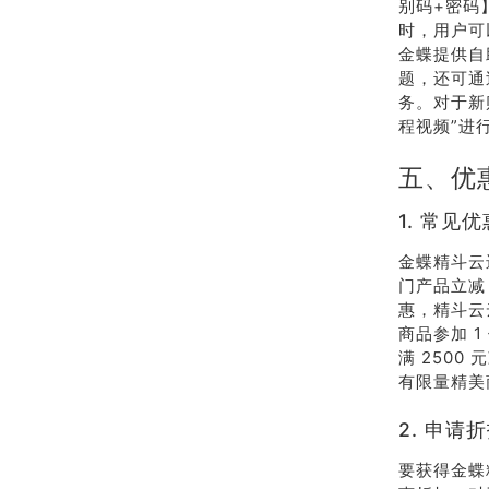
别码+密码
时，用户可
金蝶提供自
题，还可通
务。对于新
程视频”进
五、优
1. 常见
金蝶精斗云
门产品立减 
惠，精斗云
商品参加 1
满 2500
有限量精美
2. 申请
要获得金蝶