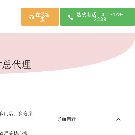
在线客
热线电话：400-178-
服
3238
件总代理
多门店、多仓库
导航目录
管理等核心模