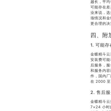
越长，平均
可能存在差
业来说，选
场情况和金
更合理的决
四、附
1. 可能
金蝶精斗云
安装费可能
后服务，服
和服务内容
件，国内厂商
在 2000 
2. 售后
金蝶精斗云
7×24 小