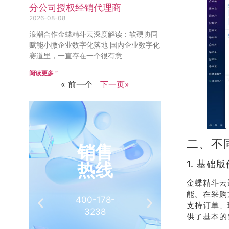
分公司授权经销代理商
2026-08-08
浪潮合作金蝶精斗云深度解读：软硬协同
赋能小微企业数字化落地 国内企业数字化
赛道里，一直存在一个很有意
阅读更多 ”
« 前一个
下一页»
二、不
销售
推
1. 基础
热线
有
金蝶精斗云
能。在采购
400-178-
介绍客
支持订单、
3238
相
供了基本的