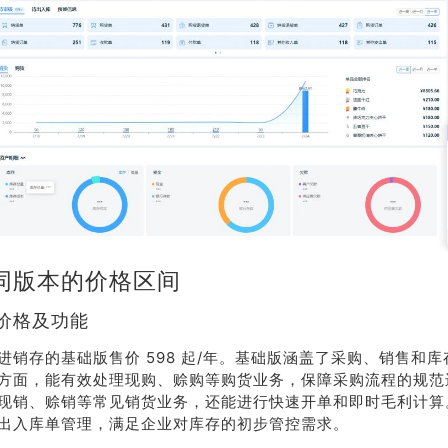
同版本的价格区间
荐
销售
版价格及功能
礼
热线
进销存的基础版售价 598 起/年。基础版涵盖了采购、销售和
方面，能有效处理现购、赊购等购货业务，保障采购流程的规范
户豪礼
400-178-
现销、赊销等常见销货业务，还能进行快速开单和即时毛利计算
送
3238
出入库单管理，满足企业对库存的初步管控需求。