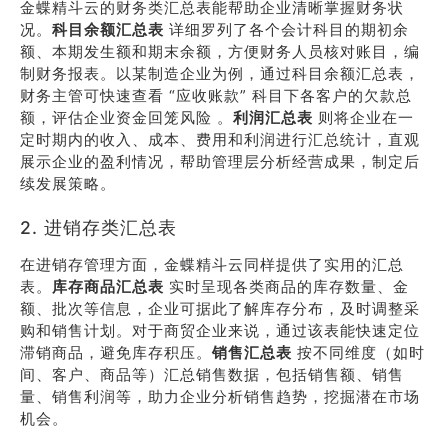
金蝶精斗云的财务类汇总表能帮助企业清晰掌握财务状
况。
科目余额汇总表
详细罗列了各个会计科目的期初余
额、本期发生额和期末余额，方便财务人员核对账目，编
制财务报表。以某制造企业为例，通过科目余额汇总表，
财务主管可快速查看 “应收账款” 科目下各客户的欠款总
额，评估企业资金回笼风险 。
利润汇总表
则将企业在一
定时期内的收入、成本、费用和利润进行汇总统计，直观
展示企业的盈利情况，帮助管理层分析经营成果，制定后
续发展策略。
2. 进销存类汇总表
在进销存管理方面，金蝶精斗云同样提供了实用的汇总
表。
库存商品汇总表
实时呈现各类商品的库存数量、金
额、批次等信息，企业可据此了解库存分布，及时调整采
购和销售计划。对于商贸企业来说，通过该表能快速定位
滞销商品，避免库存积压。
销售汇总表
按不同维度（如时
间、客户、商品等）汇总销售数据，包括销售额、销售
量、销售利润等，助力企业分析销售趋势，挖掘潜在市场
机会。