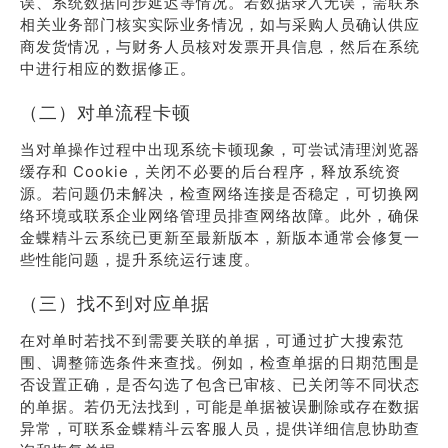
误、系统数据同步延迟等情况。若数据录入无误，需联系
相关业务部门核实实际业务情况，如与采购人员确认供应
商发货情况，与财务人员核对发票开具信息，然后在系统
中进行相应的数据修正。
（二）对单流程卡顿
当对单操作过程中出现系统卡顿现象，可尝试清理浏览器
缓存和 Cookie，关闭不必要的后台程序，释放系统资
源。若问题仍未解决，检查网络连接是否稳定，可切换网
络环境或联系企业网络管理员排查网络故障。此外，确保
金蝶精斗云系统已更新至最新版本，新版本通常会修复一
些性能问题，提升系统运行速度。
（三）找不到对应单据
在对单时若找不到需要关联的单据，可通过扩大搜索范
围、调整筛选条件来查找。例如，检查单据的日期范围是
否设置正确，是否勾选了包含已审核、已关闭等不同状态
的单据。若仍无法找到，可能是单据被误删除或存在数据
异常，可联系金蝶精斗云客服人员，提供详细信息协助查