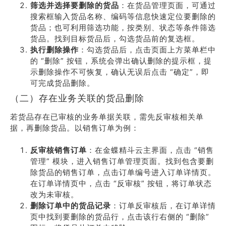
筛选并选择要删除的货品
：在货品管理页面，可通过
搜索框输入货品名称、编码等信息快速定位要删除的
货品；也可利用筛选功能，按类别、状态等条件筛选
货品。找到目标货品后，勾选货品前的复选框。
执行删除操作
：勾选货品后，点击页面上方菜单栏中
的 “删除” 按钮，系统会弹出确认删除的提示框，提
示删除操作不可恢复，确认无误后点击 “确定”，即
可完成货品删除。
（二）存在业务关联的货品删除
若货品存在已审核的业务单据关联，需先反审核相关单
据，再删除货品。以销售订单为例：
反审核销售订单
：在金蝶精斗云主界面，点击 “销售
管理” 模块，进入销售订单管理页面。找到包含要删
除货品的销售订单，点击订单编号进入订单详情页。
在订单详情页中，点击 “反审核” 按钮，将订单状态
改为未审核。
删除订单中的货品记录
：订单反审核后，在订单详情
页中找到要删除的货品行，点击该行右侧的 “删除”