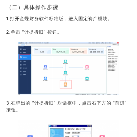
（二）具体操作步骤
1.打开金蝶财务软件标准版，进入固定资产模块。
2.单击 “计提折旧” 按钮。
3.在弹出的 “计提折旧” 对话框中，点击右下方的 “前进”
按钮。